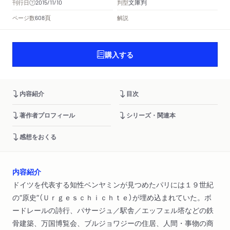
文庫判
刊行日
判型
2015/11/10
頁
ページ数
解説
608
購入する
内容紹介
目次
著作者プロフィール
シリーズ・関連本
感想をおくる
内容紹介
ドイツを代表する知性ベンヤミンが見つめたパリには１９世紀
の“原史”（Ｕｒｇｅｓｃｈｉｃｈｔｅ）が埋め込まれていた。ボ
ードレールの詩行、パサージュ／駅舎／エッフェル塔などの鉄
骨建築、万国博覧会、ブルジョワジーの住居、人間・事物の商