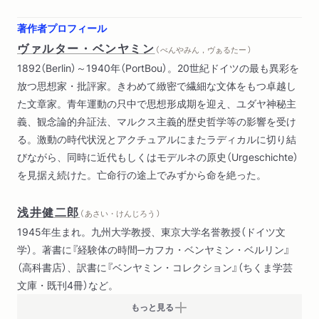
著作者プロフィール
ヴァルター・ベンヤミン
（ べんやみん，ヴぁるたー ）
1892（Berlin）～1940年（PortBou）。20世紀ドイツの最も異彩を
放つ思想家・批評家。きわめて緻密で繊細な文体をもつ卓越し
た文章家。青年運動の只中で思想形成期を迎え、ユダヤ神秘主
義、観念論的弁証法、マルクス主義的歴史哲学等の影響を受け
る。激動の時代状況とアクチュアルにまたラディカルに切り結
びながら、同時に近代もしくはモデルネの原史（Urgeschichte）
を見据え続けた。亡命行の途上でみずから命を絶った。
浅井健二郎
（ あさい・けんじろう ）
1945年生まれ。九州大学教授、東京大学名誉教授（ドイツ文
学）。著書に『経験体の時間─カフカ・ベンヤミン・ベルリン』
（高科書店）、訳書に『ベンヤミン・コレクション』（ちくま学芸
文庫・既刊4冊）など。
もっと見る