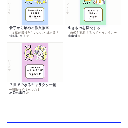
シリーズ・全集
シリーズ・全集
苦手から始める作文教室
生きものを探究する
─文章が書けたらいいことはある？
─自然を観察するってどういうこと？
津村記久子
小島渉
著
著
シリーズ・全集
７日でできるキャラクター創作入門
─想像って役立つの？
名取佐和子
著