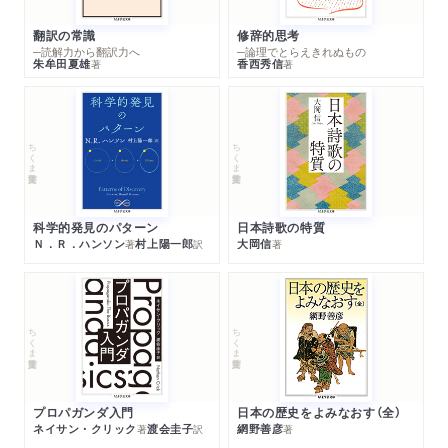
翻訳の常識
修辞的思考
─読解力から翻訳力へ
─論理でとらえきれぬもの
朱牟田夏雄
香西秀信
著
著
ちくま学芸文庫
ちくま学芸文庫
科学的発見のパターン
日本詩歌の特質
Ｎ．Ｒ．ハンソン
村上陽一郎
大岡信
著
訳
著
ちくま学芸文庫
ちくま学芸文庫
プロパガンダ入門
日本の歴史をよみなおす（全）
ネイサン・クリック
渡会圭子
網野善彦
著
訳
著