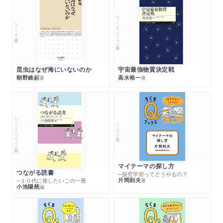
ちくまプリマー新書
ちくま新書
昆虫はなぜ海にいないのか
宇宙最強物質決定戦
朝野維起
高水裕一
著
著
ちくまプリマー新書
シリーズ・全集
マイテーマの探し方
つながる読書
─探究学習ってどうやるの？
片岡則夫
著
─１０代に推したいこの一冊
小池陽慈
編