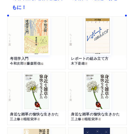
もに！
ちくま文庫
ちくま学芸文庫
考現学入門
レポートの組み立て方
今和次郎
藤森照信
木下是雄
著
編
著
ちくま文庫
ちくま文庫
身近な雑草の愉快な生きかた
身近な雑草の愉快な生きかた
三上修
稲垣栄洋
三上修
稲垣栄洋
著
著
著
著