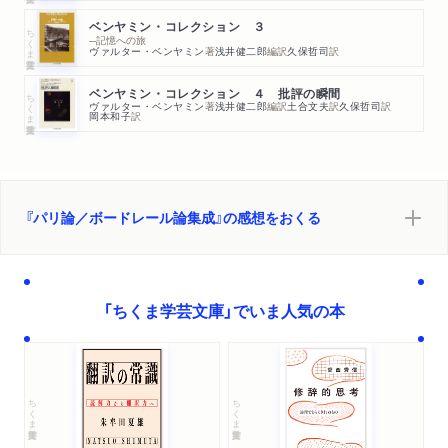
ベンヤミン・コレクション ３
ちくま学芸文庫
─記憶への旅
ヴァルター・ベンヤミン
著
浅井健二郎
編訳
久保哲司
訳
ベンヤミン・コレクション ４ 批評の瞬間
ちくま学芸文庫
ヴァルター・ベンヤミン
著
浅井健二郎
編訳
土合文夫
訳
久保哲司
訳
岡本和子
訳
『パリ論／ボードレール論集成』の感想をおくる
「ちくま学芸文庫」でいま人気の本
ちくま学芸文庫
ちくま学芸文庫