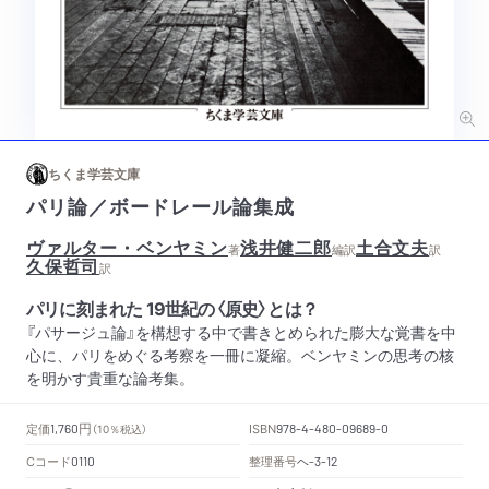
ちくま学芸文庫
パリ論／ボードレール論集成
ヴァルター・ベンヤミン
浅井健二郎
土合文夫
著
編訳
訳
久保哲司
訳
パリに刻まれた 19世紀の〈原史〉とは？
『パサージュ論』を構想する中で書きとめられた膨大な覚書を中
心に、パリをめぐる考察を一冊に凝縮。ベンヤミンの思考の核
を明かす貴重な論考集。
円
定価
ISBN
1,760
（10％税込）
978-4-480-09689-0
Cコード
整理番号
ヘ
0110
-3-12