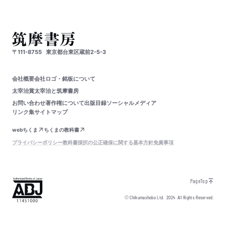
〒111-8755
東京都台東区蔵前2-5-3
会社概要
会社ロゴ・銘板について
太宰治賞
太宰治と筑摩書房
お問い合わせ
著作権について
出版目録
ソーシャルメディア
リンク集
サイトマップ
webちくま
ちくまの教科書
プライバシーポリシー
教科書採択の公正確保に関する基本方針
免責事項
PageTop
© Chikumashobo Ltd.
2024
All Rights Reserved.