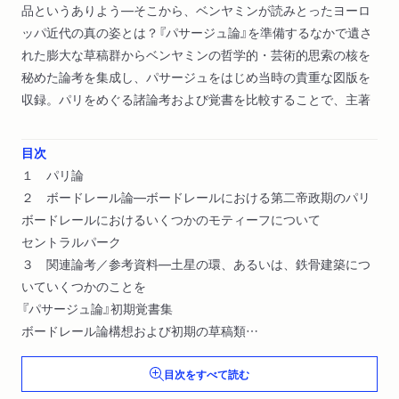
品というありよう―そこから、ベンヤミンが読みとったヨーロ
ッパ近代の真の姿とは？『パサージュ論』を準備するなかで遺さ
れた膨大な草稿群からベンヤミンの哲学的・芸術的思索の核を
秘めた論考を集成し、パサージュをはじめ当時の貴重な図版を
収録。パリをめぐる諸論考および覚書を比較することで、主著
目次
１ パリ論
２ ボードレール論―ボードレールにおける第二帝政期のパリ
ボードレールにおけるいくつかのモティーフについて
セントラルパーク
３ 関連論考／参考資料―土星の環、あるいは、鉄骨建築につ
いていくつかのことを
『パサージュ論』初期覚書集
ボードレール論構想および初期の草稿類
『ボードレールにおける第二帝政期のパリ』異稿より
目次をすべて読む