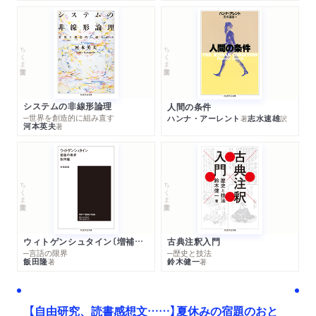
ちくま学芸文庫
ちくま学芸文庫
システムの非線形論理
人間の条件
─世界を創造的に組み直す
ハンナ・アーレント
志水速雄
著
訳
河本英夫
著
ちくま学芸文庫
ちくま学芸文庫
ウィトゲンシュタイン〔増補新版〕
古典注釈入門
─言語の限界
─歴史と技法
飯田隆
鈴木健一
著
著
【自由研究、読書感想文……】夏休みの宿題のおと