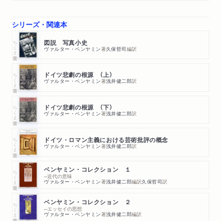
シリーズ・関連本
ちくま学芸文庫
図説 写真小史
ヴァルター・ベンヤミン
著
久保哲司
編訳
ちくま学芸文庫
ドイツ悲劇の根源 （上）
ヴァルター・ベンヤミン
著
浅井健二郎
訳
ちくま学芸文庫
ドイツ悲劇の根源 （下）
ヴァルター・ベンヤミン
著
浅井健二郎
訳
ちくま学芸文庫
ドイツ・ロマン主義における芸術批評の概念
ヴァルター・ベンヤミン
著
浅井健二郎
訳
ベンヤミン・コレクション １
ちくま学芸文庫
─近代の意味
ヴァルター・ベンヤミン
著
浅井健二郎
編訳
久保哲司
訳
ベンヤミン・コレクション ２
ちくま学芸文庫
─エッセイの思想
ヴァルター・ベンヤミン
著
浅井健二郎
編訳