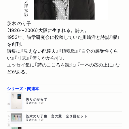
茨木 のり子
（1926〜2006）大阪に生まれる。詩人。
1953年、詩学研究会に投稿していた川崎洋と詩誌「櫂」
を創刊。
詩集に『見えない配達夫』『鎮魂歌』『自分の感受性くら
い』『寸志』『倚りかからず』、
エッセイ集に『詩のこころを読む』『一本の茎の上に』な
どがある。
シリーズ・関連本
倚りかからず
茨木のり子
著
ちくま文庫
茨木のり子集 言の葉 全３冊セット
茨木のり子
著