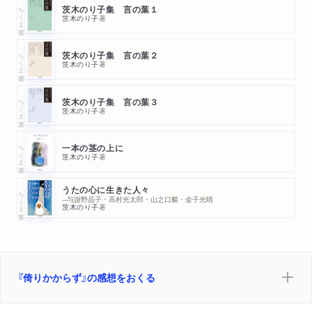
ちくま文庫
茨木のり子集 言の葉１
茨木のり子
著
ちくま文庫
茨木のり子集 言の葉２
茨木のり子
著
ちくま文庫
茨木のり子集 言の葉３
茨木のり子
著
ちくま文庫
一本の茎の上に
茨木のり子
著
うたの心に生きた人々
ちくま文庫
─与謝野晶子・高村光太郎・山之口貘・金子光晴
茨木のり子
著
『倚りかからず』の感想をおくる