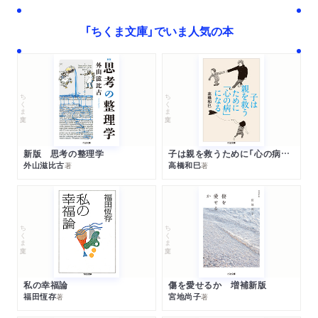
「ちくま文庫」でいま人気の本
ちくま文庫
ちくま文庫
新版 思考の整理学
子は親を救うために「心の病」になる
外山滋比古
高橋和巳
著
著
ちくま文庫
ちくま文庫
私の幸福論
傷を愛せるか 増補新版
福田恆存
宮地尚子
著
著