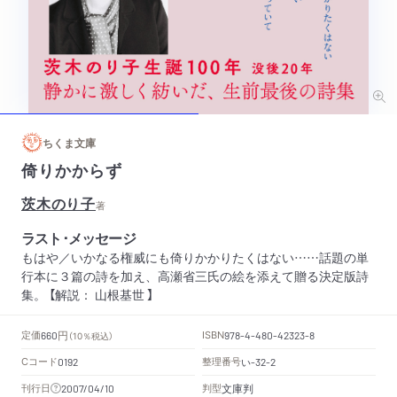
ちくま文庫
倚りかからず
茨木のり子
著
ラスト･メッセージ
もはや／いかなる権威にも倚りかかりたくはない……話題の単
行本に３篇の詩を加え、高瀬省三氏の絵を添えて贈る決定版詩
集。 【解説： 山根基世 】
円
定価
ISBN
660
（10％税込）
978-4-480-42323-8
Cコード
整理番号
い
0192
-32-2
文庫判
刊行日
判型
2007/04/10