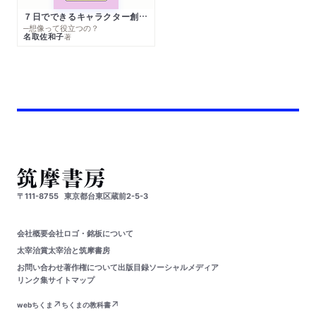
７日でできるキャラクター創作入門
─想像って役立つの？
名取佐和子
著
〒111-8755
東京都台東区蔵前2-5-3
会社概要
会社ロゴ・銘板について
太宰治賞
太宰治と筑摩書房
お問い合わせ
著作権について
出版目録
ソーシャルメディア
リンク集
サイトマップ
webちくま
ちくまの教科書