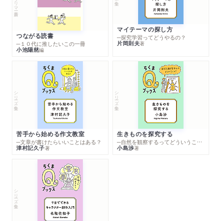
マイテーマの探し方
つながる読書
─探究学習ってどうやるの？
片岡則夫
著
─１０代に推したいこの一冊
小池陽慈
編
シリーズ・全集
シリーズ・全集
苦手から始める作文教室
生きものを探究する
─文章が書けたらいいことはある？
─自然を観察するってどういうこと？
津村記久子
小島渉
著
著
シリーズ・全集