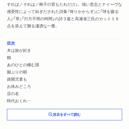
すれば／それは／椅子の背もたれだけ」。強い意志とナイーヴな
感受性によって紡ぎだされた詩集『倚りかからず』に「球を蹴る
人」「草」「行方不明の時間」の詩３篇と高瀬省三氏のカット１６
点を添えて贈る瀟洒な一冊。
目次
木は旅が好き
鶴
あのひとの棲む国
鄙ぶりの唄
疎開児童も
お休みどころ
店の名
時代おくれ
倚りかからず
目次をすべて読む
笑う能力
ピカソのぎょろ目