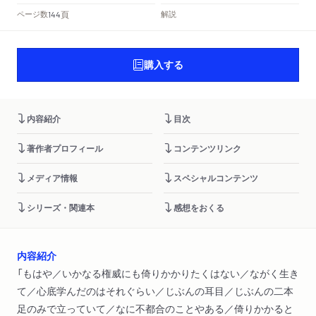
頁
ページ数
解説
144
購入する
内容紹介
目次
著作者プロフィール
コンテンツリンク
メディア情報
スペシャルコンテンツ
シリーズ・関連本
感想をおくる
内容紹介
「もはや／いかなる権威にも倚りかかりたくはない／ながく生き
て／心底学んだのはそれぐらい／じぶんの耳目／じぶんの二本
足のみで立っていて／なに不都合のことやある／倚りかかると