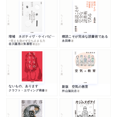
ちくま文庫
ちくま文庫
増補 ネガティヴ・ケイパビリティで生きる
積読こそが完全な読書術である
─答えを急がず立ち止まる力
永田希
著
谷川嘉浩
朱喜哲
著
著
ほか
ちくま文庫
ちくま文庫
ないもの、あります
新版 空気の教育
クラフト・エヴィング商會
著
外山滋比古
著
ちくま文庫
ちくま文庫