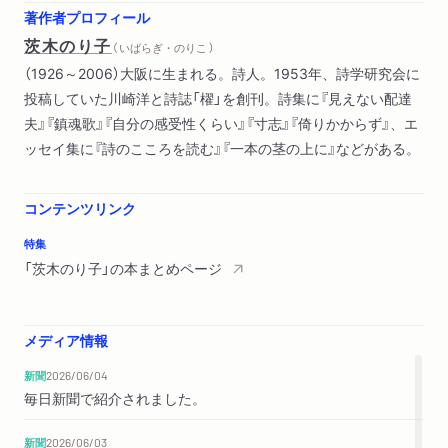
苦しみの日々 哀しみの日々
著作者プロフィール
マザー・テレサの瞳
茨木のり子
（ いばらぎ・のりこ ）
水の星
（1926～2006）大阪に生まれる。詩人。1953年、詩学研究会に
ある一行
投稿していた川崎洋と詩誌「櫂」を創刊。詩集に『見えない配達
球を蹴る人
夫』『鎮魂歌』『自分の感受性くらい』『寸志』『倚りかからず』、エ
草
ッセイ集に『詩のこころを読む』『一本の茎の上に』などがある。
行方不明の時間
コンテンツリンク
特集
「茨木のり子」の本まとめページ
メディア情報
新聞
2026/06/04
毎日新聞で紹介されました。
新聞
2026/06/03