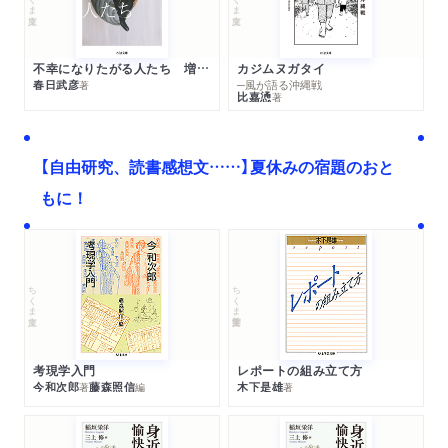
不幸になりたがる人たち 増補新版
カジムヌガタイ
春日武彦
─風が語る沖縄戦
著
比嘉慂
著
【自由研究、読書感想文……】夏休みの宿題のおと
もに！
ちくま文庫
ちくま学芸文庫
考現学入門
レポートの組み立て方
今和次郎
藤森照信
木下是雄
著
編
著