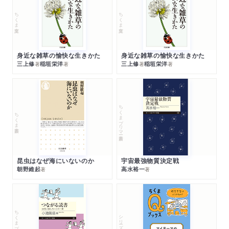
ちくま文庫
ちくま文庫
身近な雑草の愉快な生きかた
身近な雑草の愉快な生きかた
三上修
稲垣栄洋
三上修
稲垣栄洋
著
著
著
著
ちくまプリマー新書
ちくま新書
昆虫はなぜ海にいないのか
宇宙最強物質決定戦
朝野維起
高水裕一
著
著
ちくまプリマー新書
シリーズ・全集