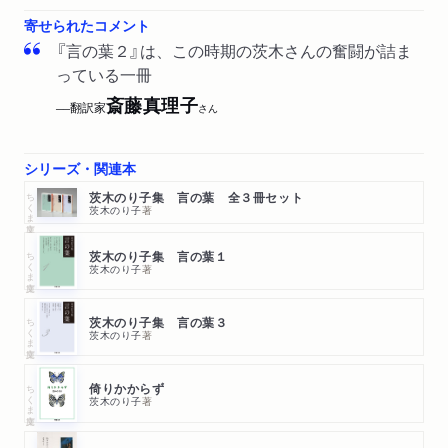
寄せられたコメント
『言の葉２』は、この時期の茨木さんの奮闘が詰ま
っている一冊
斎藤真理子
翻訳家
──
さん
シリーズ・関連本
ちくま文庫
茨木のり子集 言の葉 全３冊セット
茨木のり子
著
ちくま文庫
茨木のり子集 言の葉１
茨木のり子
著
ちくま文庫
茨木のり子集 言の葉３
茨木のり子
著
ちくま文庫
倚りかからず
茨木のり子
著