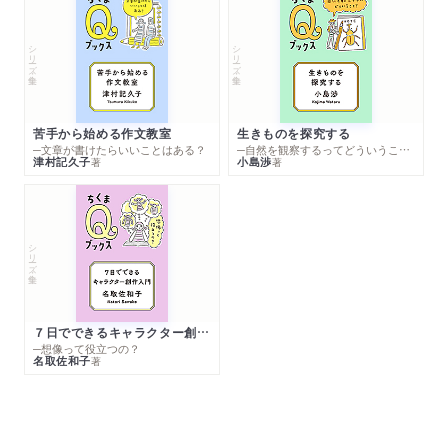
シリーズ・全集
シリーズ・全集
苦手から始める作文教室
生きものを探究する
─文章が書けたらいいことはある？
─自然を観察するってどういうこと？
津村記久子
小島渉
著
著
シリーズ・全集
７日でできるキャラクター創作入門
─想像って役立つの？
名取佐和子
著