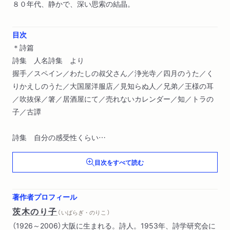
８０年代、静かで、深い思索の結晶。
目次
＊詩篇
詩集 人名詩集 より
握手／スペイン／わたしの叔父さん／浄光寺／四月のうた／く
りかえしのうた／大国屋洋服店／見知らぬ人／兄弟／王様の耳
／吹抜保／箸／居酒屋にて／売れないカレンダー／知／トラの
子／古譚
詩集 自分の感受性くらい
詩集と刺繍／癖／自分の感受性くらい／存在の哀れ／知命／青
目次をすべて読む
年／青梅街道／二人の左官屋／夏の声／廃屋／孤独／友人／底
なし柄杓／波の音／顔／系図／木の実／四海波静／殴る／鍵
著作者プロフィール
詩集 寸志 より
茨木のり子
（ いばらぎ・のりこ ）
子供時代／高松塚／幾千年／問い／落ちこぼれ／おおとら／道
（1926～2006）大阪に生まれる。詩人。1953年、詩学研究会に
しるべ／冷えたビール／笑って／この失敗にもかかわらず／花