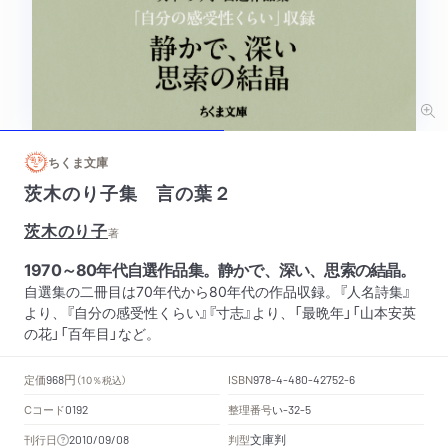
ちくま文庫
茨木のり子集 言の葉２
茨木のり子
著
1970～80年代自選作品集。静かで、深い、思索の結晶。
自選集の二冊目は70年代から80年代の作品収録。『人名詩集』
より、『自分の感受性くらい』『寸志』より、「最晩年」「山本安英
の花」「百年目」など。
円
定価
ISBN
968
（10％税込）
978-4-480-42752-6
Cコード
整理番号
い
0192
-32-5
文庫判
刊行日
判型
2010/09/08