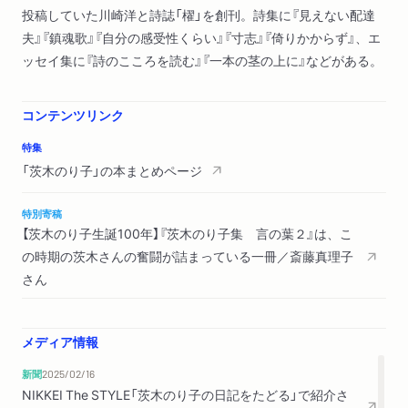
投稿していた川崎洋と詩誌「櫂」を創刊。詩集に『見えない配達
ゲリラ／聴く力／聞き星／言葉の化学／訪問／賑々しきなかの
夫』『鎮魂歌』『自分の感受性くらい』『寸志』『倚りかからず』、エ
／寸志／隣国語の森
ッセイ集に『詩のこころを読む』『一本の茎の上に』などがある。
＊エッセイ
金子光晴――その言葉たち／最晩年／山本安英の花／花一輪と
コンテンツリンク
いえども／谷川俊太郎の詩／祝婚歌／驚かされること／机が似
特集
合わない／井伏鱒二の詩／散文／東北弁／百年目／清談につい
「茨木のり子」の本まとめページ
て／「戒語」と「愛語」／美しい言葉とは／おいてけぼり／いちど
視たもの／ハングルへの旅 より（扶余の雀／動機／師）／晩学の
特別寄稿
泥棒／ものに会う ひとに会う（ソウル／全州／南原）
【茨木のり子生誕100年】『茨木のり子集 言の葉２』は、こ
の時期の茨木さんの奮闘が詰まっている一冊／斎藤真理子
初出一覧
さん
茨木のり子著作目録
メディア情報
新聞
2025/02/16
NIKKEI The STYLE「茨木のり子の日記をたどる」で紹介さ