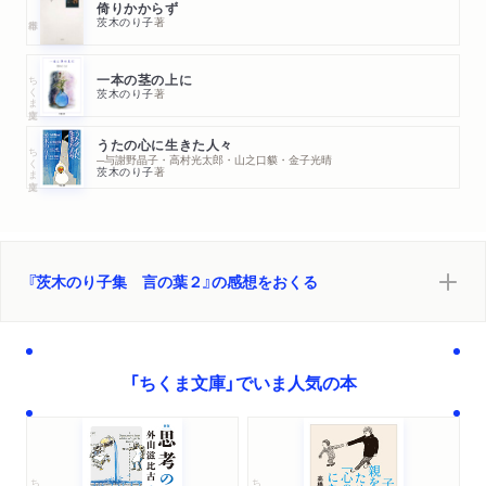
倚りかからず
茨木のり子
著
ちくま文庫
一本の茎の上に
茨木のり子
著
うたの心に生きた人々
ちくま文庫
─与謝野晶子・高村光太郎・山之口貘・金子光晴
茨木のり子
著
『茨木のり子集 言の葉２』の感想をおくる
「ちくま文庫」でいま人気の本