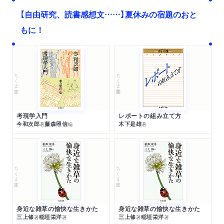
【自由研究、読書感想文……】夏休みの宿題のおと
もに！
ちくま文庫
ちくま学芸文庫
考現学入門
レポートの組み立て方
今和次郎
藤森照信
木下是雄
著
編
著
ちくま文庫
ちくま文庫
身近な雑草の愉快な生きかた
身近な雑草の愉快な生きかた
三上修
稲垣栄洋
三上修
稲垣栄洋
著
著
著
著