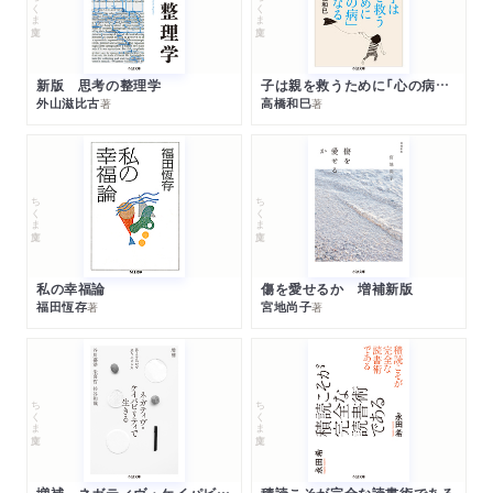
ちくま文庫
ちくま文庫
新版 思考の整理学
子は親を救うために「心の病」になる
外山滋比古
高橋和巳
著
著
ちくま文庫
ちくま文庫
私の幸福論
傷を愛せるか 増補新版
福田恆存
宮地尚子
著
著
ちくま文庫
ちくま文庫