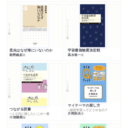
ちくまプリマー新書
ちくま新書
昆虫はなぜ海にいないのか
宇宙最強物質決定戦
朝野維起
高水裕一
著
著
ちくまプリマー新書
シリーズ・全集
マイテーマの探し方
つながる読書
─探究学習ってどうやるの？
片岡則夫
著
─１０代に推したいこの一冊
小池陽慈
編