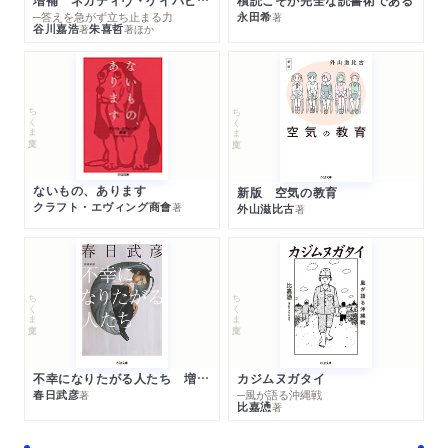
増補 ネガティヴ・ケイパビリティで生きる
積読こそが完全な読書術である
─答えを急がず立ち止まる力
永田希
著
谷川嘉浩
朱喜哲
著
著
ほか
ちくま文庫
ちくま文庫
ないもの、あります
新版 空気の教育
クラフト・エヴィング商會
著
外山滋比古
著
ちくま文庫
ちくま文庫
不幸になりたがる人たち 増補新版
カジムヌガタイ
春日武彦
─風が語る沖縄戦
著
比嘉慂
著