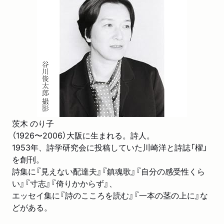
茨木 のり子
（1926〜2006）大阪に生まれる。詩人。
1953年、詩学研究会に投稿していた川崎洋と詩誌「櫂」
を創刊。
詩集に『見えない配達夫』『鎮魂歌』『自分の感受性くら
い』『寸志』『倚りかからず』、
エッセイ集に『詩のこころを読む』『一本の茎の上に』な
どがある。