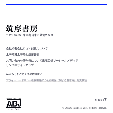
〒111-8755
東京都台東区蔵前2-5-3
会社概要
会社ロゴ・銘板について
太宰治賞
太宰治と筑摩書房
お問い合わせ
著作権について
出版目録
ソーシャルメディア
リンク集
サイトマップ
webちくま
ちくまの教科書
プライバシーポリシー
教科書採択の公正確保に関する基本方針
免責事項
PageTop
© Chikumashobo Ltd.
2024
All Rights Reserved.