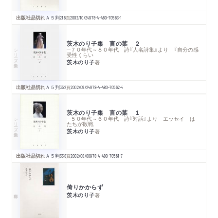
出版社品切れ
Ａ５判
216
頁
2002/10/24
978-4-480-70563-1
茨木のり子集 言の葉 ２
シリーズ・全集
─７０年代～８０年代 詩『人名詩集』より 『自分の感
受性くらい
茨木のり子
著
出版社品切れ
Ａ５判
352
頁
2002/09/24
978-4-480-70562-4
茨木のり子集 言の葉 １
シリーズ・全集
─５０年代～６０年代 詩『対話』より エッセイ は
たちが敗戦
茨木のり子
著
出版社品切れ
Ａ５判
338
頁
2002/08/08
978-4-480-70561-7
倚りかからず
茨木のり子
著