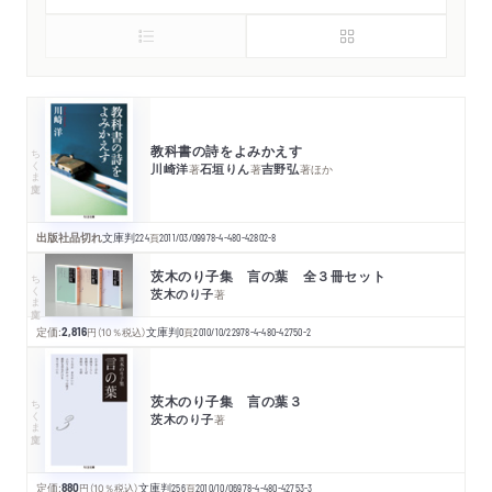
教科書の詩をよみかえす
ちくま文庫
川崎洋
石垣りん
吉野弘
著
著
著
ほか
出版社品切れ
文庫判
224
頁
2011/03/09
978-4-480-42802-8
茨木のり子集 言の葉 全３冊セット
ちくま文庫
茨木のり子
著
定価:
2,816
円
（10％税込）
文庫判
0
頁
2010/10/22
978-4-480-42750-2
茨木のり子集 言の葉３
ちくま文庫
茨木のり子
著
定価:
880
円
（10％税込）
文庫判
256
頁
2010/10/06
978-4-480-42753-3