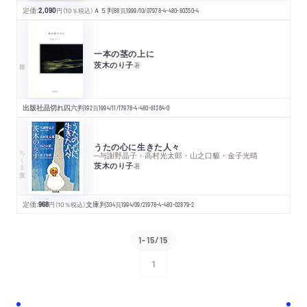
定価:
2,090
円
（10％税込）
Ａ５判
88
頁
1999/10/07
978-4-480-80350-4
一本の茎の上に
茨木のり子
著
出版社品切れ
四六判
192
頁
1994/11/17
978-4-480-81364-0
うたの心に生きた人々
ちくま文庫
─与謝野晶子・高村光太郎・山之口貘・金子光晴
茨木のり子
著
定価:
968
円
（10％税込）
文庫判
304
頁
1994/09/21
978-4-480-02879-2
1-15/15
1
次へ