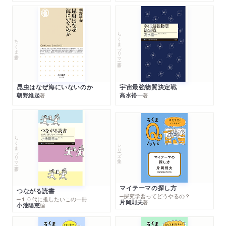
ちくまプリマー新書
ちくま新書
昆虫はなぜ海にいないのか
宇宙最強物質決定戦
朝野維起
高水裕一
著
著
ちくまプリマー新書
シリーズ・全集
マイテーマの探し方
つながる読書
─探究学習ってどうやるの？
─１０代に推したいこの一冊
片岡則夫
著
小池陽慈
編