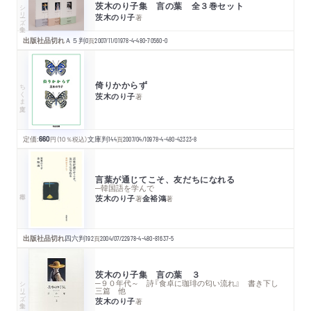
茨木のり子集 言の葉 全３巻セット
シリーズ・全集
茨木のり子
著
出版社品切れ
Ａ５判
0
頁
2007/11/01
978-4-480-70560-0
倚りかからず
ちくま文庫
茨木のり子
著
定価:
660
円
（10％税込）
文庫判
144
頁
2007/04/10
978-4-480-42323-8
言葉が通じてこそ、友だちになれる
─韓国語を学んで
茨木のり子
金裕鴻
著
著
出版社品切れ
四六判
192
頁
2004/07/22
978-4-480-81637-5
茨木のり子集 言の葉 ３
シリーズ・全集
─９０年代～ 詩『食卓に珈琲の匂い流れ』 書き下し
三篇 他
茨木のり子
著