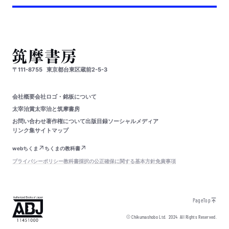
〒111-8755
東京都台東区蔵前2-5-3
会社概要
会社ロゴ・銘板について
太宰治賞
太宰治と筑摩書房
お問い合わせ
著作権について
出版目録
ソーシャルメディア
リンク集
サイトマップ
webちくま
ちくまの教科書
プライバシーポリシー
教科書採択の公正確保に関する基本方針
免責事項
PageTop
© Chikumashobo Ltd.
2024
All Rights Reserved.