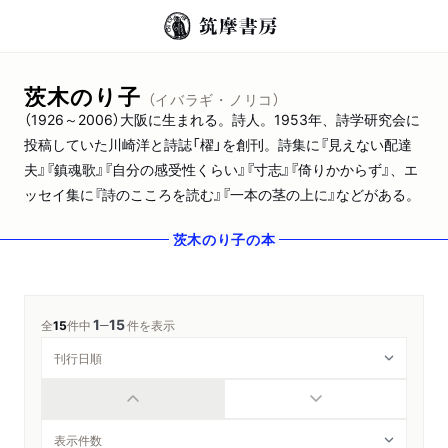
茨木のり子
（イバラギ・ノリコ）
（1926～2006）大阪に生まれる。詩人。1953年、詩学研究会に
投稿していた川崎洋と詩誌「櫂」を創刊。詩集に『見えない配達
夫』『鎮魂歌』『自分の感受性くらい』『寸志』『倚りかからず』、エ
ッセイ集に『詩のこころを読む』『一本の茎の上に』などがある。
茨木のり子
の本
1
15
─
全
15
件中
件を表示