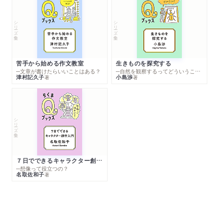
シリーズ・全集
シリーズ・全集
苦手から始める作文教室
生きものを探究する
─文章が書けたらいいことはある？
─自然を観察するってどういうこと？
津村記久子
小島渉
著
著
シリーズ・全集
７日でできるキャラクター創作入門
─想像って役立つの？
名取佐和子
著