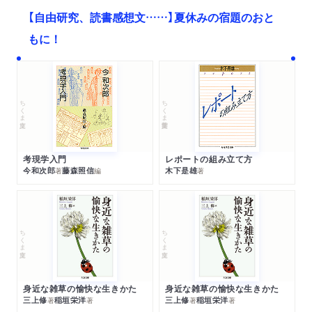
【自由研究、読書感想文……】夏休みの宿題のおと
もに！
ちくま文庫
ちくま学芸文庫
考現学入門
レポートの組み立て方
今和次郎
藤森照信
木下是雄
著
編
著
ちくま文庫
ちくま文庫
身近な雑草の愉快な生きかた
身近な雑草の愉快な生きかた
三上修
稲垣栄洋
三上修
稲垣栄洋
著
著
著
著