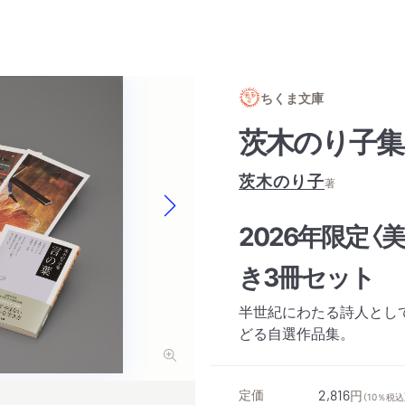
ちくま文庫
茨木のり子集
茨木のり子
著
2026年限定
Next slide
き3冊セット
半世紀にわたる詩人とし
どる自選作品集。
定価
2,816
円
（10％税込