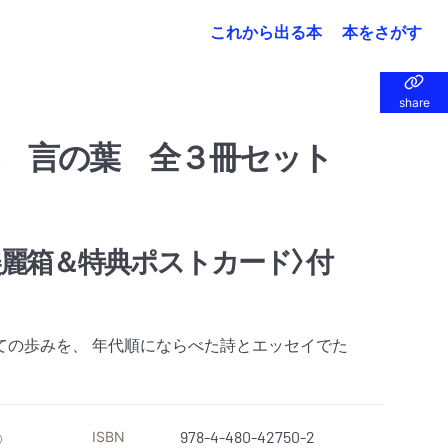
これから出る本
本をさがす
share
share
 言の葉 全３冊セット
〈美麗箱＆特典ポストカード〉付
ての歩みを、 年代順にならべた詩とエッセイでた
ISBN
978-4-480-42750-2
）