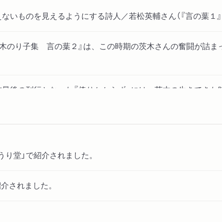
見えないものを見えるようにする詩人／若松英輔さん（『言の葉１』
『茨木のり子集 言の葉２』は、この時期の茨木さんの奮闘が詰ま
生前最後の刊行となった『倚りかからず』には、茨木の生きてき
うり堂」で紹介されました。
紹介されました。