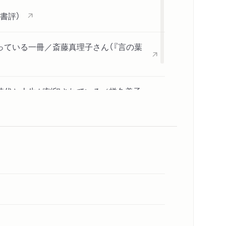
書評）
っている一冊／斎藤真理子さん（『言の葉
た時代と人生が刻印されている／梯久美子
内容紹介・目次
著作者プロフィール
コンテンツリンク