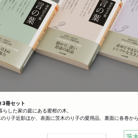
き3冊セット
暮らした家の庭にある蜜柑の木。
木のり子近影ほか、表面に茨木のり子の愛用品、裏面に各巻か