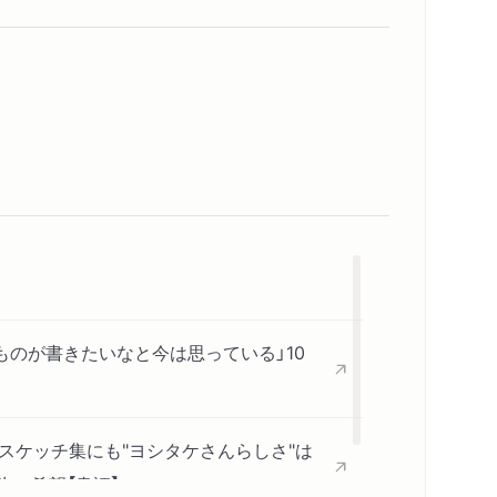
ものが書きたいなと今は思っている」10
期スケッチ集にも"ヨシタケさんらしさ"は
の希望【書評】」