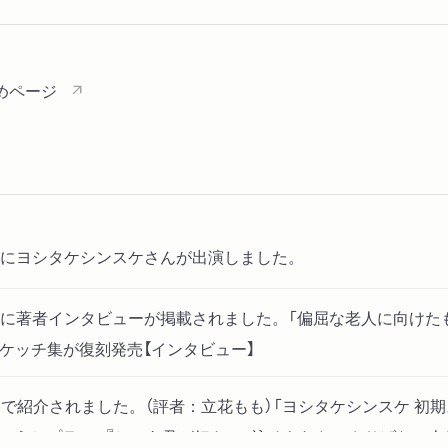
めページ
IME,」にヨシタケシンスケさんが出演しました。
bに著者インタビューが掲載されました。「偏屈な老人に向けた
ケッチ集が復刻発売【インタビュー】
bで紹介されました。（評者：立花もも）「ヨシタケシンスケ 初
そのうちプラン』『じゃあ君が好き』に込められた、さりげない人生