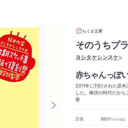
ちくま文庫
そのうちプ
ヨシタケシンスケ
著
赤ちゃんっぽ
2011年に刊行された原
した。雌伏の時代だから
冊
Next slide
定価
990
円
（10％税込）