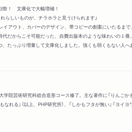
刻祭！ 文庫化で大幅増補！
それらしいものが、チラホラと見うけられます」
のレイアウト、カバーのデザイン、帯コピーの創案にいたるま
時代だからこそ可能だった、自費出版本のような味わいの１冊。
つ、たっぷり増量して文庫化しました。強くも弱くもない人へ
学大学院芸術研究科総合造形コース修了。主な著作に『りんごかも
もなれる』（以上、PHP研究所）、『しかもフタが無い』『ヨイヨ