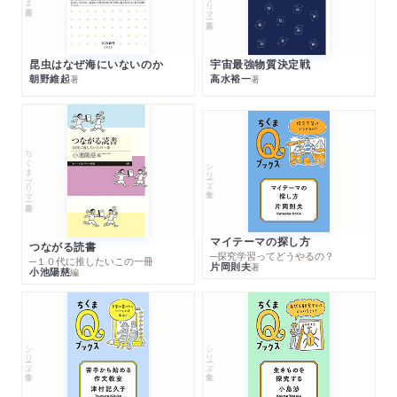
昆虫はなぜ海にいないのか
宇宙最強物質決定戦
朝野維起
高水裕一
著
著
ちくまプリマー新書
シリーズ・全集
マイテーマの探し方
つながる読書
─探究学習ってどうやるの？
─１０代に推したいこの一冊
片岡則夫
著
小池陽慈
編
シリーズ・全集
シリーズ・全集