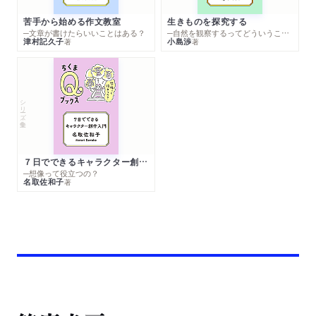
苦手から始める作文教室
生きものを探究する
─文章が書けたらいいことはある？
─自然を観察するってどういうこと？
津村記久子
小島渉
著
著
シリーズ・全集
７日でできるキャラクター創作入門
─想像って役立つの？
名取佐和子
著