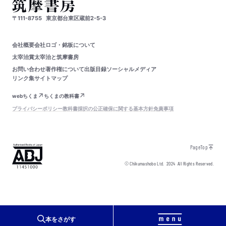
〒111-8755
東京都台東区蔵前2-5-3
会社概要
会社ロゴ・銘板について
太宰治賞
太宰治と筑摩書房
お問い合わせ
著作権について
出版目録
ソーシャルメディア
リンク集
サイトマップ
webちくま
ちくまの教科書
プライバシーポリシー
教科書採択の公正確保に関する基本方針
免責事項
PageTop
© Chikumashobo Ltd.
2024
All Rights Reserved.
本をさがす