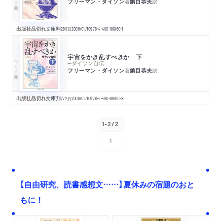
フリーマン・ダイソン
鎮目恭夫
著
訳
出版社品切れ
文庫判
288
頁
2006/01/10
978-4-480-08960-1
宇宙をかき乱すべきか 下
ちくま学芸文庫
─ダイソン自伝
フリーマン・ダイソン
鎮目恭夫
著
訳
出版社品切れ
文庫判
272
頁
2006/01/10
978-4-480-08961-8
1-2/2
1
次へ
【自由研究、読書感想文……】夏休みの宿題のおと
もに！