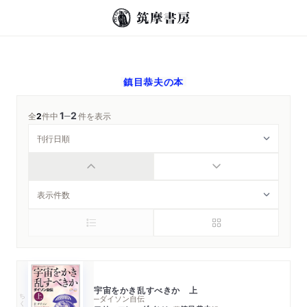
鎮目恭夫
の本
1
2
─
全
2
件中
件を表示
宇宙をかき乱すべきか 上
ちくま学芸文庫
─ダイソン自伝