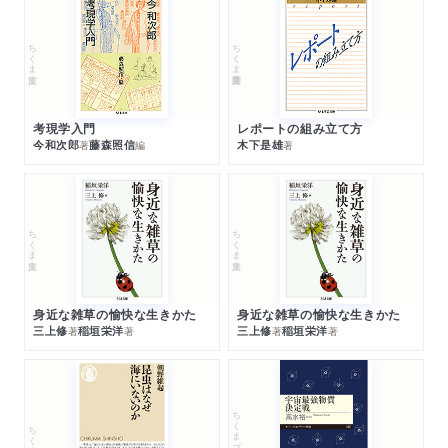
ちくま文庫
ちくま学芸文庫
考現学入門
レポートの組み立て方
今和次郎
藤森照信
木下是雄
著
編
著
ちくま文庫
ちくま文庫
身近な雑草の愉快な生きかた
身近な雑草の愉快な生きかた
三上修
稲垣栄洋
三上修
稲垣栄洋
著
著
著
著
ちくまプリマー新書
ちくま新書