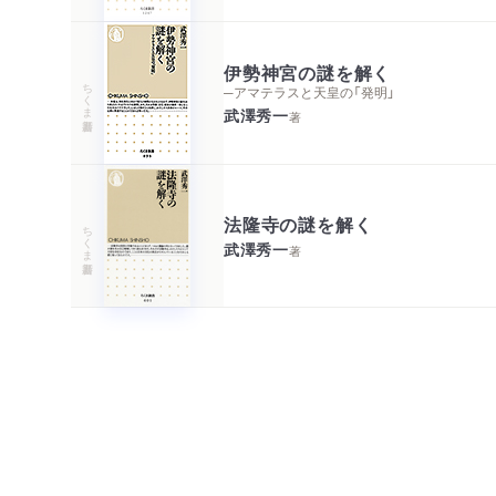
伊勢神宮の謎を解く
ちくま新書
─アマテラスと天皇の「発明」
武澤秀一
著
法隆寺の謎を解く
ちくま新書
武澤秀一
著