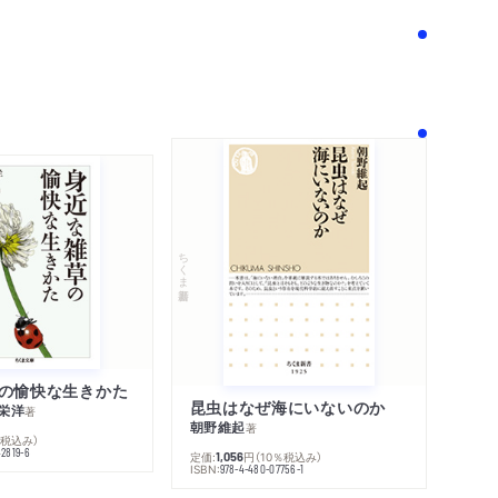
！
ちくま新書
の愉快な生きかた
昆虫はなぜ海にいないのか
栄洋
著
朝野維起
著
％税込み）
42819-6
定価:
円
（10％税込み）
1,056
ISBN:
978-4-480-07756-1