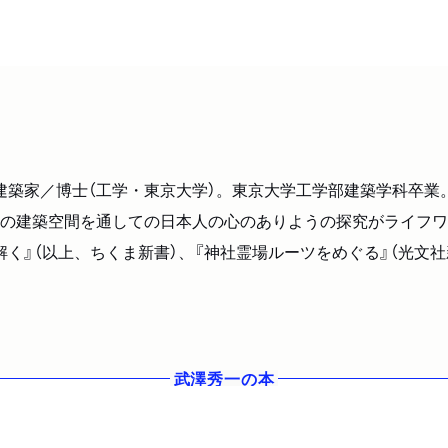
れ。建築家／博士（工学・東京大学）。東京大学工学部建築学科卒
の建築空間を通しての日本人の心のありようの探究がライフワ
く』（以上、ちくま新書）、『神社霊場ルーツをめぐる』（光文社
武澤秀一
の本