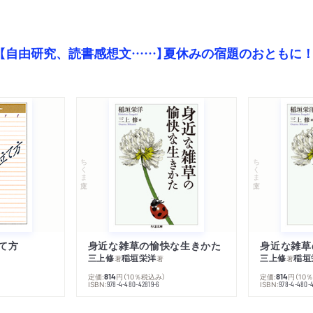
【自由研究、読書感想文……】夏休みの宿題のおともに
ちくま文庫
ちくま文庫
て方
身近な雑草の愉快な生きかた
身近な雑草
三上修
稲垣栄洋
三上修
稲垣
著
著
著
定価:
円
（10％税込み）
定価:
円
（10
814
814
ISBN:
ISBN:
978-4-480-42819-6
978-4-480-