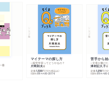
シリーズ・全集
シリーズ・全集
マイテーマの探し方
苦手から始
─探究学習ってどうやるの？
─文章が書けた
一冊
片岡則夫
津村記久子
著
著
定価:
円
（10％税込み）
定価:
円
（1
1,320
1,210
ISBN:
ISBN:
978-4-480-25117-6
978-4-480-2