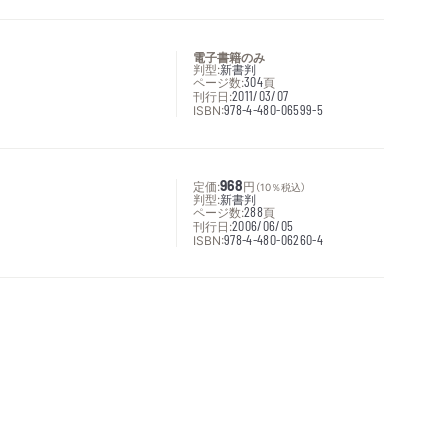
電子書籍のみ
判型:
新書判
ページ数:
304
頁
刊行日:
2011/03/07
ISBN:
978-4-480-06599-5
定価:
968
円
（10％税込）
判型:
新書判
ページ数:
288
頁
刊行日:
2006/06/05
ISBN:
978-4-480-06260-4
次へ