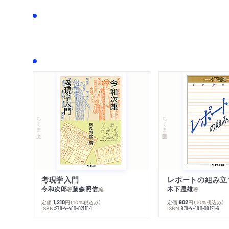
ちくま文庫
ちくま学芸文庫
考現学入門
レポートの組み立
今和次郎
藤森照信
木下是雄
著
編
著
定価:
円
（10％税込み）
定価:
円
（10％税込み）
1,210
902
ISBN:
ISBN:
978-4-480-02115-1
978-4-480-08121-6