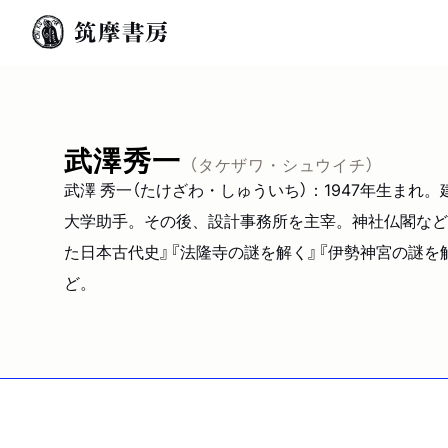
武澤秀一
（タケザワ・シュウイチ）
武澤 秀一（たけざわ・しゅういち）：1947年生ま
大学助手。その後、設計事務所を主宰。神社仏閣など
た日本古代史』『法隆寺の謎を解く』『伊勢神宮の謎を解
ど。