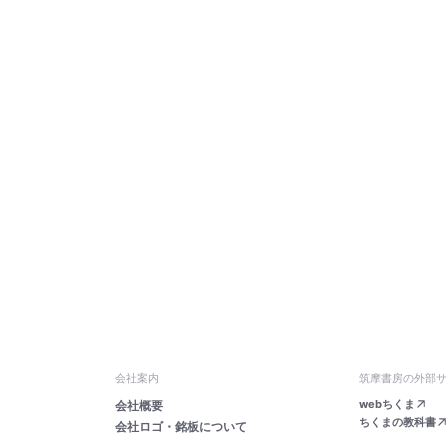
会社案内
筑摩書房の外部サ
webちくま
会社概要
ちくまの教科書
会社ロゴ・銘板について