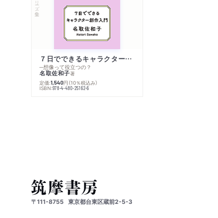
７日でできるキャラクター創作入門
─想像って役立つの？
名取佐和子
著
定価:
円
（10％税込み）
1,540
ISBN:
978-4-480-25162-6
〒111-8755
東京都台東区蔵前2-5-3