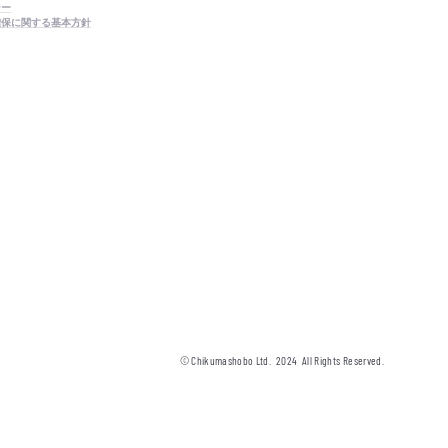
シー
確保に関する基本方針
© Chikumashobo Ltd.
2024
All Rights Reserved.