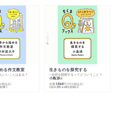
シリーズ・全集
める作文教室
生きものを探究する
らいいことはある？
─自然を観察するってどういうこと？
小島渉
著
0％税込み）
定価:
円
（10％税込み）
1,540
ISBN:
5138-1
978-4-480-25163-3