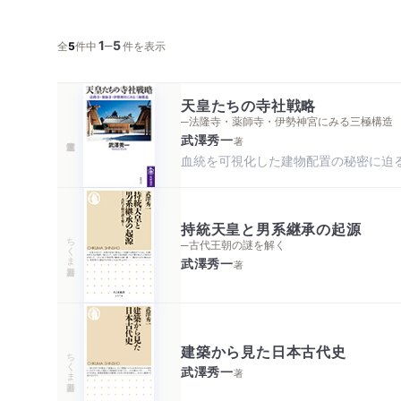
1
5
─
全
5
件中
件を表示
天皇たちの寺社戦略
─法隆寺・薬師寺・伊勢神宮にみる三極構造
武澤秀一
著
血統を可視化した建物配置の秘密に迫
持統天皇と男系継承の起源
ちくま新書
─古代王朝の謎を解く
武澤秀一
著
建築から見た日本古代史
ちくま新書
武澤秀一
著