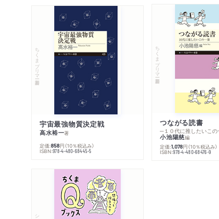
ちくまプリマー新書
ちくまプリマー新書
つながる読書
宇宙最強物質決定戦
─１０代に推したいこの
高水裕一
著
小池陽慈
編
定価:
円
（10％税込み）
858
定価:
円
（10％税込み）
1,078
ISBN:
978-4-480-68445-5
ISBN:
978-4-480-68476-9
シリーズ・全集