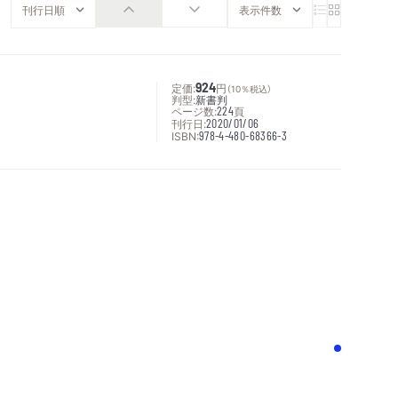
定価:
924
円
（10％税込）
判型:
新書判
ページ数:
224
頁
刊行日:
2020/01/06
ISBN:
978-4-480-68366-3
次へ
！