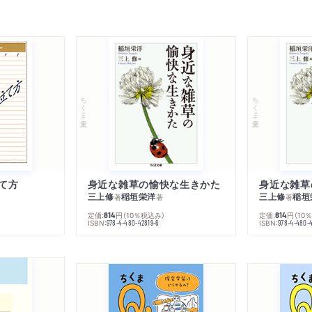
ちくま文庫
ちくま文庫
て方
身近な雑草の愉快な生きかた
身近な雑草
三上修
稲垣栄洋
三上修
稲垣
著
著
著
定価:
円
（10％税込み）
定価:
円
（10
814
814
ISBN:
ISBN:
978-4-480-42819-6
978-4-480-