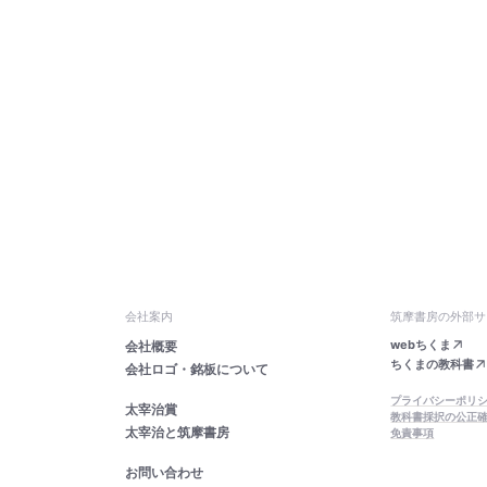
会社案内
筑摩書房の外部サ
webちくま
会社概要
ちくまの教科書
会社ロゴ・銘板について
プライバシーポリ
太宰治賞
教科書採択の公正
太宰治と筑摩書房
免責事項
お問い合わせ