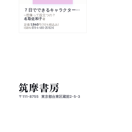
７日でできるキャラクター創作入門
─想像って役立つの？
名取佐和子
著
定価:
円
（10％税込み）
1,540
ISBN:
978-4-480-25162-6
〒111-8755
東京都台東区蔵前2-5-3