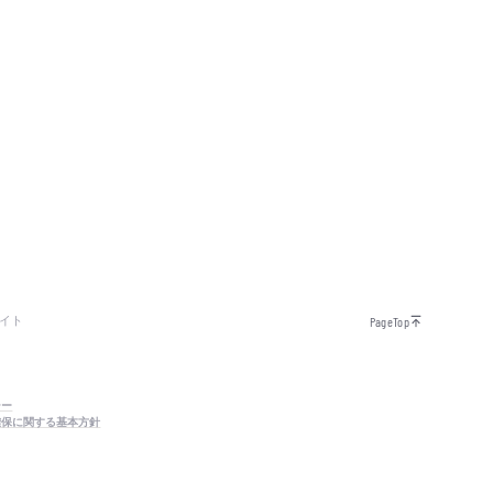
イト
PageTop
シー
確保に関する基本方針