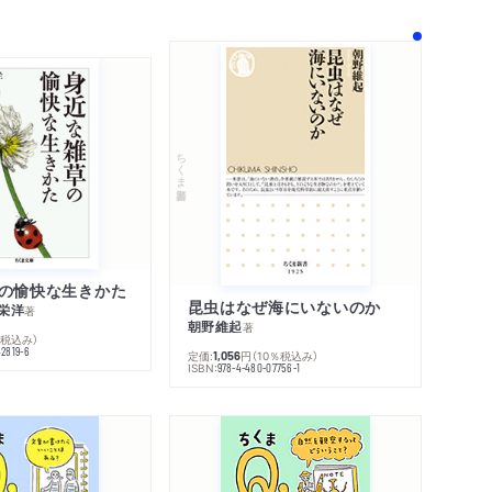
ちくま新書
の愉快な生きかた
昆虫はなぜ海にいないのか
栄洋
著
朝野維起
著
％税込み）
42819-6
定価:
円
（10％税込み）
1,056
ISBN:
978-4-480-07756-1