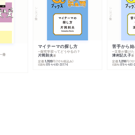
シリーズ・全集
シリーズ・全集
マイテーマの探し方
苦手から始
─探究学習ってどうやるの？
─文章が書けた
一冊
片岡則夫
津村記久子
著
著
定価:
円
（10％税込み）
定価:
円
（1
1,320
1,210
ISBN:
ISBN:
978-4-480-25117-6
978-4-480-2