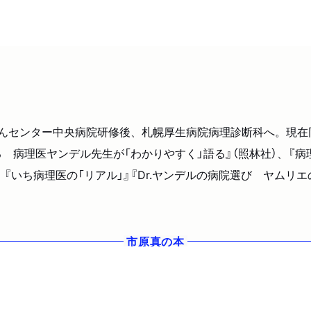
立がんセンター中央病院研修後、札幌厚生病院病理診断科へ。現
 病理医ヤンデル先生が「わかりやすく」語る』（照林社）、『
、『いち病理医の「リアル」』『Dr.ヤンデルの病院選び ヤムリエ
市原真
の本