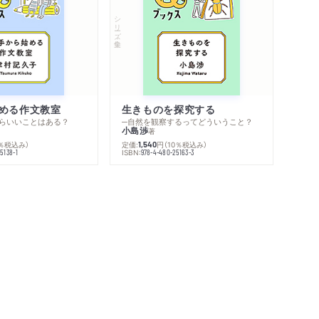
シリーズ・全集
める作文教室
生きものを探究する
らいいことはある？
─自然を観察するってどういうこと？
小島渉
著
0％税込み）
定価:
円
（10％税込み）
1,540
ISBN:
5138-1
978-4-480-25163-3