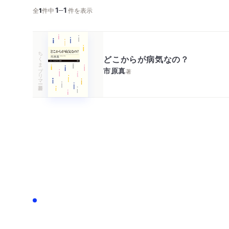
1
1
─
全
1
件中
件を表示
ちくまプリマー新書
どこからが病気なの？
市原真
著