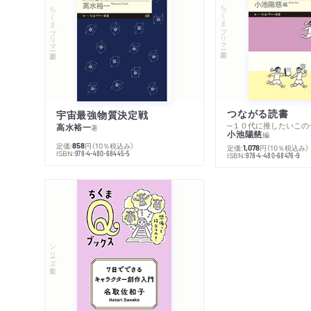
ちくまプリマー新書
ちくまプリマー新書
つながる読書
宇宙最強物質決定戦
─１０代に推したいこの
高水裕一
著
小池陽慈
編
定価:
円
（10％税込み）
858
定価:
円
（10％税込み）
1,078
ISBN:
978-4-480-68445-5
ISBN:
978-4-480-68476-9
シリーズ・全集