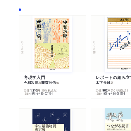
ちくま文庫
ちくま学芸文庫
考現学入門
レポートの組み立
今和次郎
藤森照信
木下是雄
著
編
著
定価:
円
（10％税込み）
定価:
円
（10％税込み）
1,210
902
ISBN:
ISBN:
978-4-480-02115-1
978-4-480-08121-6