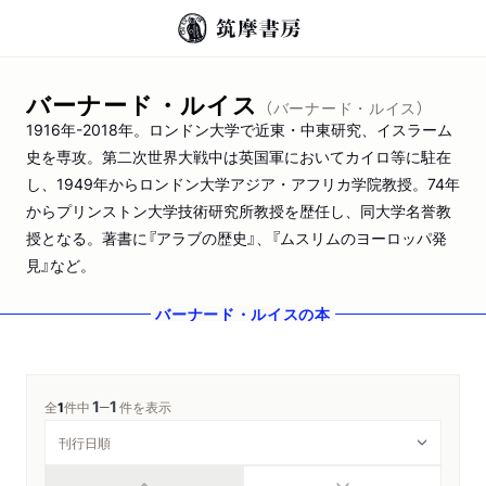
バーナード・ルイス
（バーナード・ルイス）
1916年-2018年。ロンドン大学で近東・中東研究、イスラーム
史を専攻。第二次世界大戦中は英国軍においてカイロ等に駐在
し、1949年からロンドン大学アジア・アフリカ学院教授。74年
からプリンストン大学技術研究所教授を歴任し、同大学名誉教
授となる。著書に『アラブの歴史』、『ムスリムのヨーロッパ発
見』など。
バーナード・ルイス
の本
1
1
─
全
1
件中
件を表示