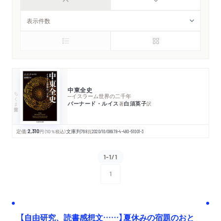
中東全史
ちくま学芸文庫
─イスラーム世界の二千年
バーナード・ルイス
白須英子
著
訳
定価:
2,310
円
（10％税込）
文庫判
768
頁
2020/10/08
978-4-480-51001-3
1-1/1
1
次へ
【自由研究、読書感想文……】夏休みの宿題のおと