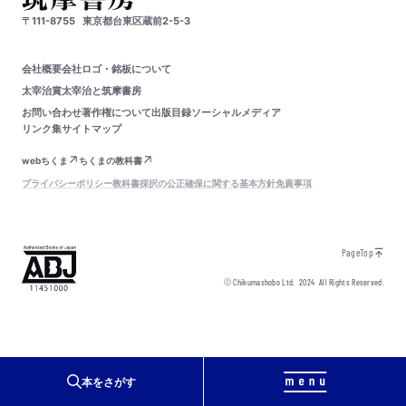
〒111-8755
東京都台東区蔵前2-5-3
会社概要
会社ロゴ・銘板について
太宰治賞
太宰治と筑摩書房
お問い合わせ
著作権について
出版目録
ソーシャルメディア
リンク集
サイトマップ
webちくま
ちくまの教科書
プライバシーポリシー
教科書採択の公正確保に関する基本方針
免責事項
PageTop
© Chikumashobo Ltd.
2024
All Rights Reserved.
本をさがす