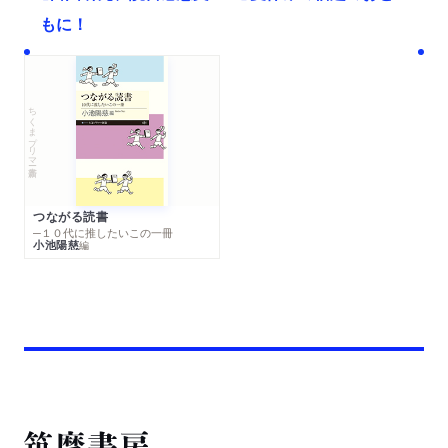
もに！
ちくまプリマー新書
つながる読書
─１０代に推したいこの一冊
小池陽慈
編