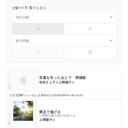
1
5
─
全
5
件中
件を表示
言葉を失ったあとで 増補版
ちくま文庫
信田さよ子
上間陽子
著
著
定価:
1,210
円
（10％税込）
文庫判
432
頁
2026/09/09
978-4-480-44126-3
裸足で逃げる
ちくま文庫
─沖縄の夜の街の少女たち
上間陽子
著