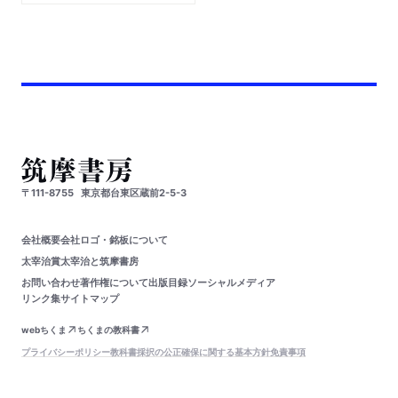
〒111-8755
東京都台東区蔵前2-5-3
会社概要
会社ロゴ・銘板について
太宰治賞
太宰治と筑摩書房
お問い合わせ
著作権について
出版目録
ソーシャルメディア
リンク集
サイトマップ
webちくま
ちくまの教科書
プライバシーポリシー
教科書採択の公正確保に関する基本方針
免責事項