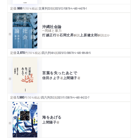
定価:
968
円
（10％税込）
文庫判
320
頁
2025/12/10
978-4-480-44076-1
沖縄社会論
─周縁と暴力
打越正行
石岡丈昇
上原健太郎
著
解説
解説
ほか
定価:
2,970
円
（10％税込）
四六判
464
頁
2025/12/08
978-4-480-86489-5
言葉を失ったあとで
信田さよ子
上間陽子
著
著
定価:
1,980
円
（10％税込）
四六判
352
頁
2021/11/30
978-4-480-84322-7
海をあげる
上間陽子
著