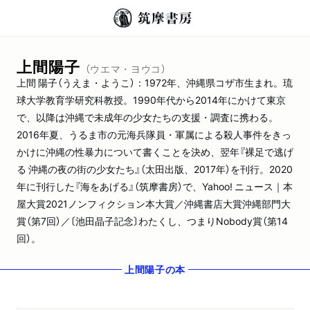
上間陽子
（ウエマ・ヨウコ）
上間 陽子（うえま・ようこ）：1972年、沖縄県コザ市生まれ。琉
球大学教育学研究科教授。1990年代から2014年にかけて東京
で、以降は沖縄で未成年の少女たちの支援・調査に携わる。
2016年夏、うるま市の元海兵隊員・軍属による殺人事件をきっ
かけに沖縄の性暴力について書くことを決め、翌年『裸足で逃げ
る 沖縄の夜の街の少女たち』（太田出版、2017年）を刊行。2020
年に刊行した『海をあげる』（筑摩書房）で、Yahoo! ニュース｜本
屋大賞2021ノンフィクション本大賞／沖縄書店大賞沖縄部門大
賞（第7回）／〔池田晶子記念〕わたくし、つまりNobody賞（第14
回）。
上間陽子
の本