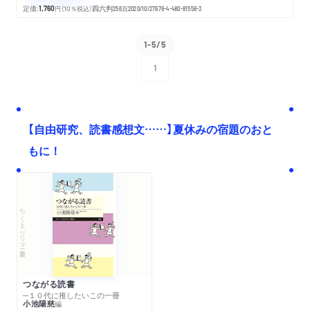
定価:
1,760
円
（10％税込）
四六判
256
頁
2020/10/27
978-4-480-81558-3
1-5/5
1
次へ
【自由研究、読書感想文……】夏休みの宿題のおと
もに！
ちくまプリマー新書
つながる読書
─１０代に推したいこの一冊
小池陽慈
編