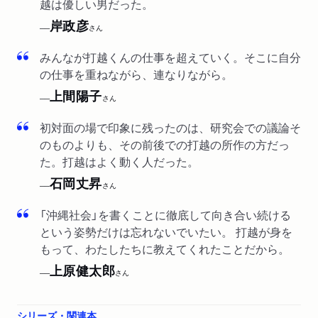
越は優しい男だった。
岸政彦
──
さん
みんなが打越くんの仕事を超えていく。そこに自分
の仕事を重ねながら、連なりながら。
上間陽子
──
さん
初対面の場で印象に残ったのは、研究会での議論そ
のものよりも、その前後での打越の所作の方だっ
た。打越はよく動く人だった。
石岡丈昇
──
さん
「沖縄社会」を書くことに徹底して向き合い続ける
という姿勢だけは忘れないでいたい。 打越が身を
もって、わたしたちに教えてくれたことだから。
上原健太郎
──
さん
シリーズ・関連本