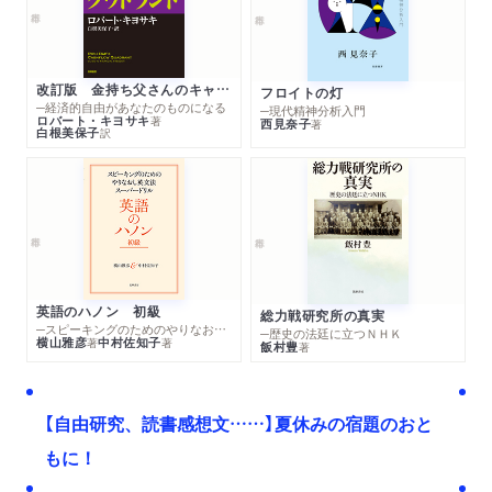
改訂版 金持ち父さんのキャッシュフロー・クワドラント
フロイトの灯
─経済的自由があなたのものになる
─現代精神分析入門
ロバート・キヨサキ
著
西見奈子
著
白根美保子
訳
英語のハノン 初級
総力戦研究所の真実
─スピーキングのためのやりなおし英文法スーパードリル
─歴史の法廷に立つＮＨＫ
横山雅彦
中村佐知子
著
著
飯村豊
著
【自由研究、読書感想文……】夏休みの宿題のおと
もに！