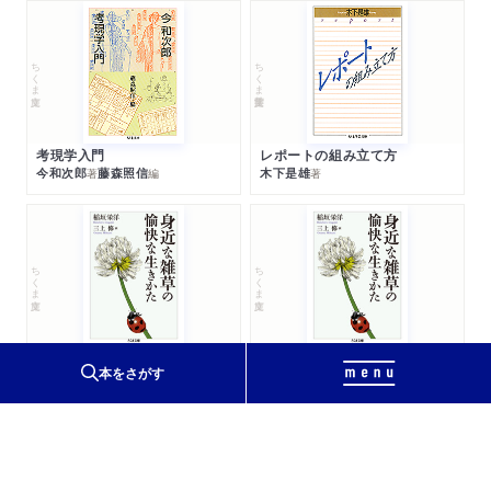
ちくま文庫
ちくま学芸文庫
考現学入門
レポートの組み立て方
今和次郎
藤森照信
木下是雄
著
編
著
ちくま文庫
ちくま文庫
身近な雑草の愉快な生きかた
身近な雑草の愉快な生きかた
本をさがす
三上修
稲垣栄洋
三上修
稲垣栄洋
著
著
著
著
ちくまプリマー新書
ちくま新書