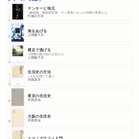
ヤンキーと地元
ちくま文庫
─解体屋、風俗経営者、ヤミ業者になった沖縄の若者たち
打越正行
著
海をあげる
上間陽子
著
裸足で逃げる
ちくま文庫
─沖縄の夜の街の少女たち
上間陽子
著
生活史の方法
ちくま新書
─人生を聞いて書く
岸政彦
著
東京の生活史
岸政彦
編
大阪の生活史
岸政彦
編
エスノグラフィ入門