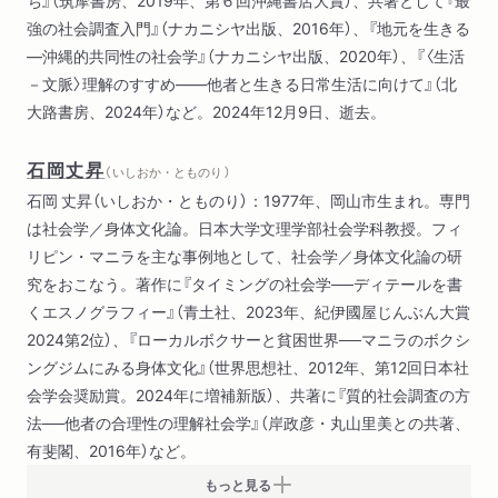
くこと 上原健太郎
強の社会調査入門』（ナカニシヤ出版、2016年）、『地元を生きる
断章２
―沖縄的共同性の社会学』（ナカニシヤ出版、2020年）、『〈生活
－文脈〉理解のすすめ――他者と生きる日常生活に向けて』（北
第３部 暴力論
大路書房、2024年）など。2024年12月9日、逝去。
第７章 つくられた、しーじゃ・うっとぅ関係――沖縄の建設業
の社会史
石岡丈昇
第８章 ライフコースからの排除――沖縄のヤンキー、建設業の
（ いしおか・とものり ）
男性と暴力
石岡 丈昇（いしおか・とものり）：1977年、岡山市生まれ。専門
第９章 暴力の理解社会学
は社会学／身体文化論。日本大学文理学部社会学科教授。フィ
第３部 暴力論 解説 暴力の傍らで問い続ける 上間陽子
リピン・マニラを主な事例地として、社会学／身体文化論の研
断章３
究をおこなう。著作に『タイミングの社会学──ディテールを書
くエスノグラフィー』（青土社、2023年、紀伊國屋じんぶん大賞
終章 ?ぎ止められる沖縄
2024第2位）、『ローカルボクサーと貧困世界──マニラのボクシ
解説 他者になる、解離する― 参与観察の極限 岸政彦
ングジムにみる身体文化』（世界思想社、2012年、第12回日本社
会学会奨励賞。2024年に増補新版）、共著に『質的社会調査の方
あとがき 岸政彦
法──他者の合理性の理解社会学』（岸政彦・丸山里美との共著、
有斐閣、2016年）など。
注
もっと見る