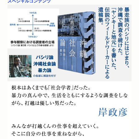
スペシャルコンテンツ
朝日新聞で紹介されました。（評者：秋山訓子さん）「「仲
間」となり生き方へ迫る研究」
雑誌
2026/02/05
「週刊文春」2月12日号「文春図書館 今週の必読」で紹介さ
れました。（評者：石田月美さん）
新聞
2026/01/10
東京新聞で紹介されました。
WEB
2025/12/03
リアルサウンド ブックで紹介されました。「急逝した社会
学者・打越正行の遺稿集『沖縄社会論』一周忌に刊行 パシ
リ論から暴力論まで集大成」