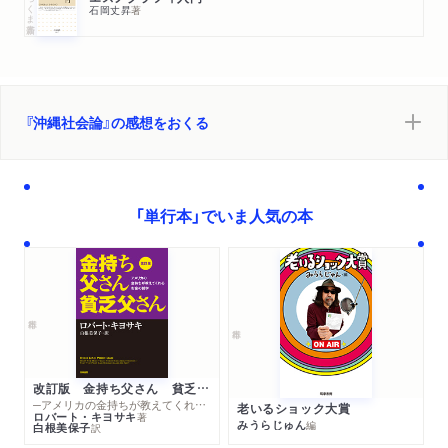
ちくま新書
石岡丈昇
著
『沖縄社会論』の感想をおくる
「単行本」でいま人気の本
改訂版 金持ち父さん 貧乏父さん
─アメリカの金持ちが教えてくれるお金の哲学
老いるショック大賞
ロバート・キヨサキ
著
みうらじゅん
編
白根美保子
訳