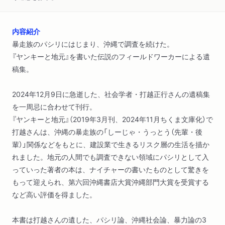
内容紹介
暴走族のパシリにはじまり、沖縄で調査を続けた。
『ヤンキーと地元』を書いた伝説のフィールドワーカーによる遺
稿集。
2024年12月9日に急逝した、社会学者・打越正行さんの遺稿集
を一周忌に合わせて刊行。
『ヤンキーと地元』（2019年3月刊、2024年11月ちくま文庫化）で
打越さんは、沖縄の暴走族の「しーじゃ・うっとう（先輩・後
輩）」関係などをもとに、建設業で生きるリスク層の生活を描か
れました。地元の人間でも調査できない領域にパシリとして入
っていった著者の本は、ナイチャーの書いたものとして驚きを
もって迎えられ、第六回沖縄書店大賞沖縄部門大賞を受賞する
など高い評価を得ました。
本書は打越さんの遺した、パシリ論、沖縄社会論、暴力論の3