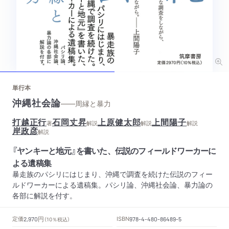
単行本
沖縄社会論
——周縁と暴力
打越正行
石岡丈昇
上原健太郎
上間陽子
著
解説
解説
解説
岸政彦
解説
『ヤンキーと地元』を書いた、伝説のフィールドワーカーに
よる遺稿集
暴走族のパシリにはじまり、沖縄で調査を続けた伝説のフィー
ルドワーカーによる遺稿集。パシリ論、沖縄社会論、暴力論の
各部に解説を付す。
円
定価
ISBN
2,970
（10％税込）
978-4-480-86489-5