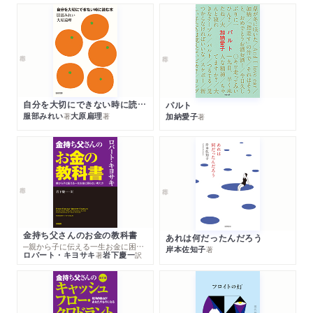
自分を大切にできない時に読む本
パルト
服部みれい
大原扁理
加納愛子
著
著
著
金持ち父さんのお金の教科書
あれは何だったんだろう
─親から子に伝える一生お金に困らない考え方
岸本佐知子
著
ロバート・キヨサキ
岩下慶一
著
訳