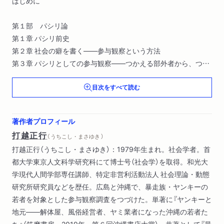
はじめに
第１部 パシリ論
第１章 パシリ前史
第２章 社会の癖を書く――参与観察という方法
第３章 パシリとしての参与観察――つかえる部外者から、つか
えない内部関係者へ
目次をすべて読む
第１部 パシリ論 解説 パシリとしての参与観察が示すもの 石
岡丈昇
断章１
著作者プロフィール
打越正行
（ うちこし・まさゆき ）
第２部 沖縄社会論
打越正行（うちこし・まさゆき）：1979年生まれ。社会学者。首
第４章 ホモソーシャルなつながりの周縁――沖縄のヤンキーの
都大学東京人文科学研究科にて博士号（社会学）を取得。和光大
若者のしーじゃ・うっとぅ関係をもとに
学現代人間学部専任講師、特定非営利活動法人 社会理論・動態
第５章 製造業なき経済成長／談合なき建設業――建設業からみ
研究所研究員などを歴任。広島と沖縄で、暴走族・ヤンキーの
た「戦後」沖縄
若者を対象とした参与観察調査をつづけた。単著に『ヤンキーと
第６章 学校を去るわけ
地元――解体屋、風俗経営者、ヤミ業者になった沖縄の若者た
第２部 沖縄社会論 解説 ヤンキーの世界を通じて沖縄社会を描
ち』（筑摩書房、2019年、第６回沖縄書店大賞）、共著として『最