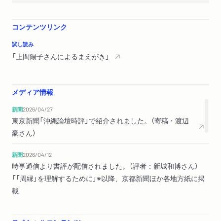
参考文献
業績一覧
コンテンツリンク
索引
試し読み
「上間陽子さんによるまえがき」
メディア情報
新聞
2026/04/27
東京新聞「沖縄論壇時評」で紹介されました。（寄稿・渡辺
豪さん）
新聞
2026/04/12
時事通信より書評が配信されました。（評者：新城和博さん）
「「周縁」を理解するために」※以降、京都新聞ほか各地方紙に掲
載
新聞
2026/02/21