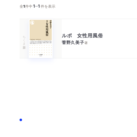
1
1
─
全
1
件中
件を表示
ルポ 女性用風俗
ちくま新書
菅野久美子
著