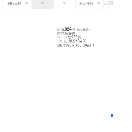
定価:
924
円
（10％税込）
判型:
新書判
ページ数:
256
頁
刊行日:
2022/04/05
ISBN:
978-4-480-07473-7
次へ
！