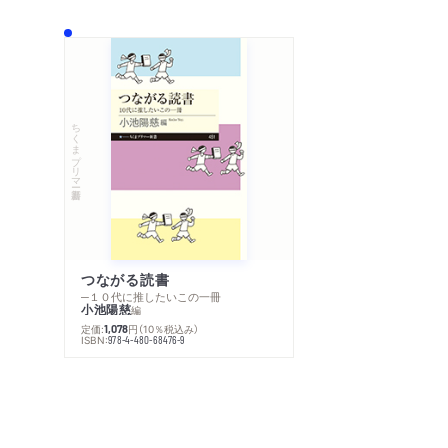
ちくまプリマー新書
つながる読書
─１０代に推したいこの一冊
小池陽慈
編
定価:
円
（10％税込み）
1,078
ISBN:
978-4-480-68476-9