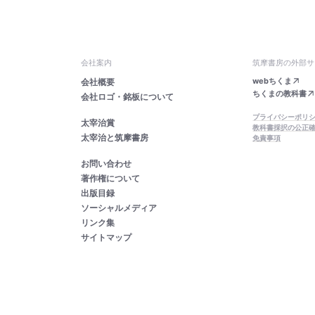
会社案内
筑摩書房の外部サ
webちくま
会社概要
ちくまの教科書
会社ロゴ・銘板について
プライバシーポリ
太宰治賞
教科書採択の公正
太宰治と筑摩書房
免責事項
お問い合わせ
著作権について
出版目録
ソーシャルメディア
リンク集
サイトマップ