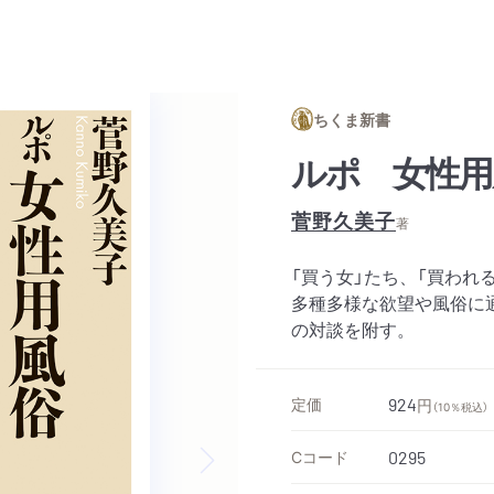
ちくま新書
ルポ 女性用
菅野久美子
著
「買う女」たち、「買われ
多種多様な欲望や風俗に
の対談を附す。
定価
924
円
（10％税込）
Cコード
0295
Next slide