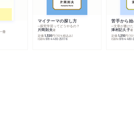
マイテーマの探し方
苦手から始
─探究学習ってどうやるの？
─文章が書けた
片岡則夫
津村記久子
著
著
一冊
定価:
円
（10％税込み）
定価:
円
（1
1,320
1,210
ISBN:
ISBN:
978-4-480-25117-6
978-4-480-2