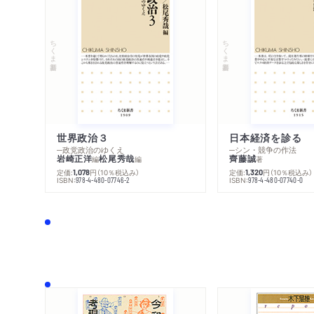
ちくま新書
ちくま新書
世界政治３
日本経済を診る
─政党政治のゆくえ
─シン・競争の作法
岩崎正洋
松尾秀哉
齊藤誠
編
編
著
定価:
円
（10％税込み）
定価:
円
（10％税込み）
1,078
1,320
ISBN:
ISBN:
978-4-480-07746-2
978-4-480-07740-0