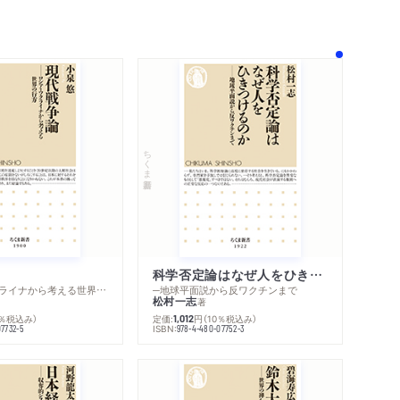
ちくま新書
科学否定論はなぜ人をひきつけるのか
─ロシア・ウクライナから考える世界の行方
─地球平面説から反ワクチンまで
松村一志
著
0％税込み）
定価:
円
（10％税込み）
1,012
ISBN:
07732-5
978-4-480-07752-3
内容紹介・目次
著作者プロフィール
感想をおくる