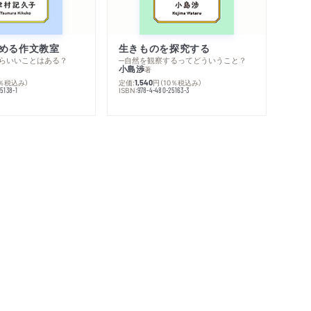
める作文教室
生きものを探究する
らいいことはある？
─自然を観察するってどういうこと？
小島渉
著
0％税込み）
定価:
円
（10％税込み）
1,540
ISBN:
5138-1
978-4-480-25163-3