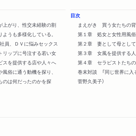
目次
が上がり、性交未経験の割
まえがき 買う女たちの背
りようも多様化している。
第１章 処女と女性用風俗
会社員、ＤＶに悩みセックス
第２章 妻として母として
トリップに号泣する若い女
第３章 女風を提供する人
ビスを提供する店や人々へ
第４章 セラピストたちの
や風俗に通う動機を探り、
巻末対談 「同じ世界に入
ものは何だったのかを探
菅野久美子）