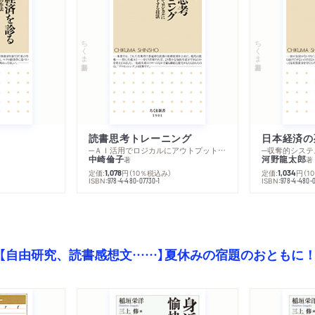
ちくま新書
ちくま新書
読書思考トレーニング
日本経済の
─ＡＩ活用でロジカルにアウトプットする技法
─収奪的システ
中崎倫子
河野龍太郎
著
著
定価:
円
（10％税込み）
定価:
円
（1
1,078
1,034
ISBN:
ISBN:
978-4-480-07730-1
978-4-480-0
【自由研究、読書感想文……】夏休みの宿題のおともに