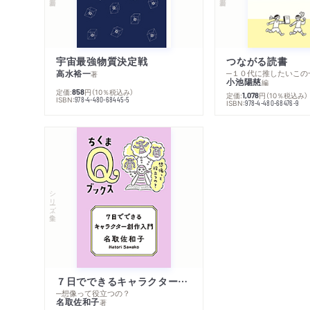
宇宙最強物質決定戦
つながる読書
高水裕一
─１０代に推したいこの
著
小池陽慈
編
定価:
円
（10％税込み）
858
定価:
円
（10％税込み）
1,078
ISBN:
978-4-480-68445-5
ISBN:
978-4-480-68476-9
シリーズ・全集
７日でできるキャラクター創作入門
─想像って役立つの？
名取佐和子
著