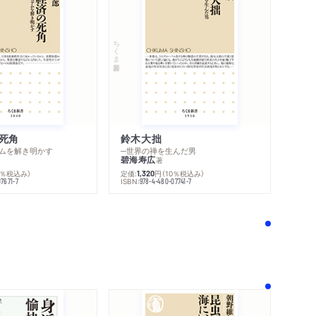
ちくま新書
死角
鈴木大拙
ムを解き明かす
─世界の禅を生んだ男
碧海寿広
著
0％税込み）
定価:
円
（10％税込み）
1,320
ISBN:
7671-7
978-4-480-07741-7
！