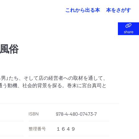
これから出る本
本をさがす
share
share
風俗
る男」たち、そして店の経営者への取材を通して、
通う動機、社会的背景を探る。巻末に宮台真司と
ISBN
978-4-480-07473-7
整理番号
１６４９