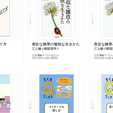
ちくま文庫
ちくま文庫
て方
身近な雑草の愉快な生きかた
身近な雑草
三上修
稲垣栄洋
三上修
稲垣
著
著
著
定価:
円
（10％税込み）
定価:
円
（10
814
814
ISBN:
ISBN:
978-4-480-42819-6
978-4-480-
シリーズ・全集
シリーズ・全集