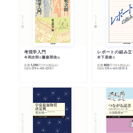
ちくま文庫
ちくま学芸文庫
考現学入門
レポートの組み立
今和次郎
藤森照信
木下是雄
著
編
著
定価:
円
（10％税込み）
定価:
円
（10％税込み）
1,210
902
ISBN:
ISBN:
978-4-480-02115-1
978-4-480-08121-6
ちくまプリマー新書
ちくまプリマー新書