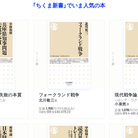
「ちくま新書」でいま人気の本
ちくま新書
ちくま新書
失敗の本質
フォークランド戦争
現代戦争論
たか
北川敬三
著
小泉悠
著
定価:
円
（10％税込み）
1,155
定価:
円
（1
1,078
ISBN:
978-4-480-07753-0
ISBN:
978-4-480-