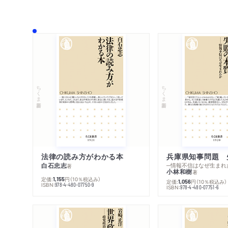
ちくま新書
ちくま新書
法律の読み方がわかる本
兵庫県知事問題 
白石忠志
─情報不信はなぜ生まれ
著
小林和樹
著
定価:
円
（10％税込み）
1,155
定価:
円
（10％税込み）
1,056
ISBN:
978-4-480-07750-9
ISBN:
978-4-480-07751-6