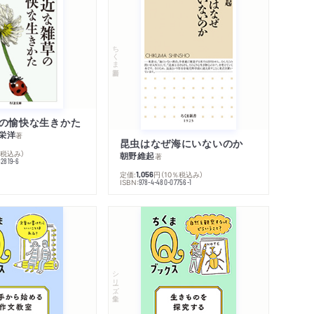
ちくま新書
の愉快な生きかた
栄洋
著
昆虫はなぜ海にいないのか
％税込み）
朝野維起
著
42819-6
定価:
円
（10％税込み）
1,056
ISBN:
978-4-480-07756-1
シリーズ・全集