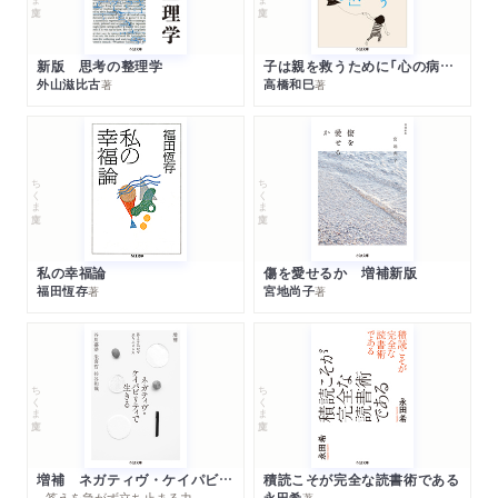
新版 思考の整理学
子は親を救うために「心の病」になる
外山滋比古
高橋和巳
著
著
ちくま文庫
ちくま文庫
私の幸福論
傷を愛せるか 増補新版
福田恆存
宮地尚子
著
著
ちくま文庫
ちくま文庫
増補 ネガティヴ・ケイパビリティで生きる
積読こそが完全な読書術である
─答えを急がず立ち止まる力
永田希
著