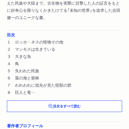
えた民族や大陸まで。古生物を実際に目撃した人の証言をもと
に好奇心を限りなくかきたけてる「未知の世界」を追求した吉田
健一のユニークな書。
目次
１ ロッホ・ネスの怪物その他
２ マンモスは生きている
３ 大きな魚
４ 鳥
５ 失われた民族
６ 藻の海と密林
７ われわれに祖先が見た怪獣の群
８ 巨人と竜
９ 足跡
目次をすべて読む
１０ 消えた大陸
著作者プロフィール