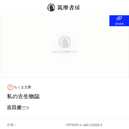
share
share
ちくま文庫
私の古生物誌
吉田健一
著
定価
ISBN
--
978-4-480-02328-5