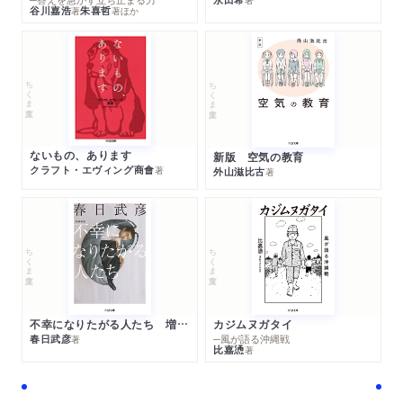
谷川嘉浩
朱喜哲
著
著
ほか
ちくま文庫
ちくま文庫
ないもの、あります
新版 空気の教育
クラフト・エヴィング商會
著
外山滋比古
著
ちくま文庫
ちくま文庫
不幸になりたがる人たち 増補新版
カジムヌガタイ
春日武彦
─風が語る沖縄戦
著
比嘉慂
著