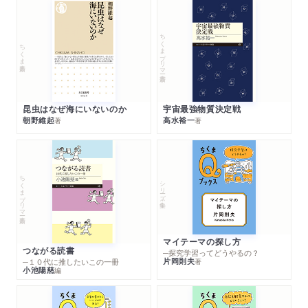
ちくまプリマー新書
ちくま新書
昆虫はなぜ海にいないのか
宇宙最強物質決定戦
朝野維起
高水裕一
著
著
ちくまプリマー新書
シリーズ・全集
マイテーマの探し方
つながる読書
─探究学習ってどうやるの？
片岡則夫
著
─１０代に推したいこの一冊
小池陽慈
編