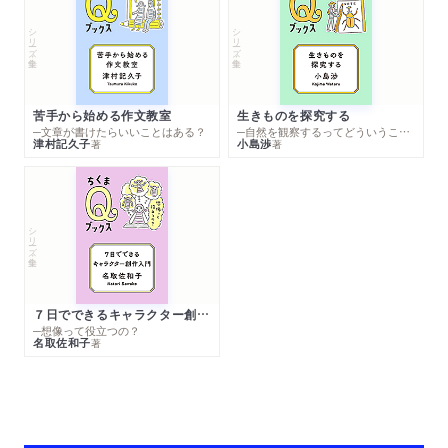
シリーズ・全集
シリーズ・全集
苦手から始める作文教室
生きものを探究する
─文章が書けたらいいことはある？
─自然を観察するってどういうこと？
津村記久子
小島渉
著
著
シリーズ・全集
７日でできるキャラクター創作入門
─想像って役立つの？
名取佐和子
著