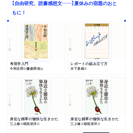
【自由研究、読書感想文……】夏休みの宿題のおと
もに！
ちくま文庫
ちくま学芸文庫
考現学入門
レポートの組み立て方
今和次郎
藤森照信
木下是雄
著
編
著
ちくま文庫
ちくま文庫
身近な雑草の愉快な生きかた
身近な雑草の愉快な生きかた
三上修
稲垣栄洋
三上修
稲垣栄洋
著
著
著
著