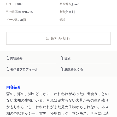
Cコード
整理番号
よ
0145
-4-1
文庫判
刊行日
判型
1989/07/25
頁
ページ数
解説
240
出版社品切れ
内容紹介
目次
著作者プロフィール
感想をおくる
内容紹介
森の、海の、湖のどこかに、われわれがめったに出会うことの
ない未知の生物がいる。それは途方もない大昔からの生き残り
かもしれないし、われわれがまだ見ぬ生物かもしれない。ネス
湖の怪獣ネッシー、雪男、怪鳥ロック、マンモス、さらには消