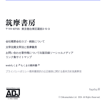
〒111-8755
東京都台東区蔵前2-5-3
会社概要
会社ロゴ・銘板について
太宰治賞
太宰治と筑摩書房
お問い合わせ
著作権について
出版目録
ソーシャルメディア
リンク集
サイトマップ
webちくま
ちくまの教科書
プライバシーポリシー
教科書採択の公正確保に関する基本方針
免責事項
PageTop
© Chikumashobo Ltd.
2024
All Rights Reserved.