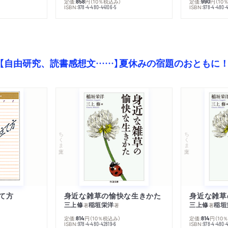
定価:
円
（10％税込み）
定価:
円
（10
858
990
ISBN:
ISBN:
978-4-480-44106-5
978-4-480-
【自由研究、読書感想文……】夏休みの宿題のおともに
ちくま文庫
ちくま文庫
て方
身近な雑草の愉快な生きかた
身近な雑草
三上修
稲垣栄洋
三上修
稲垣
著
著
著
定価:
円
（10％税込み）
定価:
円
（10
814
814
ISBN:
ISBN:
978-4-480-42819-6
978-4-480-