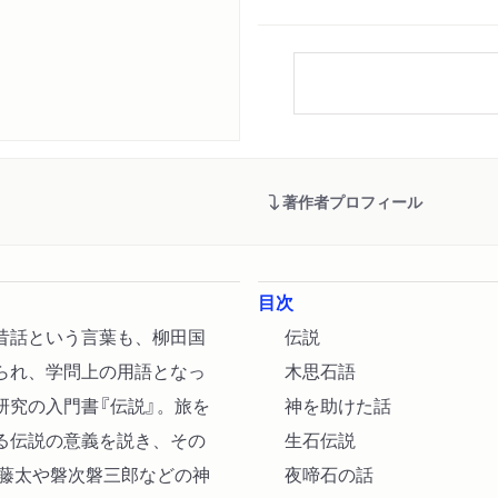
著作者プロフィール
目次
昔話という言葉も、柳田国
伝説
られ、学問上の用語となっ
木思石語
研究の入門書『伝説』。旅を
神を助けた話
る伝説の意義を説き、その
生石伝説
原藤太や磐次磐三郎などの神
夜啼石の話