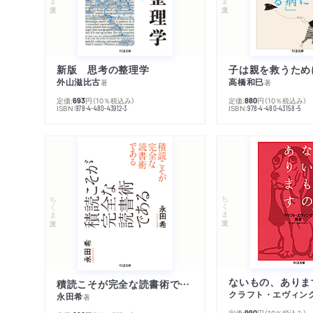
新版 思考の整理学
外山滋比古
高橋和巳
著
著
定価:
円
（10％税込み）
定価:
円
（10％税込み）
693
880
ISBN:
ISBN:
978-4-480-43912-3
978-4-480-43158-5
ちくま文庫
ちくま文庫
ないもの、ありま
積読こそが完全な読書術である
クラフト・エヴィン
永田希
著
定価:
円
（10％税込み）
990