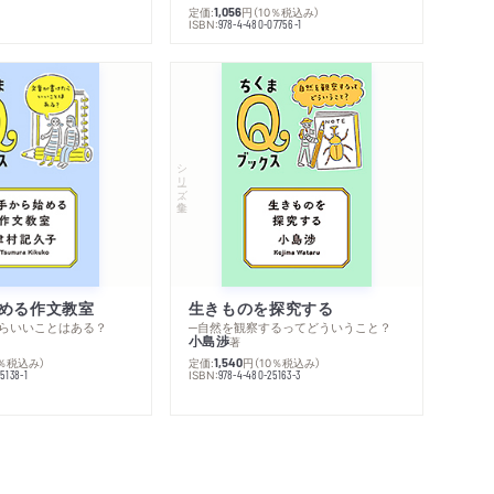
定価:
円
（10％税込み）
1,056
ISBN:
978-4-480-07756-1
シリーズ・全集
める作文教室
生きものを探究する
らいいことはある？
─自然を観察するってどういうこと？
小島渉
著
0％税込み）
定価:
円
（10％税込み）
1,540
ISBN:
5138-1
978-4-480-25163-3