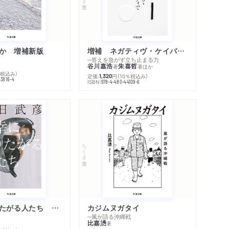
か 増補新版
増補 ネガティヴ・ケイパビリティで生きる
─答えを急がず立ち止まる力
谷川嘉浩
朱喜哲
著
著
ほか
％税込み）
定価:
円
（10％税込み）
1,320
43816-4
ISBN:
978-4-480-44109-6
内容紹介・目次
著作者プロフィール
感想をおくる
ちくま文庫
不幸になりたがる人たち 増補新版
カジムヌガタイ
─風が語る沖縄戦
比嘉慂
著