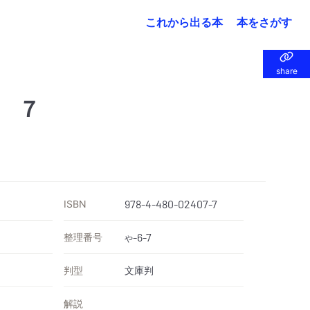
これから出る本
本をさがす
share
share
 ７
ISBN
978-4-480-02407-7
整理番号
-6-7
や
判型
文庫判
解説