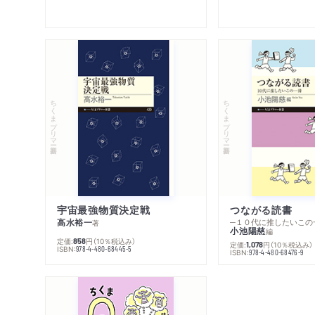
ちくまプリマー新書
ちくまプリマー新書
宇宙最強物質決定戦
つながる読書
高水裕一
─１０代に推したいこの
著
小池陽慈
編
定価:
円
（10％税込み）
858
定価:
円
（10％税込み）
1,078
ISBN:
978-4-480-68445-5
ISBN:
978-4-480-68476-9