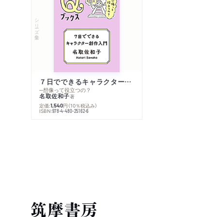
シリーズ・全集
７日でできるキャラクター創作入門
─想像って役立つの？
名取佐和子
著
定価:
円
（10％税込み）
1,540
ISBN:
978-4-480-25162-6