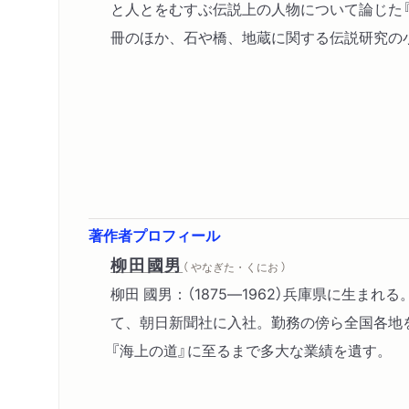
と人とをむすぶ伝説上の人物について論じた
冊のほか、石や橋、地蔵に関する伝説研究の
著作者プロフィール
柳田國男
（ やなぎた・くにお ）
柳田 國男：（1875―1962）兵庫県に
て、朝日新聞社に入社。勤務の傍ら全国各地を
『海上の道』に至るまで多大な業績を遺す。