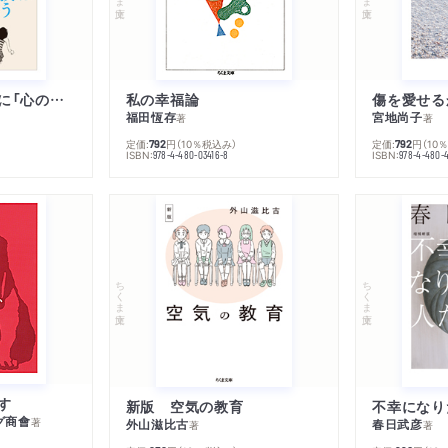
子は親を救うために「心の病」になる
私の幸福論
傷を愛せる
福田恆存
宮地尚子
著
著
定価:
円
（10％税込み）
定価:
円
（10
792
792
ISBN:
ISBN:
978-4-480-03416-8
978-4-480-
ちくま文庫
ちくま文庫
す
新版 空気の教育
グ商會
著
外山滋比古
春日武彦
著
著