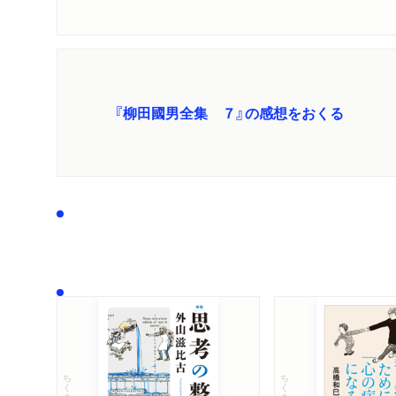
『柳田國男全集 ７』の感想をおくる
ちくま文庫
ちくま文庫