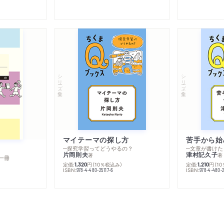
シリーズ・全集
シリーズ・全集
マイテーマの探し方
苦手から始
─探究学習ってどうやるの？
─文章が書けた
片岡則夫
津村記久子
著
著
一冊
定価:
円
（10％税込み）
定価:
円
（1
1,320
1,210
ISBN:
ISBN:
978-4-480-25117-6
978-4-480-2