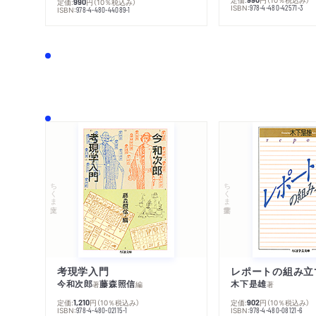
定価:
円
（10％税込み）
990
ISBN:
978-4-480-42571-3
ISBN:
978-4-480-44089-1
ちくま文庫
ちくま学芸文庫
考現学入門
レポートの組み立
今和次郎
藤森照信
木下是雄
著
編
著
定価:
円
（10％税込み）
定価:
円
（10％税込み）
1,210
902
ISBN:
ISBN:
978-4-480-02115-1
978-4-480-08121-6