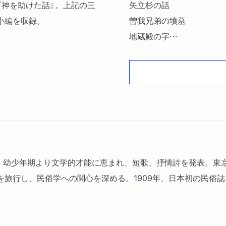
『神を助けた話』。上記の三
矢立杉の話
小編を収録。
曽我兄弟の墳墓
地蔵殿の字
水引地蔵
廻り地蔵
子安地蔵
黒地蔵白地蔵
西行橋
細語の橋
橋の名と伝説
片葉蘆考
生まれる。幼少年期より文学的才能に恵まれ、短歌、抒情詩を発表。
諸国の片葉の蘆
旅行し、民俗学への関心を深める。1909年、日本初の民俗誌
伝説の系統及び分類
伝説とその蒐集
伝説のこと