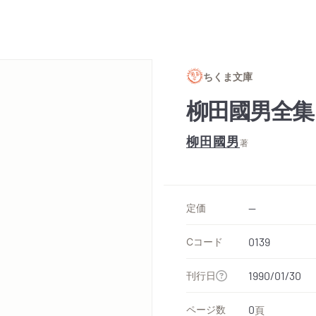
ちくま文庫
柳田國男全集
柳田國男
著
定価
--
Cコード
0139
刊行日
1990/01/30
ページ数
0
頁