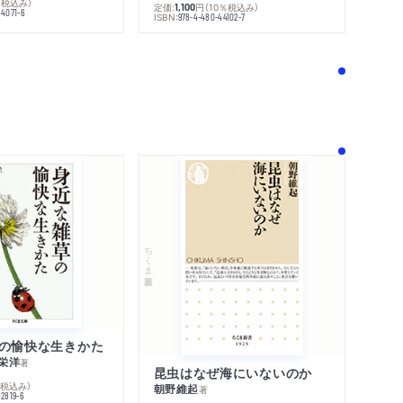
％税込み）
定価:
円
（10％税込み）
1,100
44071-6
ISBN:
978-4-480-44102-7
！
ちくま新書
の愉快な生きかた
栄洋
著
昆虫はなぜ海にいないのか
％税込み）
朝野維起
著
42819-6