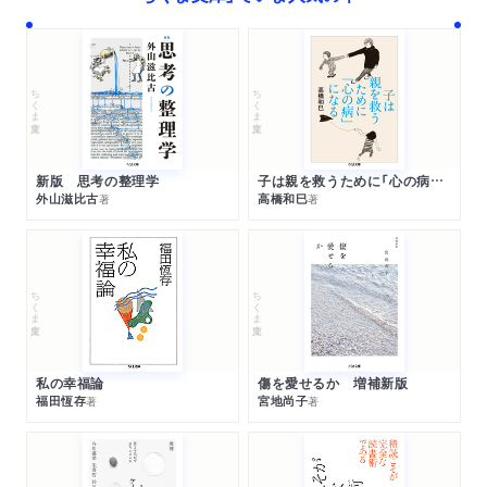
ちくま文庫
ちくま文庫
新版 思考の整理学
子は親を救うために「心の病」になる
外山滋比古
高橋和巳
著
著
ちくま文庫
ちくま文庫
私の幸福論
傷を愛せるか 増補新版
福田恆存
宮地尚子
著
著