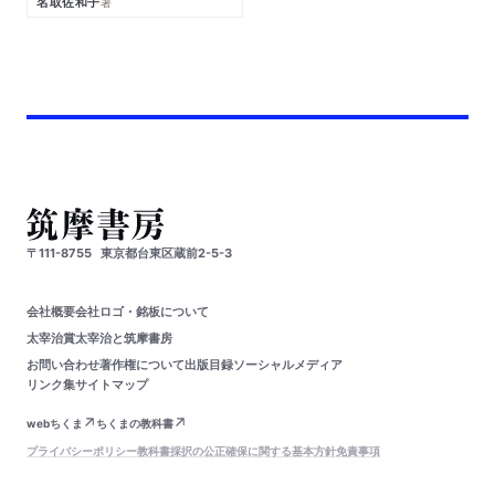
名取佐和子
著
〒111-8755
東京都台東区蔵前2-5-3
会社概要
会社ロゴ・銘板について
太宰治賞
太宰治と筑摩書房
お問い合わせ
著作権について
出版目録
ソーシャルメディア
リンク集
サイトマップ
webちくま
ちくまの教科書
プライバシーポリシー
教科書採択の公正確保に関する基本方針
免責事項