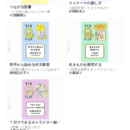
マイテーマの探し方
つながる読書
─探究学習ってどうやるの？
片岡則夫
著
─１０代に推したいこの一冊
小池陽慈
編
シリーズ・全集
シリーズ・全集
苦手から始める作文教室
生きものを探究する
─文章が書けたらいいことはある？
─自然を観察するってどういうこと？
津村記久子
小島渉
著
著
シリーズ・全集
７日でできるキャラクター創作入門
─想像って役立つの？