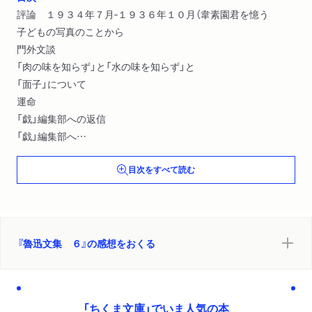
評論 １９３４年７月‐１９３６年１０月（韋素園君を憶う
子どもの写真のことから
門外文談
「肉の味を知らず」と「水の味を知らず」と
「面子」について
運命
「戯」編集部への返信
「戯」編集部へ
中国文壇の亡霊
目次をすべて読む
病後雑談
病後雑談の余
『集外集』序言
阿金
俗人は風雅の士を避けるべし
『魯迅文集 ６』の感想をおくる
『生ける支那の姿』序
諷刺について
「文人は軽蔑し合う」 ほか）
「ちくま文庫」でいま人気の本