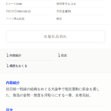
Cコード
整理番号
ろ
0198
-2-6
文庫判
刊行日
判型
1991/08/22
頁
ページ数
解説
432
出版社品切れ
内容紹介
目次
感想をおくる
内容紹介
抗日統一戦線の組織をめぐる大論争で抵抗運動に筋金を通し
た、魯迅の姿勢・態度を浮彫りにする一冊。全巻完結。
目次