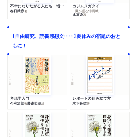
不幸になりたがる人たち 増補新版
カジムヌガタイ
春日武彦
─風が語る沖縄戦
著
比嘉慂
著
【自由研究、読書感想文……】夏休みの宿題のおと
もに！
ちくま文庫
ちくま学芸文庫
考現学入門
レポートの組み立て方
今和次郎
藤森照信
木下是雄
著
編
著
ちくま文庫
ちくま文庫