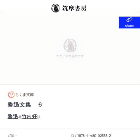
share
share
ちくま文庫
魯迅文集 ６
魯迅
竹内好
著
訳
定価
ISBN
--
978-4-480-02556-2