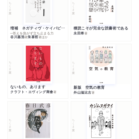
ちくま文庫
ちくま文庫
増補 ネガティヴ・ケイパビリティで生きる
積読こそが完全な読書術である
─答えを急がず立ち止まる力
永田希
著
谷川嘉浩
朱喜哲
著
著
ほか
ちくま文庫
ちくま文庫
ないもの、あります
新版 空気の教育
クラフト・エヴィング商會
著
外山滋比古
著
ちくま文庫
ちくま文庫