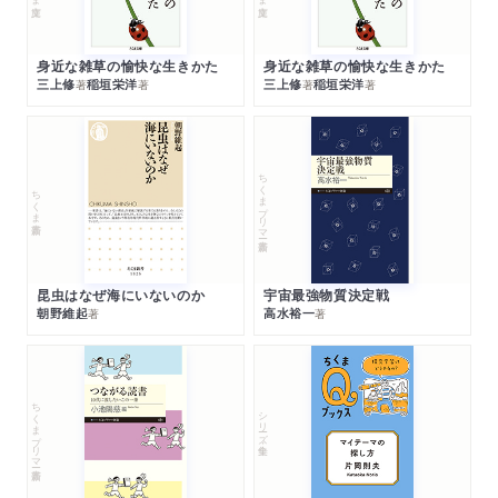
身近な雑草の愉快な生きかた
身近な雑草の愉快な生きかた
三上修
稲垣栄洋
三上修
稲垣栄洋
著
著
著
著
ちくまプリマー新書
ちくま新書
昆虫はなぜ海にいないのか
宇宙最強物質決定戦
朝野維起
高水裕一
著
著
ちくまプリマー新書
シリーズ・全集