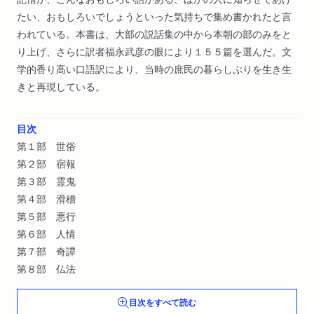
たい、おもしろいでしょうといった気持ちで集め書かれたと言
われている。本書は、大部の説話集の中から本朝の部のみをと
り上げ、さらに訳者福永武彦の眼により１５５篇を選んだ。文
学的香り高い口語訳により、当時の庶民の暮らしぶりを生き生
きと再現している。
目次
第１部 世俗
第２部 宿報
第３部 霊鬼
第４部 滑稽
第５部 悪行
第６部 人情
第７部 奇譚
第８部 仏法
目次をすべて読む