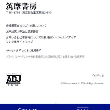
〒111-8755
東京都台東区蔵前2-5-3
会社概要
会社ロゴ・銘板について
太宰治賞
太宰治と筑摩書房
お問い合わせ
著作権について
出版目録
ソーシャルメディア
リンク集
サイトマップ
webちくま
ちくまの教科書
プライバシーポリシー
教科書採択の公正確保に関する基本方針
免責事項
PageTop
© Chikumashobo Ltd.
2024
All Rights Reserved.