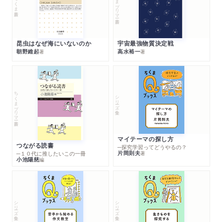
ちくまプリマー新書
ちくま新書
昆虫はなぜ海にいないのか
宇宙最強物質決定戦
朝野維起
高水裕一
著
著
ちくまプリマー新書
シリーズ・全集
マイテーマの探し方
つながる読書
─探究学習ってどうやるの？
片岡則夫
著
─１０代に推したいこの一冊
小池陽慈
編
シリーズ・全集
シリーズ・全集