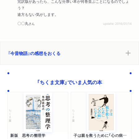
完訳版があったら、こんな分厚い本が何巻並ぶことになるのでしょ
う？
途方もない気がします。
〇〇丸
さん
update: 2016/01/14
『今昔物語』の感想をおくる
「ちくま文庫」でいま人気の本
ちくま文庫
ちくま文庫
新版 思考の整理学
子は親を救うために「心の病」になる