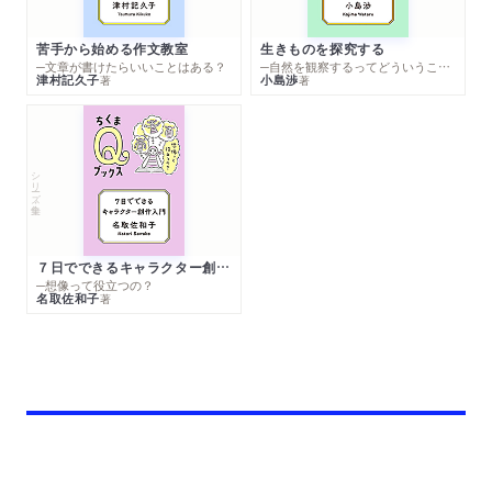
苦手から始める作文教室
生きものを探究する
─文章が書けたらいいことはある？
─自然を観察するってどういうこと？
津村記久子
小島渉
著
著
シリーズ・全集
７日でできるキャラクター創作入門
─想像って役立つの？
名取佐和子
著