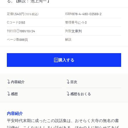
る。 【解説： 池上洵一 】
円
定価
ISBN
1,540
（10％税込）
978-4-480-02569-2
Cコード
整理番号
に
0193
-1-3
文庫判
刊行日
判型
1991/10/24
頁
ページ数
解説
688
購入する
内容紹介
目次
感想
感想をおくる
内容紹介
平安時代末期に成ったこの説話集は、おそらく大寺の無名の書
記僧が、こんなおもしろい話がある、ほかの人に知らせてあげ