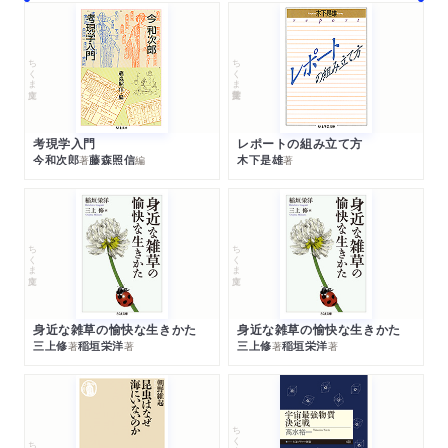
ちくま文庫
ちくま学芸文庫
考現学入門
レポートの組み立て方
今和次郎
藤森照信
木下是雄
著
編
著
ちくま文庫
ちくま文庫
身近な雑草の愉快な生きかた
身近な雑草の愉快な生きかた
三上修
稲垣栄洋
三上修
稲垣栄洋
著
著
著
著