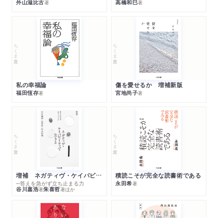
外山滋比古
高橋和巳
著
著
ちくま文庫
ちくま文庫
私の幸福論
傷を愛せるか 増補新版
福田恆存
宮地尚子
著
著
ちくま文庫
ちくま文庫
増補 ネガティヴ・ケイパビリティで生きる
積読こそが完全な読書術である
─答えを急がず立ち止まる力
永田希
著
谷川嘉浩
朱喜哲
著
著
ほか