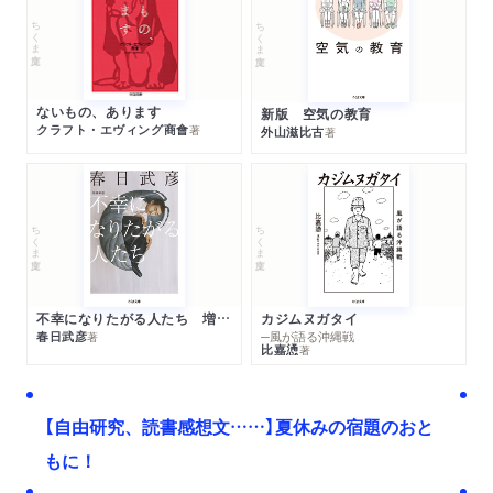
ちくま文庫
ちくま文庫
ないもの、あります
新版 空気の教育
クラフト・エヴィング商會
著
外山滋比古
著
ちくま文庫
ちくま文庫
不幸になりたがる人たち 増補新版
カジムヌガタイ
春日武彦
─風が語る沖縄戦
著
比嘉慂
著
【自由研究、読書感想文……】夏休みの宿題のおと
もに！