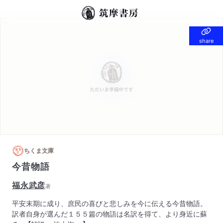
share
share
ちくま文庫
今昔物語
福永武彦
著
平安末期に成り、庶民の喜びと悲しみを今に伝える今昔物語。
訳者自身が選んだ１５５篇の物語は名訳を得て、より身近に蘇