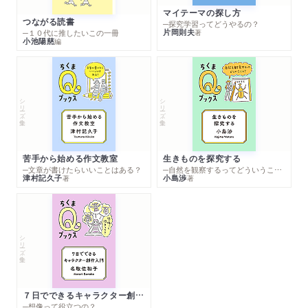
マイテーマの探し方
つながる読書
─探究学習ってどうやるの？
片岡則夫
著
─１０代に推したいこの一冊
小池陽慈
編
シリーズ・全集
シリーズ・全集
苦手から始める作文教室
生きものを探究する
─文章が書けたらいいことはある？
─自然を観察するってどういうこと？
津村記久子
小島渉
著
著
シリーズ・全集
７日でできるキャラクター創作入門
─想像って役立つの？