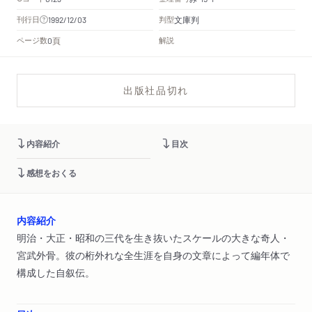
文庫判
刊行日
判型
1992/12/03
頁
ページ数
解説
0
出版社品切れ
内容紹介
目次
感想をおくる
内容紹介
明治・大正・昭和の三代を生き抜いたスケールの大きな奇人・
宮武外骨。彼の桁外れな全生涯を自身の文章によって編年体で
構成した自叙伝。