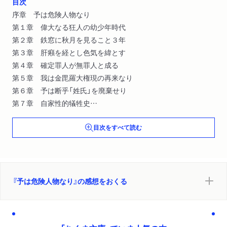
目次
序章 予は危険人物なり
第１章 偉大なる狂人の幼少年時代
第２章 鉄窓に秋月を見ること３年
第３章 肝癪を経とし色気を緯とす
第４章 確定罪人が無罪人と成る
第５章 我は金毘羅大権現の再来なり
第６章 予は断乎「姓氏」を廃棄せり
第７章 自家性的犠牲史
第８章 天下無類明治文庫の要人
目次をすべて読む
終章 予戯れに「半米人」と称す
『予は危険人物なり』の感想をおくる