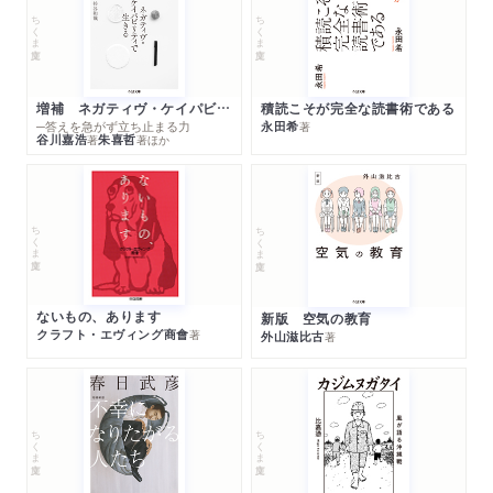
ちくま文庫
ちくま文庫
増補 ネガティヴ・ケイパビリティで生きる
積読こそが完全な読書術である
─答えを急がず立ち止まる力
永田希
著
谷川嘉浩
朱喜哲
著
著
ほか
ちくま文庫
ちくま文庫
ないもの、あります
新版 空気の教育
クラフト・エヴィング商會
著
外山滋比古
著
ちくま文庫
ちくま文庫