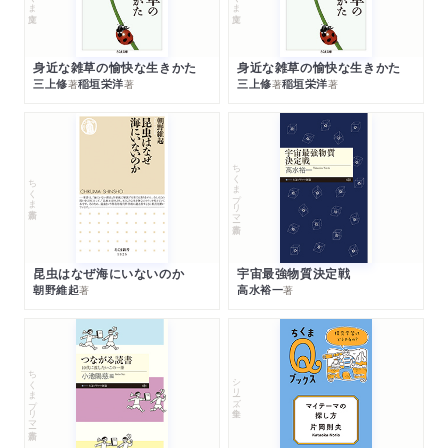
身近な雑草の愉快な生きかた
身近な雑草の愉快な生きかた
三上修
稲垣栄洋
三上修
稲垣栄洋
著
著
著
著
ちくまプリマー新書
ちくま新書
昆虫はなぜ海にいないのか
宇宙最強物質決定戦
朝野維起
高水裕一
著
著
ちくまプリマー新書
シリーズ・全集