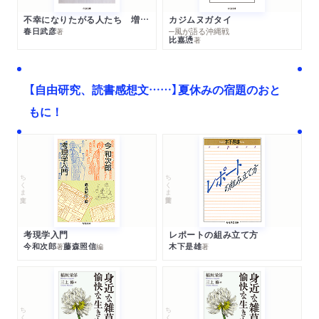
不幸になりたがる人たち 増補新版
カジムヌガタイ
春日武彦
─風が語る沖縄戦
著
比嘉慂
著
【自由研究、読書感想文……】夏休みの宿題のおと
もに！
ちくま文庫
ちくま学芸文庫
考現学入門
レポートの組み立て方
今和次郎
藤森照信
木下是雄
著
編
著
ちくま文庫
ちくま文庫