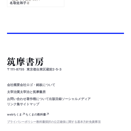
名取佐和子
著
〒111-8755
東京都台東区蔵前2-5-3
会社概要
会社ロゴ・銘板について
太宰治賞
太宰治と筑摩書房
お問い合わせ
著作権について
出版目録
ソーシャルメディア
リンク集
サイトマップ
webちくま
ちくまの教科書
プライバシーポリシー
教科書採択の公正確保に関する基本方針
免責事項