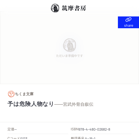
share
share
ちくま文庫
予は危険人物なり
——宮武外骨自叙伝
定価
ISBN
--
978-4-480-02682-8
Cコード
整理番号
み
0123
-15-1