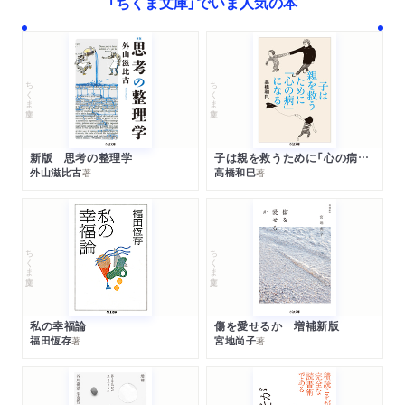
「ちくま文庫」でいま人気の本
ちくま文庫
ちくま文庫
新版 思考の整理学
子は親を救うために「心の病」になる
外山滋比古
高橋和巳
著
著
ちくま文庫
ちくま文庫
私の幸福論
傷を愛せるか 増補新版
福田恆存
宮地尚子
著
著