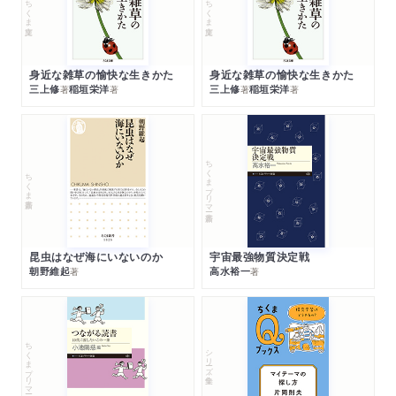
ちくま文庫
ちくま文庫
身近な雑草の愉快な生きかた
身近な雑草の愉快な生きかた
三上修
稲垣栄洋
三上修
稲垣栄洋
著
著
著
著
ちくまプリマー新書
ちくま新書
昆虫はなぜ海にいないのか
宇宙最強物質決定戦
朝野維起
高水裕一
著
著
ちくまプリマー新書
シリーズ・全集