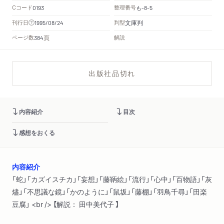
Cコード
整理番号
も
0193
-8-5
文庫判
刊行日
判型
1995/08/24
頁
ページ数
解説
384
出版社品切れ
内容紹介
目次
感想をおくる
内容紹介
「蛇」「カズイスチカ」「妄想」「藤鞆絵」「流行」「心中」「百物語」「灰
燼」「不思議な鏡」「かのように」「鼠坂」「藤棚」「羽鳥千尋」「田楽
豆腐」 <br /> 【解説： 田中美代子 】