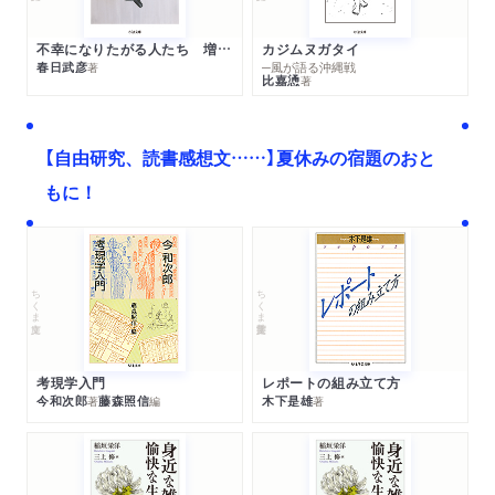
不幸になりたがる人たち 増補新版
カジムヌガタイ
春日武彦
─風が語る沖縄戦
著
比嘉慂
著
【自由研究、読書感想文……】夏休みの宿題のおと
もに！
ちくま文庫
ちくま学芸文庫
考現学入門
レポートの組み立て方
今和次郎
藤森照信
木下是雄
著
編
著