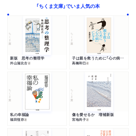
「ちくま文庫」でいま人気の本
ちくま文庫
ちくま文庫
新版 思考の整理学
子は親を救うために「心の病」になる
外山滋比古
高橋和巳
著
著
ちくま文庫
ちくま文庫
私の幸福論
傷を愛せるか 増補新版
福田恆存
宮地尚子
著
著