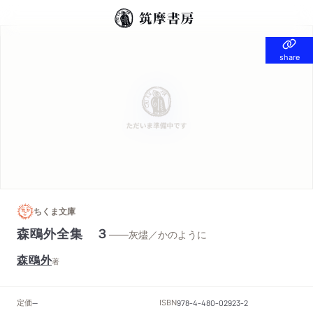
share
share
ちくま文庫
森鴎外全集 ３
——灰燼／かのように
森鴎外
著
定価
ISBN
--
978-4-480-02923-2