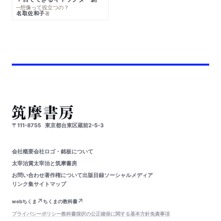
─想像って役立つの？
名取佐和子
著
〒111-8755
東京都台東区蔵前2-5-3
会社概要
会社ロゴ・銘板について
太宰治賞
太宰治と筑摩書房
お問い合わせ
著作権について
出版目録
ソーシャルメディア
リンク集
サイトマップ
webちくま
ちくまの教科書
プライバシーポリシー
教科書採択の公正確保に関する基本方針
免責事項