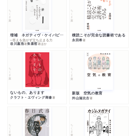
ちくま文庫
ちくま文庫
増補 ネガティヴ・ケイパビリティで生きる
積読こそが完全な読書術である
─答えを急がず立ち止まる力
永田希
著
谷川嘉浩
朱喜哲
著
著
ほか
ちくま文庫
ちくま文庫
ないもの、あります
新版 空気の教育
クラフト・エヴィング商會
著
外山滋比古
著
ちくま文庫
ちくま文庫