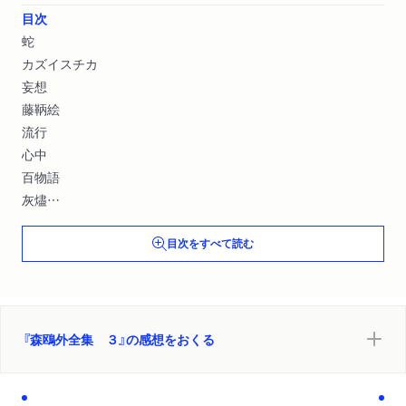
目次
蛇
カズイスチカ
妄想
藤鞆絵
流行
心中
百物語
灰燼
不思議な鏡
目次をすべて読む
かのように
鼠坂
吃逆
藤棚
羽鳥千尋
『森鴎外全集 ３』の感想をおくる
田楽
豆腐