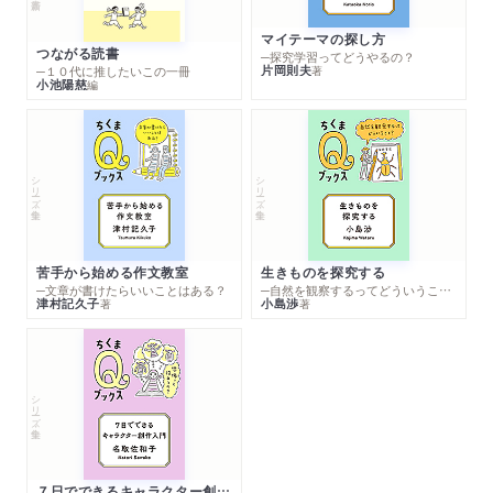
マイテーマの探し方
つながる読書
─探究学習ってどうやるの？
片岡則夫
著
─１０代に推したいこの一冊
小池陽慈
編
シリーズ・全集
シリーズ・全集
苦手から始める作文教室
生きものを探究する
─文章が書けたらいいことはある？
─自然を観察するってどういうこと？
津村記久子
小島渉
著
著
シリーズ・全集
７日でできるキャラクター創作入門