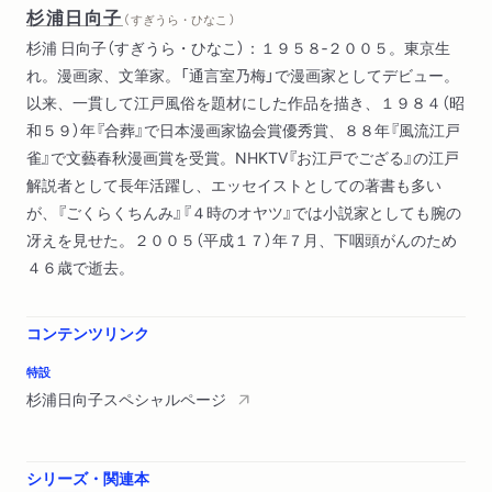
杉浦日向子
（ すぎうら・ひなこ ）
杉浦 日向子（すぎうら・ひなこ）：１９５８‐２００５。東京生
れ。漫画家、文筆家。「通言室乃梅」で漫画家としてデビュー。
以来、一貫して江戸風俗を題材にした作品を描き、１９８４（昭
和５９）年『合葬』で日本漫画家協会賞優秀賞、８８年『風流江戸
雀』で文藝春秋漫画賞を受賞。NHKTV『お江戸でござる』の江戸
解説者として長年活躍し、エッセイストとしての著書も多い
が、『ごくらくちんみ』『４時のオヤツ』では小説家としても腕の
冴えを見せた。２００５（平成１７）年７月、下咽頭がんのため
４６歳で逝去。
コンテンツリンク
特設
杉浦日向子スペシャルページ
シリーズ・関連本