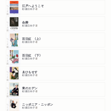
ちくま文庫
江戸へようこそ
杉浦日向子
著
ちくま文庫
合葬
杉浦日向子
著
ちくま文庫
百日紅 （上）
杉浦日向子
著
ちくま文庫
百日紅 （下）
杉浦日向子
著
ちくま文庫
ゑひもせす
杉浦日向子
著
ちくま文庫
東のエデン
杉浦日向子
著
ちくま文庫
ニッポニア・ニッポン
杉浦日向子
著