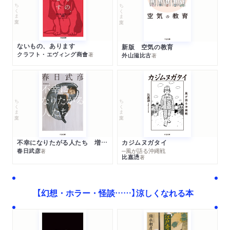
ちくま文庫
ちくま文庫
ないもの、あります
新版 空気の教育
クラフト・エヴィング商會
著
外山滋比古
著
ちくま文庫
ちくま文庫
不幸になりたがる人たち 増補新版
カジムヌガタイ
春日武彦
─風が語る沖縄戦
著
比嘉慂
著
【幻想・ホラー・怪談……】涼しくなれる本