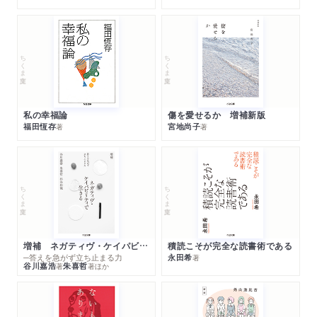
ちくま文庫
ちくま文庫
私の幸福論
傷を愛せるか 増補新版
福田恆存
宮地尚子
著
著
ちくま文庫
ちくま文庫
増補 ネガティヴ・ケイパビリティで生きる
積読こそが完全な読書術である
─答えを急がず立ち止まる力
永田希
著
谷川嘉浩
朱喜哲
著
著
ほか