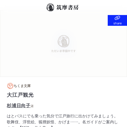
share
share
ちくま文庫
大江戸観光
杉浦日向子
著
はとバスにでも乗った気分で江戸旅行に出かけてみましょう。
歌舞伎、浮世絵、狐狸妖怪、かげま……。名ガイドがご案内し