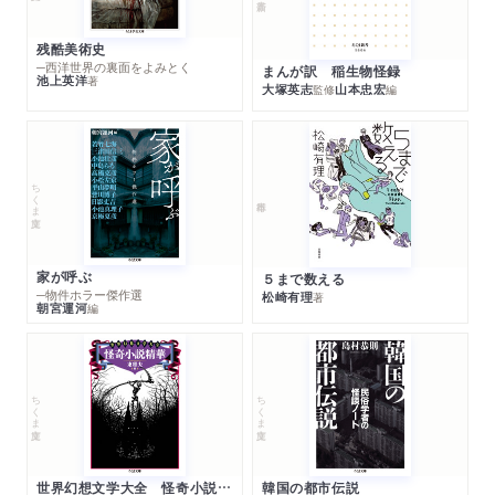
残酷美術史
─西洋世界の裏面をよみとく
まんが訳 稲生物怪録
池上英洋
著
大塚英志
山本忠宏
監修
編
ちくま文庫
家が呼ぶ
５まで数える
─物件ホラー傑作選
松崎有理
著
朝宮運河
編
ちくま文庫
ちくま文庫
世界幻想文学大全 怪奇小説精華
韓国の都市伝説