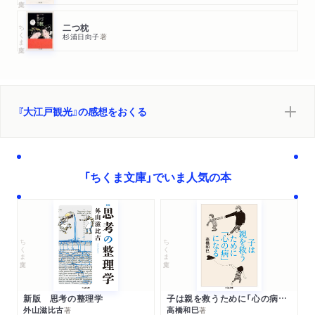
ちくま文庫
二つ枕
杉浦日向子
著
『大江戸観光』の感想をおくる
「ちくま文庫」でいま人気の本
ちくま文庫
ちくま文庫
新版 思考の整理学
子は親を救うために「心の病」になる
外山滋比古
高橋和巳
著
著