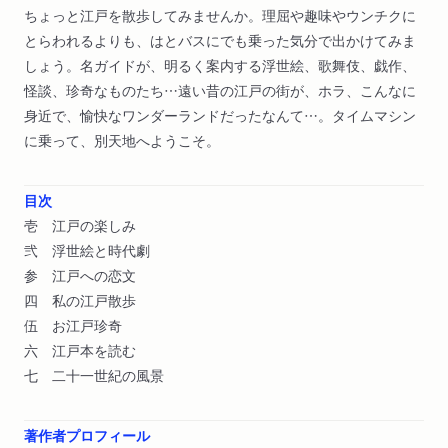
ちょっと江戸を散歩してみませんか。理屈や趣味やウンチクに
とらわれるよりも、はとバスにでも乗った気分で出かけてみま
しょう。名ガイドが、明るく案内する浮世絵、歌舞伎、戯作、
怪談、珍奇なものたち…遠い昔の江戸の街が、ホラ、こんなに
身近で、愉快なワンダーランドだったなんて…。タイムマシン
に乗って、別天地へようこそ。
目次
壱 江戸の楽しみ
弐 浮世絵と時代劇
参 江戸への恋文
四 私の江戸散歩
伍 お江戸珍奇
六 江戸本を読む
七 二十一世紀の風景
著作者プロフィール