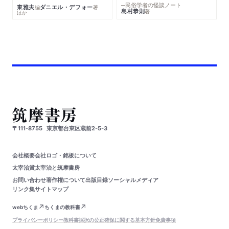
─民俗学者の怪談ノート
東雅夫
ダニエル・デフォー
編
著
島村恭則
著
ほか
〒111-8755
東京都台東区蔵前2-5-3
会社概要
会社ロゴ・銘板について
太宰治賞
太宰治と筑摩書房
お問い合わせ
著作権について
出版目録
ソーシャルメディア
リンク集
サイトマップ
webちくま
ちくまの教科書
プライバシーポリシー
教科書採択の公正確保に関する基本方針
免責事項