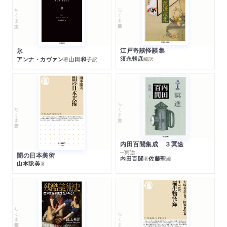
ちくま学芸文庫
ちくま文庫
江戸奇談怪談集
氷
須永朝彦
アンナ・カヴァン
山田和子
編訳
著
訳
ちくま文庫
ちくま新書
内田百閒集成 ３冥途
─冥途
闇の日本美術
内田百閒
佐藤聖
著
編
山本聡美
著
ちくま学芸文庫
ちくま新書