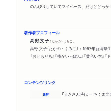
のんびりしていてマイペース、だけどどっか
著作者プロフィール
高野文子
（ たかの・ふみこ ）
高野 文子（たかの・ふみこ）：1957年新潟
『おともだち』『棒がいっぽん』『黄色い本』『
コンテンツリンク
「るきさん時代 ー ちくま文
書評