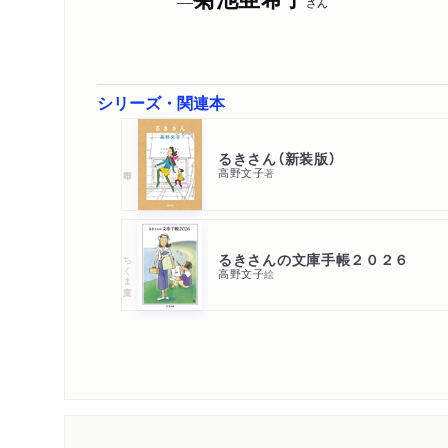
──
さん
シリーズ・関連本
るきさん（新装版）
高野文子
著
るきさんの文庫手帳２０２６
ちくま文庫
高野文子
絵