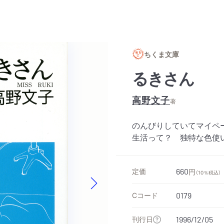
ちくま文庫
るきさん
高野文子
著
のんびりしていてマイペ
生活って？ 独特な色使
定価
660
円
（10％税込）
Next slide
Cコード
0179
刊行日
1996/12/05