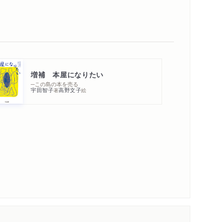
増補 本屋になりたい
─この島の本を売る
宇田智子
高野文子
著
絵