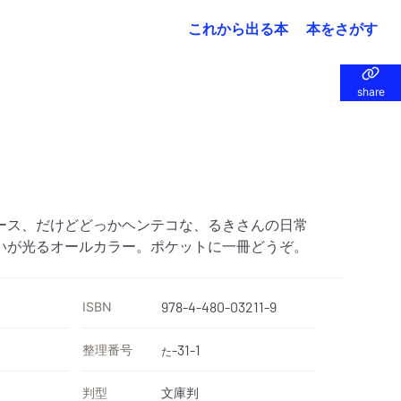
これから出る本
本をさがす
share
share
ース、だけどどっかヘンテコな、るきさんの日常
いが光るオールカラー。ポケットに一冊どうぞ。
ISBN
978-4-480-03211-9
整理番号
-31-1
た
判型
文庫判