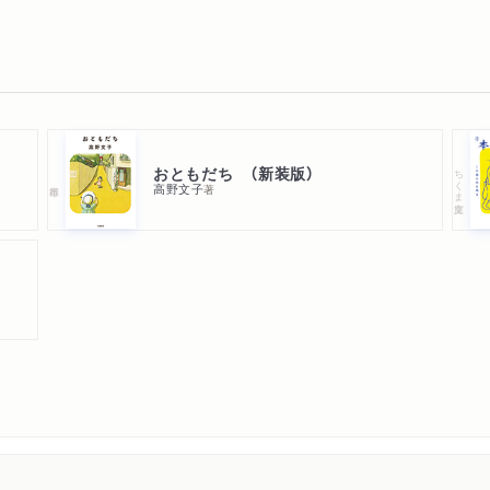
おともだち （新装版）
ちくま文庫
高野文子
著