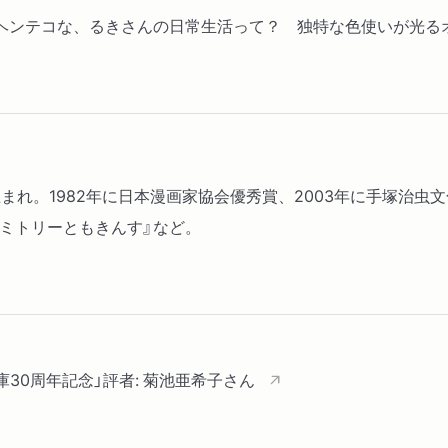
ヘンテコな、るきさんの日常生活って？ 独特な色使いが光る
県生まれ。1982年に日本漫画家協会優秀賞、2003年に手塚治
ドミトリーともきんす』など。
庫30周年記念」評者: 菊池亜希子さん