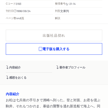
Cコード
整理番号
な
0193
-21-14
文庫判
刊行日
判型
1996/06/24
頁
ページ数
解説
448
出版社品切れ
電子版を購入する
内容紹介
著作者プロフィール
感想をおくる
内容紹介
お松は七兵衛の手引きで洲崎へ到った。登と対面、お君を偲ぶ
駒井。それもつかのま、暴徒の襲撃を逃れ新造船で海上へ。同