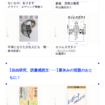
ないもの、あります
新版 空気の教育
クラフト・エヴィング商會
著
外山滋比古
著
ちくま文庫
ちくま文庫
不幸になりたがる人たち 増補新版
カジムヌガタイ
春日武彦
─風が語る沖縄戦
著
比嘉慂
著
【自由研究、読書感想文……】夏休みの宿題のおと
もに！
ちくま文庫
ちくま学芸文庫