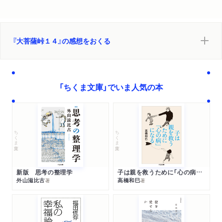
『大菩薩峠１４』の感想をおくる
「ちくま文庫」でいま人気の本
ちくま文庫
ちくま文庫
新版 思考の整理学
子は親を救うために「心の病」になる
外山滋比古
高橋和巳
著
著