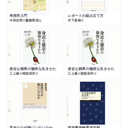
考現学入門
レポートの組み立て方
今和次郎
藤森照信
木下是雄
著
編
著
ちくま文庫
ちくま文庫
身近な雑草の愉快な生きかた
身近な雑草の愉快な生きかた
三上修
稲垣栄洋
三上修
稲垣栄洋
著
著
著
著
ちくまプリマー新書
ちくま新書
昆虫はなぜ海にいないのか
宇宙最強物質決定戦