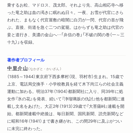
乗するお松、マドロス、茂太郎。それより先、高山相応寺へ移
った竜之助は血の渇きに眠れぬ日々。一夜、お雪が代官にさら
われた、まもなく代官屋敷の暗闇に白刃が一閃、代官の首が飛
ぶ。直後、街道を急ぐ二つの駕籠。はからずも竜之助は代官の
妾と道行き、美濃の金山へ…「弁信の巻」「不破の関の巻（一～三
十九）」を収録。
著作者プロフィール
中里介山
（ なかざと・かいざん ）
（1885～1944）東京府下西多摩村（現、羽村市）生まれ。15歳で
上京、電話局交換手・小学校教員を経て木下尚江らの社会主義
運動に加わる。明治37年（1904）都新聞社に入り、同39年に処
女作『氷の花』を発表、続いて『浄瑠璃坂の仇討』他を都新聞に連
載し文名をあげた。大正2年（1913）29歳で『大菩薩峠』連載を開
始。都新聞連載中絶後は、毎日新聞、国民新聞、読売新聞など
に昭和16年（1941）まで書き継がれ、この間29年に及ぶがつい
に未完に終わった。