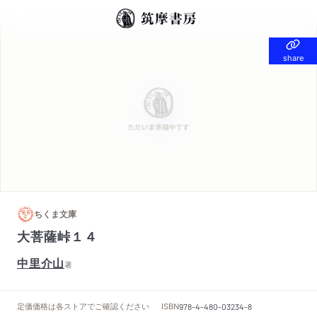
share
share
ちくま文庫
大菩薩峠１４
中里介山
著
定価
価格は各ストアでご確認ください
ISBN
978-4-480-03234-8