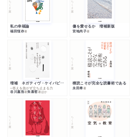
ちくま文庫
ちくま文庫
私の幸福論
傷を愛せるか 増補新版
福田恆存
宮地尚子
著
著
ちくま文庫
ちくま文庫
増補 ネガティヴ・ケイパビリティで生きる
積読こそが完全な読書術である
─答えを急がず立ち止まる力
永田希
著
谷川嘉浩
朱喜哲
著
著
ほか
ちくま文庫
ちくま文庫