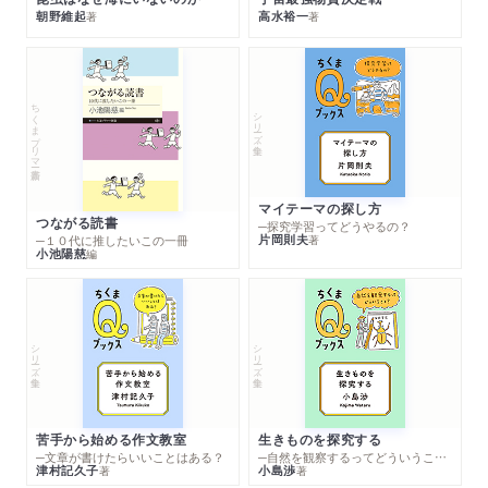
朝野維起
高水裕一
著
著
ちくまプリマー新書
シリーズ・全集
マイテーマの探し方
つながる読書
─探究学習ってどうやるの？
片岡則夫
著
─１０代に推したいこの一冊
小池陽慈
編
シリーズ・全集
シリーズ・全集
苦手から始める作文教室
生きものを探究する
─文章が書けたらいいことはある？
─自然を観察するってどういうこと？
津村記久子
小島渉
著
著