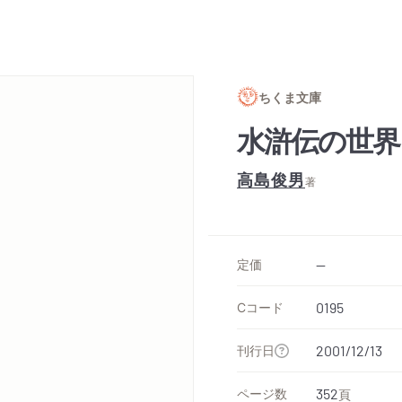
ちくま文庫
水滸伝の世界
高島俊男
著
定価
--
Cコード
0195
刊行日
2001/12/13
ページ数
352
頁