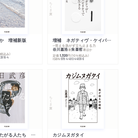
ちくま文庫
か 増補新版
増補 ネガティヴ・ケイパビリティで生きる
─答えを急がず立ち止まる力
谷川嘉浩
朱喜哲
著
著
ほか
％税込み）
定価:
円
（10％税込み）
1,320
43816-4
ISBN:
978-4-480-44109-6
ちくま文庫
不幸になりたがる人たち 増補新版
カジムヌガタイ