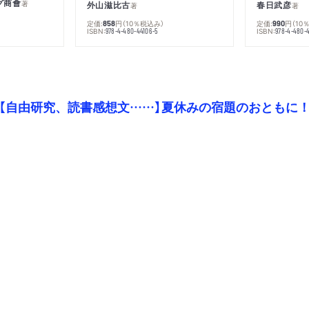
グ商會
著
外山滋比古
春日武彦
著
著
定価:
円
（10％税込み）
定価:
円
（10
858
990
ISBN:
ISBN:
978-4-480-44106-5
978-4-480-
【自由研究、読書感想文……】夏休みの宿題のおともに