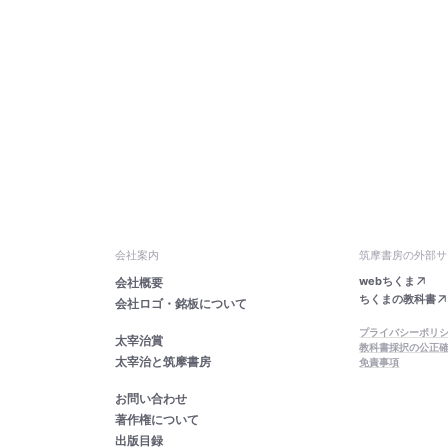
会社案内
筑摩書房の外部サ
webちくま
会社概要
ちくまの教科書
会社ロゴ・銘板について
プライバシーポリ
太宰治賞
教科書採択の公正
太宰治と筑摩書房
免責事項
お問い合わせ
著作権について
出版目録