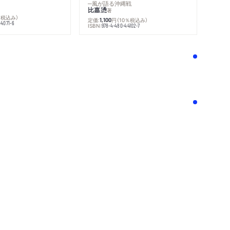
─風が語る沖縄戦
比嘉慂
著
％税込み）
定価:
円
（10％税込み）
1,100
44071-6
ISBN:
978-4-480-44102-7
！