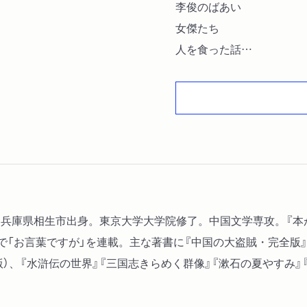
李俊のばあい
女傑たち
人を食った話
武松の十回
講釈から芝居まで
誰が水滸伝を書いたのか？
遼国征討
一番いいテキスト
「天都外臣」とは誰ぞや？
水滸伝をチョン切った男
中国で出ている水滸伝いろ
れ、兵庫県相生市出身。東京大学大学院修了。中国文学専攻。『本
豪傑たちのアダ名
で「お言葉ですが」を連載。主な著書に『中国の大盗賊・完全版』
）、『水滸伝の世界』『三国志きらめく群像』『漱石の夏やすみ』