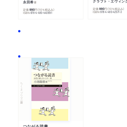
クラフト・エヴィン
永田希
著
定価:
円
（10％税込み）
990
定価:
円
（10％税込み）
990
ISBN:
978-4-480-42571-3
ISBN:
978-4-480-44089-1
ちくまプリマー新書
つながる読書