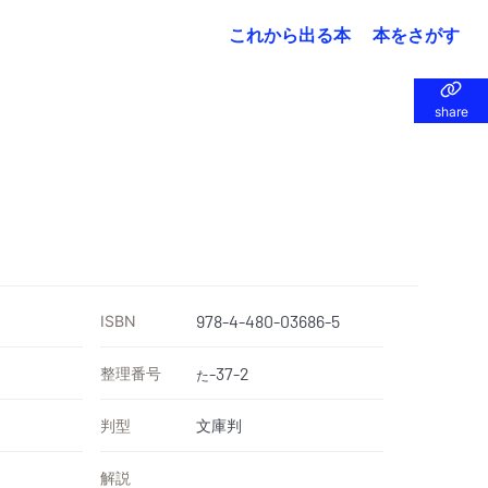
これから出る本
本をさがす
share
share
ISBN
978-4-480-03686-5
整理番号
-37-2
た
判型
文庫判
解説