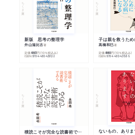
ちくま文庫
ちくま文庫
新版 思考の整理学
外山滋比古
高橋和巳
著
著
定価:
円
（10％税込み）
定価:
円
（10％税込み）
693
880
ISBN:
ISBN:
978-4-480-43912-3
978-4-480-43158-5
ちくま文庫
ちくま文庫
ないもの、ありま
積読こそが完全な読書術である