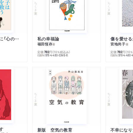
ちくま文庫
ちくま文庫
子は親を救うために「心の病」になる
私の幸福論
傷を愛せる
福田恆存
宮地尚子
著
著
定価:
円
（10％税込み）
定価:
円
（10
792
792
ISBN:
ISBN:
978-4-480-03416-8
978-4-480-
ちくま文庫
ちくま文庫
す
新版 空気の教育