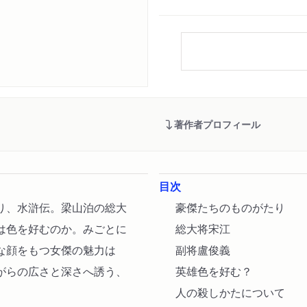
著作者プロフィール
目次
り、水滸伝。梁山泊の総大
豪傑たちのものがたり
は色を好むのか。みごとに
総大将宋江
な顔をもつ女傑の魅力は
副将盧俊義
がらの広さと深さへ誘う、
英雄色を好む？
人の殺しかたについて