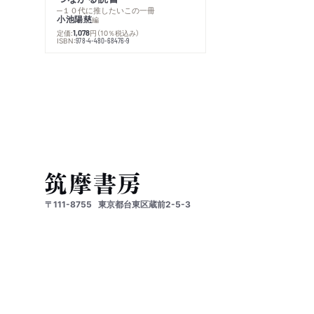
─１０代に推したいこの一冊
小池陽慈
編
定価:
円
（10％税込み）
1,078
ISBN:
978-4-480-68476-9
〒111-8755
東京都台東区蔵前2-5-3