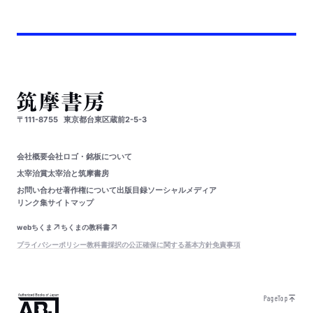
〒111-8755
東京都台東区蔵前2-5-3
会社概要
会社ロゴ・銘板について
太宰治賞
太宰治と筑摩書房
お問い合わせ
著作権について
出版目録
ソーシャルメディア
リンク集
サイトマップ
webちくま
ちくまの教科書
プライバシーポリシー
教科書採択の公正確保に関する基本方針
免責事項
PageTop