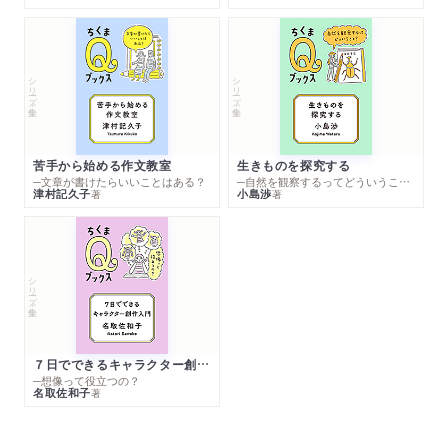
シリーズ・全集
シリーズ・全集
苦手から始める作文教室
生きものを探究する
─文章が書けたらいいことはある？
─自然を観察するってどういうこと？
津村記久子
小島渉
著
著
シリーズ・全集
７日でできるキャラクター創作入門
─想像って役立つの？
名取佐和子
著