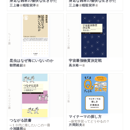
身近な雑草の愉快な生きかた
身近な雑草の愉快な生きかた
三上修
稲垣栄洋
三上修
稲垣栄洋
著
著
著
著
ちくまプリマー新書
ちくま新書
昆虫はなぜ海にいないのか
宇宙最強物質決定戦
朝野維起
高水裕一
著
著
ちくまプリマー新書
シリーズ・全集
マイテーマの探し方
つながる読書
─探究学習ってどうやるの？
片岡則夫
著
─１０代に推したいこの一冊
小池陽慈
編