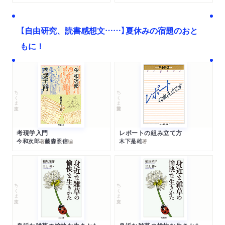
【自由研究、読書感想文……】夏休みの宿題のおと
もに！
ちくま文庫
ちくま学芸文庫
考現学入門
レポートの組み立て方
今和次郎
藤森照信
木下是雄
著
編
著
ちくま文庫
ちくま文庫