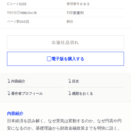
Cコード
整理番号
0233
０６５
新書判
刊行日
判型
1996/04/18
頁
ページ数
解説
240
出版社品切れ
電子版を購入する
内容紹介
目次
著作者プロフィール
感想をおくる
内容紹介
日本経済を読み解く。なぜ景気は変動するのか。なぜ円高や円
安になるのか。基礎理論から財政金融政策までを明快に説く。