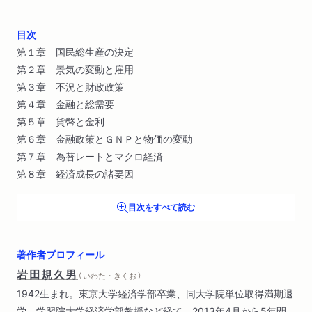
目次
第１章 国民総生産の決定
第２章 景気の変動と雇用
第３章 不況と財政政策
第４章 金融と総需要
第５章 貨幣と金利
第６章 金融政策とＧＮＰと物価の変動
第７章 為替レートとマクロ経済
第８章 経済成長の諸要因
目次をすべて読む
著作者プロフィール
岩田規久男
（ いわた・きくお ）
1942生まれ。東京大学経済学部卒業、同大学院単位取得満期退
学。学習院大学経済学部教授など経て、2013年4月から5年間