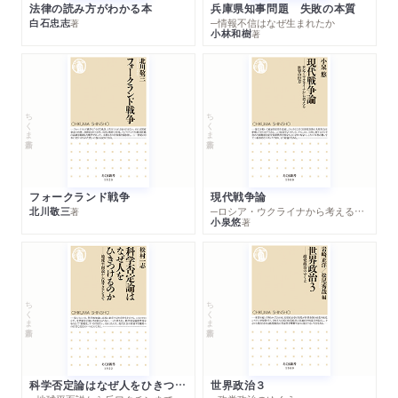
法律の読み方がわかる本
兵庫県知事問題 失敗の本質
白石忠志
─情報不信はなぜ生まれたか
著
小林和樹
著
ちくま新書
ちくま新書
フォークランド戦争
現代戦争論
北川敬三
─ロシア・ウクライナから考える世界の行方
著
小泉悠
著
ちくま新書
ちくま新書
科学否定論はなぜ人をひきつけるのか
世界政治３