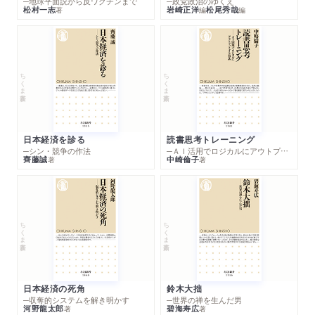
─地球平面説から反ワクチンまで
─政党政治のゆくえ
松村一志
岩崎正洋
松尾秀哉
著
編
編
ちくま新書
ちくま新書
日本経済を診る
読書思考トレーニング
─シン・競争の作法
─ＡＩ活用でロジカルにアウトプットする技法
齊藤誠
中崎倫子
著
著
ちくま新書
ちくま新書
日本経済の死角
鈴木大拙
─収奪的システムを解き明かす
─世界の禅を生んだ男
河野龍太郎
碧海寿広
著
著