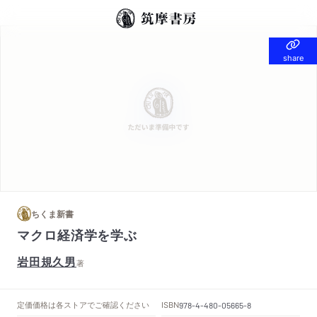
share
share
ちくま新書
マクロ経済学を学ぶ
岩田規久男
著
定価
価格は各ストアでご確認ください
ISBN
978-4-480-05665-8