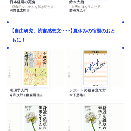
日本経済の死角
鈴木大拙
─収奪的システムを解き明かす
─世界の禅を生んだ男
河野龍太郎
碧海寿広
著
著
【自由研究、読書感想文……】夏休みの宿題のおと
もに！
ちくま文庫
ちくま学芸文庫
考現学入門
レポートの組み立て方
今和次郎
藤森照信
木下是雄
著
編
著
ちくま文庫
ちくま文庫