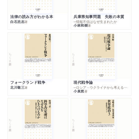
法律の読み方がわかる本
兵庫県知事問題 失敗の本質
白石忠志
─情報不信はなぜ生まれたか
著
小林和樹
著
ちくま新書
ちくま新書
フォークランド戦争
現代戦争論
北川敬三
─ロシア・ウクライナから考える世界の行方
著
小泉悠
著
ちくま新書
ちくま新書