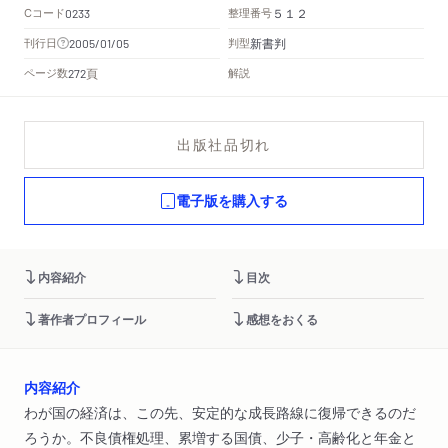
Cコード
整理番号
0233
５１２
新書判
刊行日
判型
2005/01/05
頁
ページ数
解説
272
出版社品切れ
電子版を購入する
内容紹介
目次
著作者プロフィール
感想をおくる
内容紹介
わが国の経済は、この先、安定的な成長路線に復帰できるのだ
ろうか。不良債権処理、累増する国債、少子・高齢化と年金と