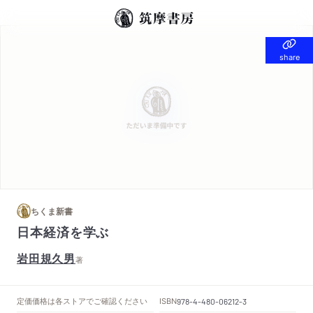
share
share
ちくま新書
日本経済を学ぶ
岩田規久男
著
定価
価格は各ストアでご確認ください
ISBN
978-4-480-06212-3