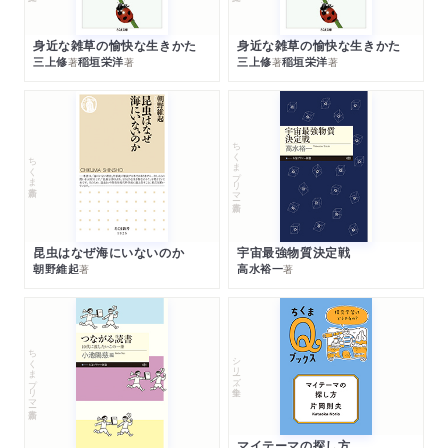
身近な雑草の愉快な生きかた
身近な雑草の愉快な生きかた
三上修
稲垣栄洋
三上修
稲垣栄洋
著
著
著
著
ちくまプリマー新書
ちくま新書
昆虫はなぜ海にいないのか
宇宙最強物質決定戦
朝野維起
高水裕一
著
著
ちくまプリマー新書
シリーズ・全集
マイテーマの探し方