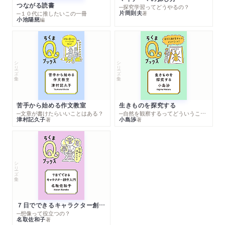
つながる読書
─探究学習ってどうやるの？
片岡則夫
著
─１０代に推したいこの一冊
小池陽慈
編
シリーズ・全集
シリーズ・全集
苦手から始める作文教室
生きものを探究する
─文章が書けたらいいことはある？
─自然を観察するってどういうこと？
津村記久子
小島渉
著
著
シリーズ・全集
７日でできるキャラクター創作入門
─想像って役立つの？
名取佐和子
著