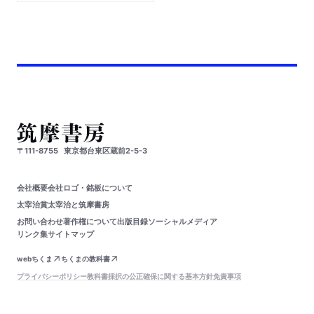
〒111-8755
東京都台東区蔵前2-5-3
会社概要
会社ロゴ・銘板について
太宰治賞
太宰治と筑摩書房
お問い合わせ
著作権について
出版目録
ソーシャルメディア
リンク集
サイトマップ
webちくま
ちくまの教科書
プライバシーポリシー
教科書採択の公正確保に関する基本方針
免責事項