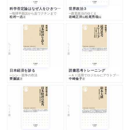
科学否定論はなぜ人をひきつけるのか
世界政治３
─地球平面説から反ワクチンまで
─政党政治のゆくえ
松村一志
岩崎正洋
松尾秀哉
著
編
編
ちくま新書
ちくま新書
日本経済を診る
読書思考トレーニング
─シン・競争の作法
─ＡＩ活用でロジカルにアウトプットする技法
齊藤誠
中崎倫子
著
著
ちくま新書
ちくま新書