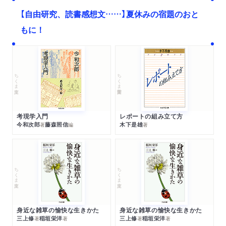
【自由研究、読書感想文……】夏休みの宿題のおと
もに！
ちくま文庫
ちくま学芸文庫
考現学入門
レポートの組み立て方
今和次郎
藤森照信
木下是雄
著
編
著
ちくま文庫
ちくま文庫
身近な雑草の愉快な生きかた
身近な雑草の愉快な生きかた
三上修
稲垣栄洋
三上修
稲垣栄洋
著
著
著
著