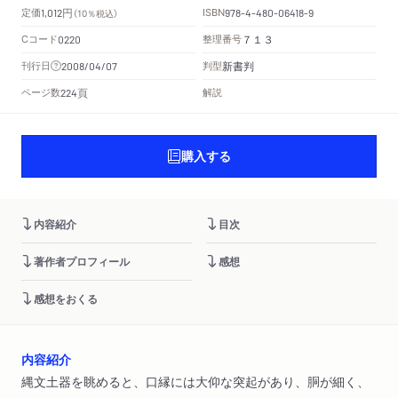
円
定価
ISBN
1,012
（10％税込）
978-4-480-06418-9
Cコード
整理番号
0220
７１３
新書判
刊行日
判型
2008/04/07
頁
ページ数
解説
224
購入する
内容紹介
目次
著作者プロフィール
感想
感想をおくる
内容紹介
縄文土器を眺めると、口縁には大仰な突起があり、胴が細く、