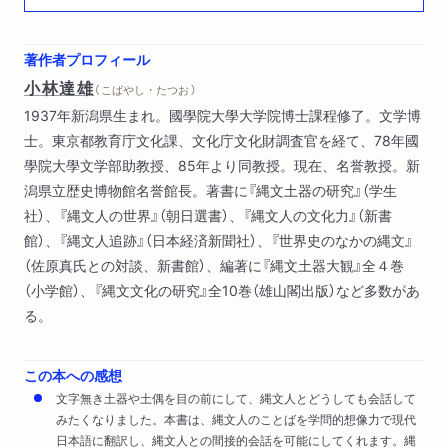
交易
交易の縄文流儀
著作者プロフィール
記念物の造営
小林達雄
（ こばやし・たつお ）
縄文人の右と左
1937年新潟県生まれ。國學院大學大学院博士課程修了。文学博
縄文人、山を仰ぎ、山に登る
士。東京都教育庁文化課、文化庁文化財調査官を経て、78年國
學院大學文学部助教授、85年より同教授。現在、名誉教授。新
潟県立歴史博物館名誉館長。著書に『縄文土器の研究』（学生
社）、『縄文人の世界』（朝日選書）、『縄文人の文化力』（新書
館）、『縄文人追跡』（日本経済新聞社）、『世界史のなかの縄文』
（佐原真氏との対談、新書館）、編著に『縄文土器大観』全４巻
（小学館）、『縄文文化の研究』全10巻（雄山閣出版）など多数があ
る。
この本への感想
文字無き土器や土偶を目の前にして、縄文人とどうしても会話して
みたくなりました。本書は、縄文人のことばを学問的想像力で現代
日本語に翻訳し、縄文人との間接的会話を可能にしてくれます。縄