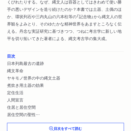
くびれたりする。なぜ、縄文人は容器としてはきわめて使い勝
手の悪いデザインを造り続けたのか？本書では土器、土偶のほ
か、環状列石や三内丸山の六本柱等の「記念物」から縄文人の世
界観をよみとり、そのゆたかな精神世界をあますところなく伝
える。丹念な実証研究に基づきつつ、つねに考古学に新しい地
平を切り拓いてきた著者による、縄文考古学の集大成。
目次
日本列島最古の遺跡
縄文革命
ヤキモノ世界の中の縄文土器
煮炊き用土器の効果
定住生活
人間宣言
住居と居住空間
居住空間の聖性
炉辺の語りから神話へ
目次をすべて読む
縄文人と動物