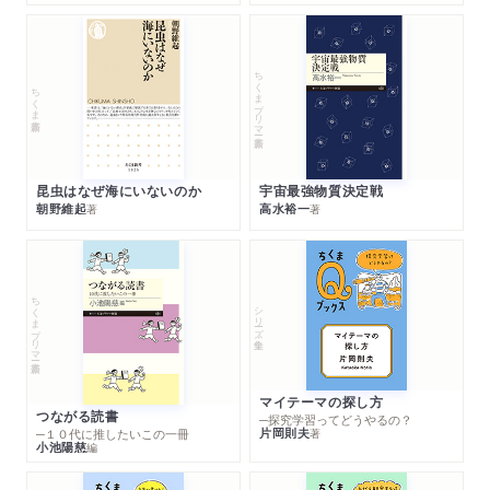
ちくまプリマー新書
ちくま新書
昆虫はなぜ海にいないのか
宇宙最強物質決定戦
朝野維起
高水裕一
著
著
ちくまプリマー新書
シリーズ・全集
マイテーマの探し方
つながる読書
─探究学習ってどうやるの？
片岡則夫
著
─１０代に推したいこの一冊
小池陽慈
編