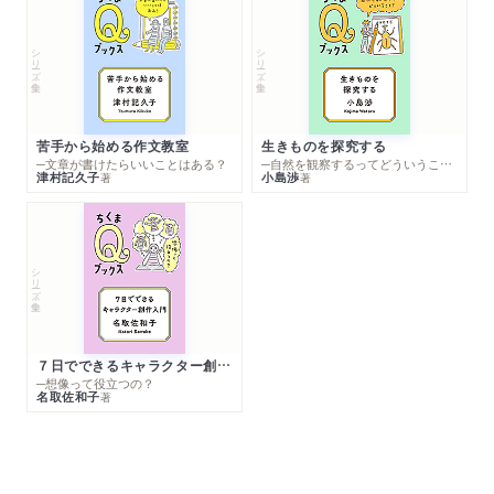
シリーズ・全集
シリーズ・全集
苦手から始める作文教室
生きものを探究する
─文章が書けたらいいことはある？
─自然を観察するってどういうこと？
津村記久子
小島渉
著
著
シリーズ・全集
７日でできるキャラクター創作入門
─想像って役立つの？
名取佐和子
著