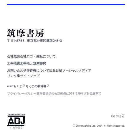
〒111-8755
東京都台東区蔵前2-5-3
会社概要
会社ロゴ・銘板について
太宰治賞
太宰治と筑摩書房
お問い合わせ
著作権について
出版目録
ソーシャルメディア
リンク集
サイトマップ
webちくま
ちくまの教科書
プライバシーポリシー
教科書採択の公正確保に関する基本方針
免責事項
PageTop
© Chikumashobo Ltd.
2024
All Rights Reserved.