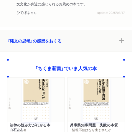
文文化が身近に感じられるお薦めの本です。
ひでぽよ
さん
update: 2025/08/17
『縄文の思考』の感想をおくる
「ちくま新書」でいま人気の本
ちくま新書
ちくま新書
法律の読み方がわかる本
兵庫県知事問題 失敗の本質
白石忠志
─情報不信はなぜ生まれたか
著