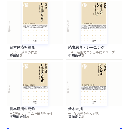
ちくま新書
ちくま新書
日本経済を診る
読書思考トレーニング
─シン・競争の作法
─ＡＩ活用でロジカルにアウトプットする技法
齊藤誠
中崎倫子
著
著
ちくま新書
ちくま新書
日本経済の死角
鈴木大拙
─収奪的システムを解き明かす
─世界の禅を生んだ男
河野龍太郎
碧海寿広
著
著