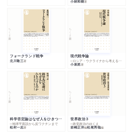
小林和樹
著
ちくま新書
ちくま新書
フォークランド戦争
現代戦争論
北川敬三
─ロシア・ウクライナから考える世界の行方
著
小泉悠
著
ちくま新書
ちくま新書
科学否定論はなぜ人をひきつけるのか
世界政治３
─地球平面説から反ワクチンまで
─政党政治のゆくえ
松村一志
岩崎正洋
松尾秀哉
著
編
編