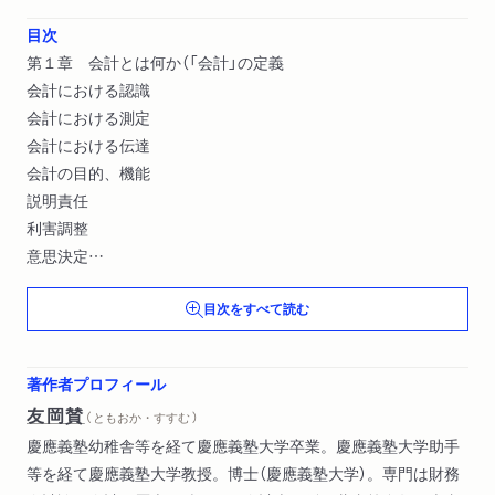
目次
第１章 会計とは何か（「会計」の定義
会計における認識
会計における測定
会計における伝達
会計の目的、機能
説明責任
利害調整
意思決定
公正性ｖｓ．有用性
目次をすべて読む
種々の利害関係者
企業観の問題
種々の企業観
著作者プロフィール
会計上の判断との関係）
友岡賛
（ ともおか・すすむ ）
第２章 会計の基本的な構造（貸借対照表、損益計算書の基本的
慶應義塾幼稚舎等を経て慶應義塾大学卒業。慶應義塾大学助手
な構造
等を経て慶應義塾大学教授。博士（慶應義塾大学）。専門は財務
簿記とは何か