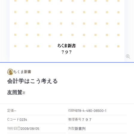
ちくま新書
会計学はこう考える
友岡賛
著
定価
ISBN
--
978-4-480-06500-1
Cコード
整理番号
0234
７９７
新書判
刊行日
判型
2009/08/05