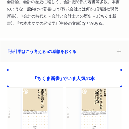
会計論。会計の歴史に精しく、会計史関係の著書等多数。本書
複式簿記とは何か
のような一般向けの著書には『株式会社とは何か』（講談社現代
複式記入
新書）、『会計の時代だ－会計と会計士との歴史－』（ちくま新
複式簿記の十分条件ｌ複式簿記の体系性）
書）、『六本木ママの経済学』（中経の文庫）などがある。
第３章 近代会計の特徴（会計公準
当座企業から継続企業へ
期間利益計算の成立
発生主義の成立
『会計学はこう考える』の感想をおくる
当座企業の生産は現金主義か
現金主義から発生主義へ
、は正しいのか
財産法から損益法へ、ストックからフローへ
「ちくま新書」でいま人気の本
静態論から動態論へ
回帰（？））
第４章 会計学とは何か（会計学の文献
会計学の論点）
ちくま新書
ちくま新書
第５章 会計制度論（トライアングル体制
法の理念ないし目的の違い
法の在り方の違い