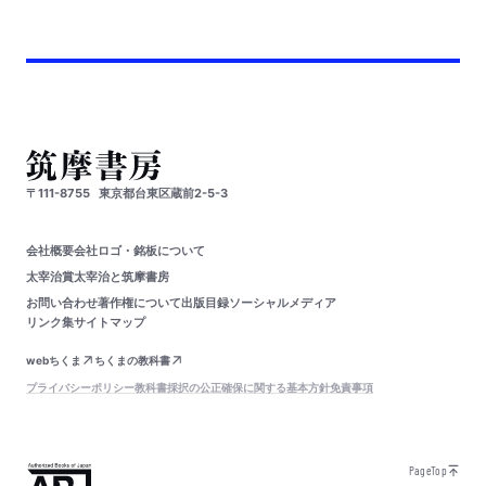
〒111-8755
東京都台東区蔵前2-5-3
会社概要
会社ロゴ・銘板について
太宰治賞
太宰治と筑摩書房
お問い合わせ
著作権について
出版目録
ソーシャルメディア
リンク集
サイトマップ
webちくま
ちくまの教科書
プライバシーポリシー
教科書採択の公正確保に関する基本方針
免責事項
PageTop