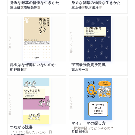
身近な雑草の愉快な生きかた
身近な雑草の愉快な生きかた
三上修
稲垣栄洋
三上修
稲垣栄洋
著
著
著
著
ちくまプリマー新書
ちくま新書
昆虫はなぜ海にいないのか
宇宙最強物質決定戦
朝野維起
高水裕一
著
著
ちくまプリマー新書
シリーズ・全集
マイテーマの探し方
つながる読書
─探究学習ってどうやるの？
片岡則夫
著
─１０代に推したいこの一冊