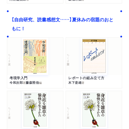
【自由研究、読書感想文……】夏休みの宿題のおと
もに！
ちくま文庫
ちくま学芸文庫
考現学入門
レポートの組み立て方
今和次郎
藤森照信
木下是雄
著
編
著
ちくま文庫
ちくま文庫