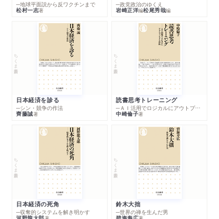
─地球平面説から反ワクチンまで
─政党政治のゆくえ
松村一志
岩崎正洋
松尾秀哉
著
編
編
ちくま新書
ちくま新書
日本経済を診る
読書思考トレーニング
─シン・競争の作法
─ＡＩ活用でロジカルにアウトプットする技法
齊藤誠
中崎倫子
著
著
ちくま新書
ちくま新書
日本経済の死角
鈴木大拙
─収奪的システムを解き明かす
─世界の禅を生んだ男
河野龍太郎
碧海寿広
著
著