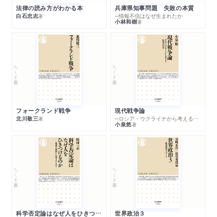
イギリス会社法のゆき方
法律の読み方がわかる本
兵庫県知事問題 失敗の本質
白石忠志
─情報不信はなぜ生まれたか
税法の立場
著
小林和樹
著
課税所得の算定
逆基準性の問題
会計処理方法の選択におけるディレンマ
国際会計論
ちくま新書
ちくま新書
国際会計基準の変遷
選択肢の除去
意味のある比較可能性
フォークランド戦争
現代戦争論
実質有線主義
北川敬三
─ロシア・ウクライナから考える世界の行方
著
小泉悠
著
客観性ｖｓ．実○）
ちくま新書
ちくま新書
科学否定論はなぜ人をひきつけるのか
世界政治３