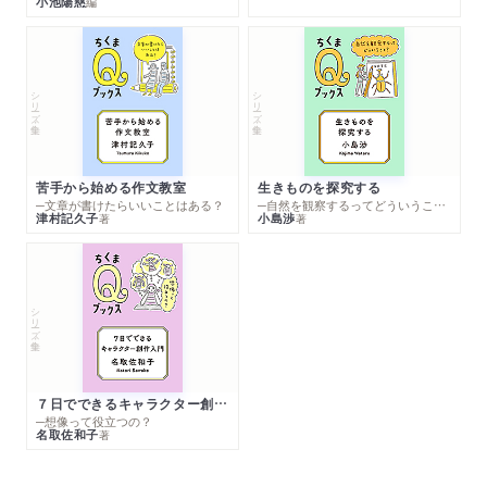
小池陽慈
編
シリーズ・全集
シリーズ・全集
苦手から始める作文教室
生きものを探究する
─文章が書けたらいいことはある？
─自然を観察するってどういうこと？
津村記久子
小島渉
著
著
シリーズ・全集
７日でできるキャラクター創作入門
─想像って役立つの？
名取佐和子
著