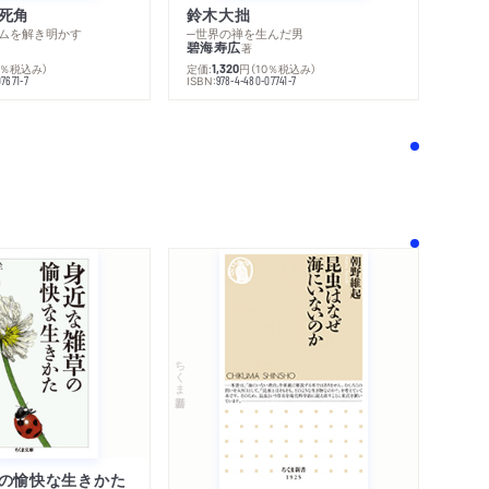
死角
鈴木大拙
ムを解き明かす
─世界の禅を生んだ男
碧海寿広
著
0％税込み）
定価:
円
（10％税込み）
1,320
ISBN:
7671-7
978-4-480-07741-7
！
ちくま新書
の愉快な生きかた