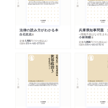
法律の読み方がわかる本
兵庫県知事問題 
白石忠志
─情報不信はなぜ生まれ
著
小林和樹
著
定価:
円
（10％税込み）
1,155
定価:
円
（10％税込み）
1,056
ISBN:
978-4-480-07750-9
ISBN:
978-4-480-07751-6
ちくま新書
ちくま新書