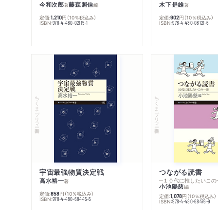
今和次郎
藤森照信
木下是雄
著
編
著
定価:
円
（10％税込み）
定価:
円
（10％税込み）
1,210
902
ISBN:
ISBN:
978-4-480-02115-1
978-4-480-08121-6
ちくまプリマー新書
ちくまプリマー新書
宇宙最強物質決定戦
つながる読書
高水裕一
─１０代に推したいこの
著
小池陽慈
編
定価:
円
（10％税込み）
858
定価:
円
（10％税込み）
1,078
ISBN:
978-4-480-68445-5
ISBN:
978-4-480-68476-9