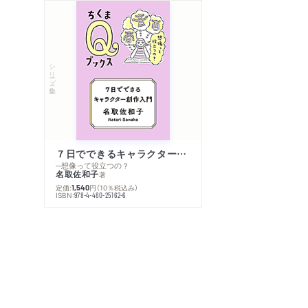
シリーズ・全集
７日でできるキャラクター創作入門
─想像って役立つの？
名取佐和子
著
定価:
円
（10％税込み）
1,540
ISBN:
978-4-480-25162-6