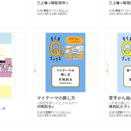
三上修
稲垣栄洋
三上修
稲垣
著
著
著
定価:
円
（10％税込み）
定価:
円
（10
814
814
ISBN:
ISBN:
978-4-480-42819-6
978-4-480-
シリーズ・全集
シリーズ・全集
マイテーマの探し方
苦手から始
─探究学習ってどうやるの？
─文章が書けた
片岡則夫
津村記久子
著
著
一冊
定価:
円
（10％税込み）
定価:
円
（1
1,320
1,210
ISBN:
ISBN:
978-4-480-25117-6
978-4-480-2