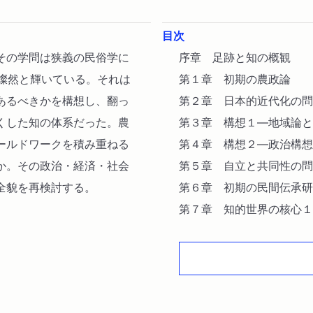
目次
その学問は狭義の民俗学に
序章 足跡と知の概観
に燦然と輝いている。それは
第１章 初期の農政論
あるべきかを構想し、翻っ
第２章 日本的近代化の問
くした知の体系だった。農
第３章 構想１―地域論と
ールドワークを積み重ねる
第４章 構想２―政治構想
か。その政治・経済・社会
第５章 自立と共同性の問
全貌を再検討する。
第６章 初期の民間伝承研
第７章 知的世界の核心１
第８章 知的世界の核心２
終章 宗教と倫理