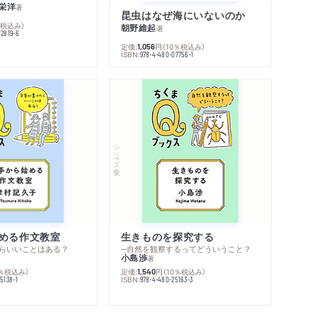
栄洋
著
昆虫はなぜ海にいないのか
％税込み）
朝野維起
著
42819-6
定価:
円
（10％税込み）
1,056
ISBN:
978-4-480-07756-1
シリーズ・全集
める作文教室
生きものを探究する
らいいことはある？
─自然を観察するってどういうこと？
小島渉
著
0％税込み）
定価:
円
（10％税込み）
1,540
ISBN:
5138-1
978-4-480-25163-3