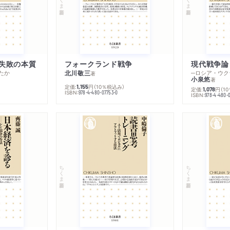
失敗の本質
フォークランド戦争
現代戦争論
たか
北川敬三
著
小泉悠
著
定価:
円
（10％税込み）
1,155
定価:
円
（1
1,078
ISBN:
978-4-480-07753-0
ISBN:
978-4-480-
ちくま新書
ちくま新書