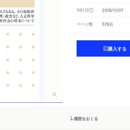
刊行日
2016/11/07
ページ数
576
頁
購入する
感想をおくる