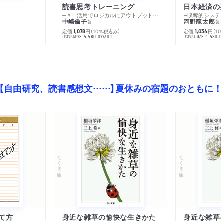
読書思考トレーニング
日本経済の
─ＡＩ活用でロジカルにアウトプットする技法
─収奪的システ
中崎倫子
河野龍太郎
著
著
定価:
円
（10％税込み）
定価:
円
（1
1,078
1,034
ISBN:
ISBN:
978-4-480-07730-1
978-4-480-0
【自由研究、読書感想文……】夏休みの宿題のおともに
ちくま文庫
ちくま文庫
て方
身近な雑草の愉快な生きかた
身近な雑草