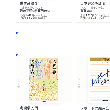
世界政治３
日本経済を診る
─政党政治のゆくえ
─シン・競争の作法
岩崎正洋
松尾秀哉
齊藤誠
編
編
著
定価:
円
（10％税込み）
定価:
円
（10％税込み）
1,078
1,320
ISBN:
ISBN:
978-4-480-07746-2
978-4-480-07740-0
ちくま文庫
ちくま学芸文庫
考現学入門
レポートの組み立