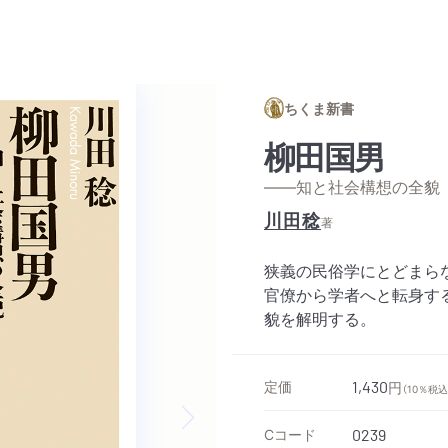
ちくま新書
柳田国男
——知と社会構想の全貌
川田稔
著
狭義の民俗学にとどまら
官僚から学者へと転身す
貌を解明する。
定価
1,430
円
（10％税込
Cコード
0239
Next slide