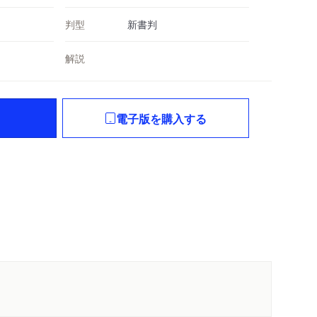
判型
新書判
解説
電子版を購入する