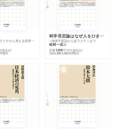
科学否定論はなぜ人をひきつけるのか
─ロシア・ウクライナから考える世界の行方
─地球平面説から反ワクチンまで
松村一志
著
0％税込み）
定価:
円
（10％税込み）
1,012
ISBN:
07732-5
978-4-480-07752-3
内容紹介・目次
感想をおくる
ちくま新書