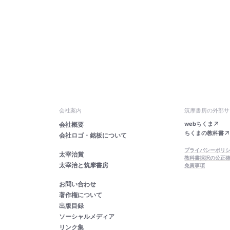
会社案内
筑摩書房の外部サ
webちくま
会社概要
ちくまの教科書
会社ロゴ・銘板について
プライバシーポリ
太宰治賞
教科書採択の公正
太宰治と筑摩書房
免責事項
お問い合わせ
著作権について
出版目録
ソーシャルメディア
リンク集