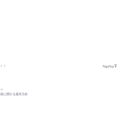
イト
PageTop
シー
確保に関する基本方針