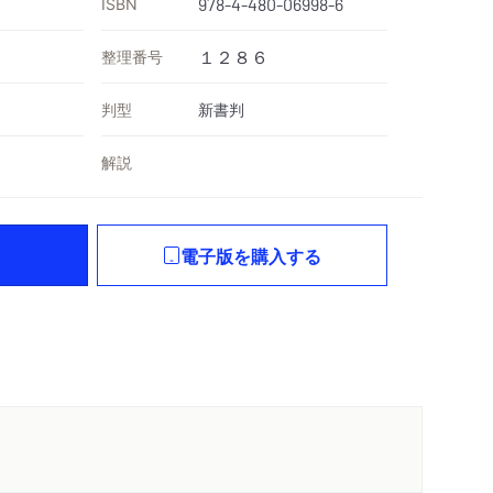
ISBN
978-4-480-06998-6
整理番号
１２８６
判型
新書判
解説
電子版を購入する