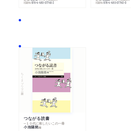
ISBN:
ISBN:
978-4-480-07746-2
978-4-480-07740-0
ちくまプリマー新書
つながる読書
─１０代に推したいこの一冊
小池陽慈
編