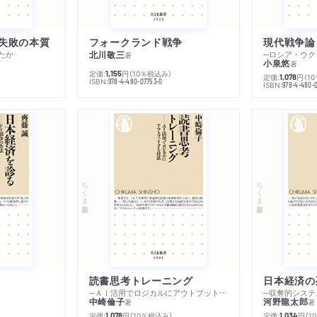
失敗の本質
フォークランド戦争
現代戦争論
たか
北川敬三
著
小泉悠
著
定価:
円
（10％税込み）
1,155
定価:
円
（1
1,078
ISBN:
978-4-480-07753-0
ISBN:
978-4-480-
ちくま新書
ちくま新書
読書思考トレーニング
日本経済の
─ＡＩ活用でロジカルにアウトプットする技法
─収奪的システ
中崎倫子
河野龍太郎
著
著
定価:
円
（10％税込み）
定価:
円
（1
1,078
1,034