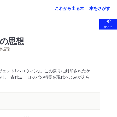
これから出る本
本をさがす
share
share
の思想
命循環
ヴェント「ハロウィン」。この祭りに封印されたケ
かし、古代ヨーロッパの精霊を現代へよみがえら