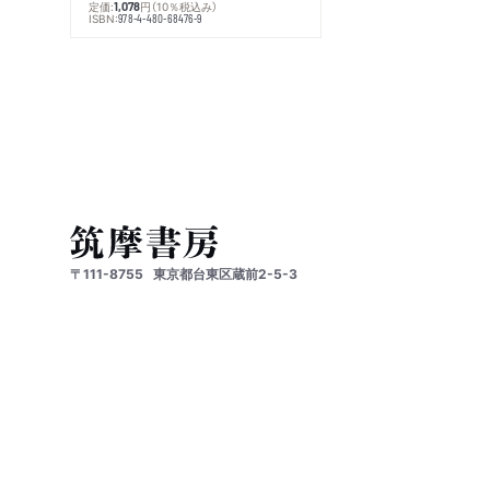
定価:
円
（10％税込み）
1,078
ISBN:
978-4-480-68476-9
〒111-8755
東京都台東区蔵前2-5-3