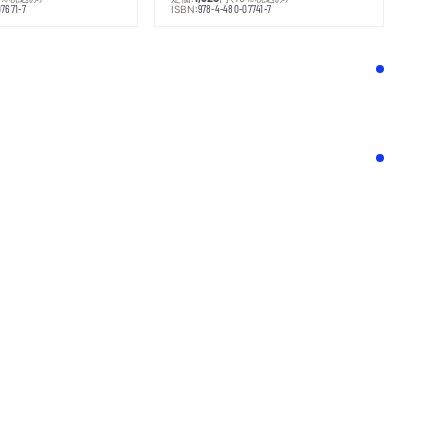
ISBN:
7671-7
978-4-480-07741-7
！