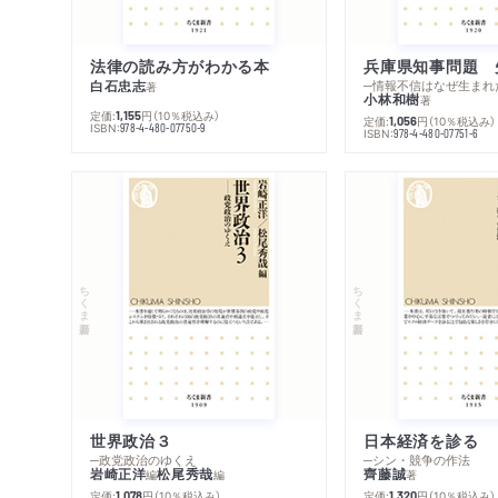
法律の読み方がわかる本
兵庫県知事問題 
白石忠志
─情報不信はなぜ生まれ
著
小林和樹
著
定価:
円
（10％税込み）
1,155
定価:
円
（10％税込み）
1,056
ISBN:
978-4-480-07750-9
ISBN:
978-4-480-07751-6
ちくま新書
ちくま新書
世界政治３
日本経済を診る
─政党政治のゆくえ
─シン・競争の作法
岩崎正洋
松尾秀哉
齊藤誠
編
編
著
定価:
円
（10％税込み）
定価:
円
（10％税込み）
1,078
1,320