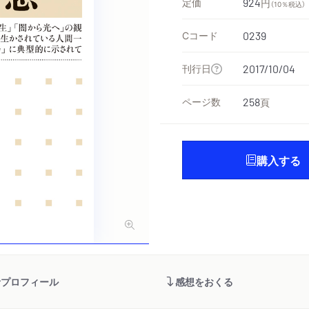
定価
924
円
（10％税込）
Cコード
0239
刊行日
2017/10/04
ページ数
258
頁
購入する
者プロフィール
感想をおくる