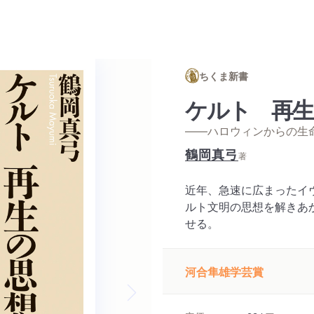
ちくま新書
ケルト 再生
——ハロウィンからの生
鶴岡真弓
著
近年、急速に広まったイ
ルト文明の思想を解きあ
せる。
河合隼雄学芸賞
Next slide