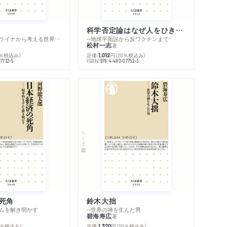
科学否定論はなぜ人をひきつけるのか
─ロシア・ウクライナから考える世界の行方
─地球平面説から反ワクチンまで
松村一志
著
0％税込み）
定価:
円
（10％税込み）
1,012
ISBN:
07732-5
978-4-480-07752-3
ちくま新書
死角
鈴木大拙
ムを解き明かす
─世界の禅を生んだ男
碧海寿広
著
0％税込み）
定価:
円
（10％税込み）
1,320