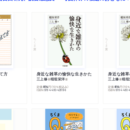
ちくま文庫
ちくま文庫
て方
身近な雑草の愉快な生きかた
身近な雑草
三上修
稲垣栄洋
三上修
稲垣
著
著
著
定価:
円
（10％税込み）
定価:
円
（10
814
814
ISBN:
ISBN:
978-4-480-42819-6
978-4-480-