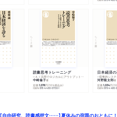
ちくま新書
ちくま新書
読書思考トレーニング
日本経済の
─ＡＩ活用でロジカルにアウトプットする技法
─収奪的システ
中崎倫子
河野龍太郎
著
著
定価:
円
（10％税込み）
定価:
円
（1
1,078
1,034
ISBN:
ISBN:
978-4-480-07730-1
978-4-480-0
【自由研究、読書感想文……】夏休みの宿題のおともに