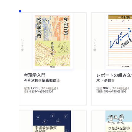
ちくま文庫
ちくま学芸文庫
考現学入門
レポートの組み立
今和次郎
藤森照信
木下是雄
著
編
著
定価:
円
（10％税込み）
定価:
円
（10％税込み）
1,210
902
ISBN:
ISBN:
978-4-480-02115-1
978-4-480-08121-6