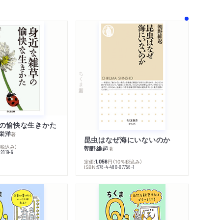
ちくま新書
の愉快な生きかた
栄洋
著
昆虫はなぜ海にいないのか
％税込み）
朝野維起
著
42819-6
定価:
円
（10％税込み）
1,056
ISBN:
978-4-480-07756-1