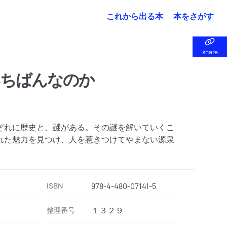
これから出る本
本をさがす
share
share
いちばんなのか
ぞれに歴史と、謎がある。その謎を解いていくこ
れた魅力を見つけ、人を惹きつけてやまない源泉
ISBN
978-4-480-07141-5
整理番号
１３２９