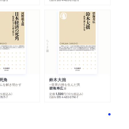
ちくま新書
死角
鈴木大拙
ムを解き明かす
─世界の禅を生んだ男
碧海寿広
著
0％税込み）
定価:
円
（10％税込み）
1,320
ISBN:
7671-7
978-4-480-07741-7
！