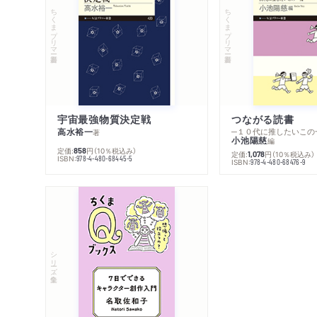
ちくまプリマー新書
ちくまプリマー新書
宇宙最強物質決定戦
つながる読書
高水裕一
─１０代に推したいこの
著
小池陽慈
編
定価:
円
（10％税込み）
858
定価:
円
（10％税込み）
1,078
ISBN:
978-4-480-68445-5
ISBN:
978-4-480-68476-9
シリーズ・全集