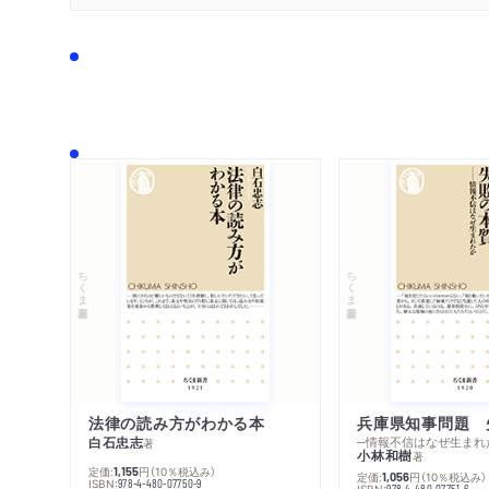
ちくま新書
ちくま新書
法律の読み方がわかる本
兵庫県知事問題 
白石忠志
─情報不信はなぜ生まれ
著
小林和樹
著
定価:
円
（10％税込み）
1,155
定価:
円
（10％税込み）
1,056
ISBN:
978-4-480-07750-9
ISBN:
978-4-480-07751-6