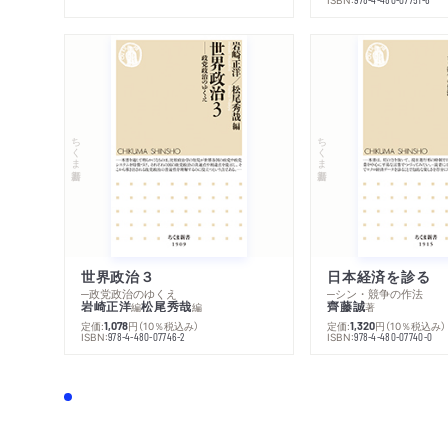
ちくま新書
ちくま新書
世界政治３
日本経済を診る
─政党政治のゆくえ
─シン・競争の作法
岩崎正洋
松尾秀哉
齊藤誠
編
編
著
定価:
円
（10％税込み）
定価:
円
（10％税込み）
1,078
1,320
ISBN:
ISBN:
978-4-480-07746-2
978-4-480-07740-0