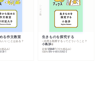
シリーズ・全集
める作文教室
生きものを探究する
らいいことはある？
─自然を観察するってどういうこと？
小島渉
著
0％税込み）
定価:
円
（10％税込み）
1,540
ISBN:
5138-1
978-4-480-25163-3