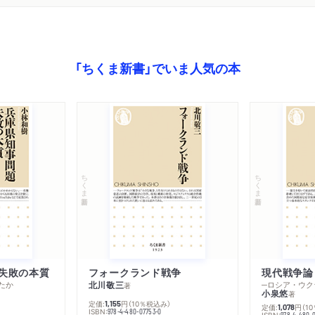
「ちくま新書」でいま人気の本
ちくま新書
ちくま新書
失敗の本質
フォークランド戦争
現代戦争論
たか
北川敬三
著
小泉悠
著
定価:
円
（10％税込み）
1,155
定価:
円
（1
1,078
ISBN:
978-4-480-07753-0
ISBN:
978-4-480-