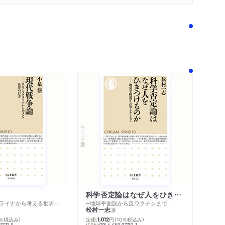
ちくま新書
科学否定論はなぜ人をひきつけるのか
─ロシア・ウクライナから考える世界の行方
─地球平面説から反ワクチンまで
内容紹介・目次
松村一志
著
著作者プロフィール
0％税込み）
定価:
円
（10％税込み）
1,012
感想をおくる
ISBN:
07732-5
978-4-480-07752-3