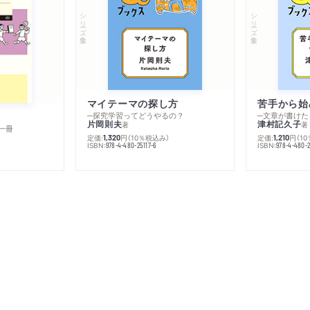
シリーズ・全集
シリーズ・全集
マイテーマの探し方
苦手から始
─探究学習ってどうやるの？
─文章が書けた
片岡則夫
津村記久子
著
著
一冊
定価:
円
（10％税込み）
定価:
円
（1
1,320
1,210
ISBN:
ISBN:
978-4-480-25117-6
978-4-480-2