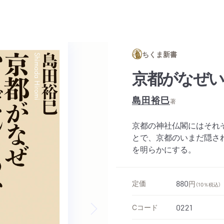
ちくま新書
京都がなぜ
島田裕巳
著
京都の神社仏閣にはそれ
とで、京都のいまだ隠さ
を明らかにする。
定価
880
円
（10％税込）
Cコード
0221
Next slide