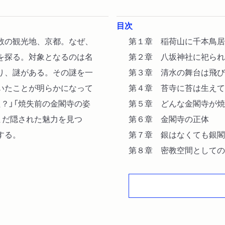
目次
数の観光地、京都。なぜ、
第１章 稲荷山に千本鳥居
を探る。対象となるのは名
第２章 八坂神社に祀られ
り、謎がある。その謎を一
第３章 清水の舞台は飛び
いたことが明らかになって
第４章 苔寺に苔は生えて
？」「焼失前の金閣寺の姿
第５章 どんな金閣寺が焼
まだ隠された魅力を見つ
第６章 金閣寺の正体
する。
第７章 銀はなくても銀閣
第８章 密教空間としての
第９章 京都の鬼門と裏鬼