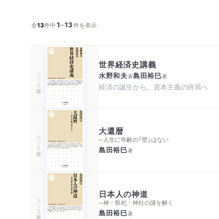
1
13
─
全
13
件中
件を表示
世界経済史講義
ちくま新書
水野和夫
島田裕巳
著
著
経済の誕生から、資本主義の終焉へ
大還暦
ちくま新書
─人生に年齢の「壁」はない
島田裕巳
著
日本人の神道
ちくま新書
─神・祭祀・神社の謎を解く
島田裕巳
著