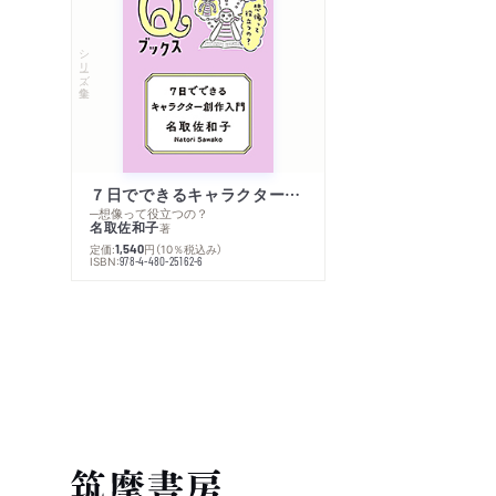
シリーズ・全集
７日でできるキャラクター創作入門
─想像って役立つの？
名取佐和子
著
定価:
円
（10％税込み）
1,540
ISBN:
978-4-480-25162-6