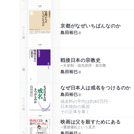
京都がなぜいちばんなのか
ちくま新書
島田裕巳
著
戦後日本の宗教史
─天皇制・祖先崇拝・新宗教
島田裕巳
著
なぜ日本人は戒名をつけるのか
島田裕巳
著
ちくま文庫
戒名料の平均は約40万円…

日本独自の風習

その正体を暴く
映画は父を殺すためにある
─通過儀礼という見方
ちくま文庫
島田裕巳
著