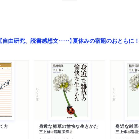
【自由研究、読書感想文……】夏休みの宿題のおともに
ちくま文庫
ちくま文庫
て方
身近な雑草の愉快な生きかた
身近な雑草
三上修
稲垣栄洋
三上修
稲垣
著
著
著