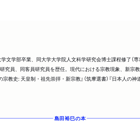
京大学文学部卒業、同大学大学院人文科学研究会博士課程修了（
研究員、同客員研究員を歴任。現代における宗教現象、新宗教
教史: 天皇制・祖先崇拝・新宗教』（筑摩選書）『日本人の神道
島田裕巳
の本