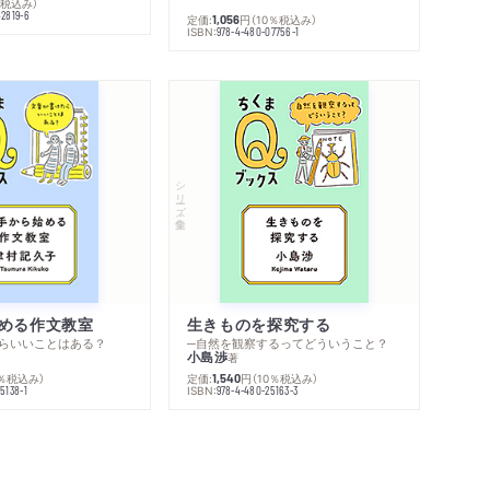
％税込み）
42819-6
定価:
円
（10％税込み）
1,056
ISBN:
978-4-480-07756-1
シリーズ・全集
める作文教室
生きものを探究する
らいいことはある？
─自然を観察するってどういうこと？
小島渉
著
0％税込み）
定価:
円
（10％税込み）
1,540
ISBN:
5138-1
978-4-480-25163-3