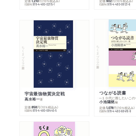
定価:
円
（10％税込み）
定価:
円
（10％税込み）
1,210
902
ISBN:
ISBN:
978-4-480-02115-1
978-4-480-08121-6
ちくまプリマー新書
ちくまプリマー新書
つながる読書
宇宙最強物質決定戦
─１０代に推したいこの
高水裕一
著
小池陽慈
編
定価:
円
（10％税込み）
858
定価:
円
（10％税込み）
1,078
ISBN:
978-4-480-68445-5
ISBN:
978-4-480-68476-9