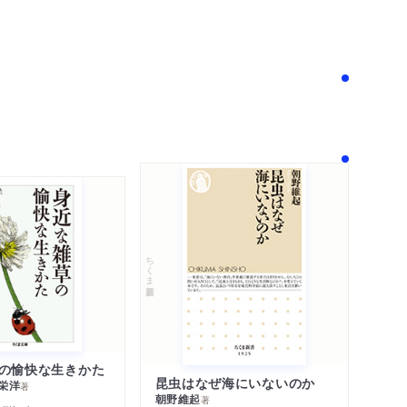
！
ちくま新書
の愉快な生きかた
昆虫はなぜ海にいないのか
栄洋
著
朝野維起
著