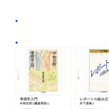
ちくま文庫
ちくま学芸文庫
考現学入門
レポートの組み立
今和次郎
藤森照信
木下是雄
著
編
著