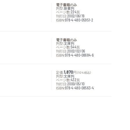
電子書籍のみ
判型:
新書判
ページ数:
224
頁
刊行日:
2002/06/19
ISBN:
978-4-480-05951-2
電子書籍のみ
判型:
文庫判
ページ数:
544
頁
刊行日:
2002/02/06
ISBN:
978-4-480-08684-6
定価:
1,870
円
（10％税込）
判型:
文庫判
ページ数:
432
頁
刊行日:
2000/05/10
ISBN:
978-4-480-08563-4
次へ