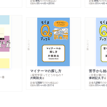
定価:
円
（10％税込み）
定価:
円
（10
814
814
ISBN:
ISBN:
978-4-480-42819-6
978-4-480-
シリーズ・全集
シリーズ・全集
マイテーマの探し方
苦手から始
─探究学習ってどうやるの？
─文章が書けた
一冊
片岡則夫
津村記久子
著
著
定価:
円
（10％税込み）
定価:
円
（1
1,320
1,210
ISBN:
ISBN:
978-4-480-25117-6
978-4-480-2