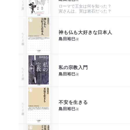
ローマで王女は何を知った？

寅さんは、実は漱石だった？
神も仏も大好きな日本人
ちくま新書
島田裕巳
著
私の宗教入門
ちくま文庫
島田裕巳
著
不安を生きる
ちくま新書
島田裕巳
著