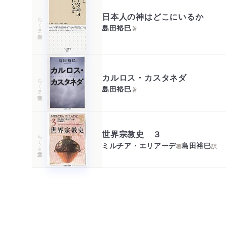
日本人の神はどこにいるか
ちくま新書
島田裕巳
著
カルロス・カスタネダ
ちくま学芸文庫
島田裕巳
著
世界宗教史 ３
ちくま学芸文庫
ミルチア・エリアーデ
島田裕巳
著
訳