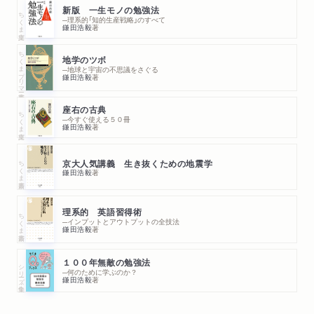
地層を「つないで」推測する/世界中に分布した化石を利用する方
新版 一生モノの勉強法
ちくま文庫
法/各年代と生物にとっての大事件/地質学の誕生――スミスの
─理系的「知的生産戦略」のすべて
鎌田浩毅
著
功績/放射性元素を利用する
3岩石の「読み方」
ちくまプリマー新書
地学のツボ
─地球と宇宙の不思議をさぐる
岩石の「でき方」/火成岩は何からできているのか/火成岩の種類/
鎌田浩毅
著
岩石から時代の情報を読み解くには/岩石を生む「変成」とは何か
座右の古典
ちくま文庫
─今すぐ使える５０冊
第4章 日本列島の成り立ち
鎌田浩毅
著
1 日本列島は地学的にはどのようなキャラなのか 4つのプレート
が押し合いへし合いする現場/日本列島は地震の巣である
ちくま新書
京大人気講義 生き抜くための地震学
鎌田浩毅
著
2 日本列島はどのような岩石からできているか
日本列島は大陸から分離してできあがった/ホットプルームと日
本列島/日本列島へ「岩石が付加される」とはどういうことか?/日
理系的 英語習得術
ちくま新書
─インプットとアウトプットの全技法
本列島はこのように形作られた
鎌田浩毅
著
3 日本列島の形ができるまで
１００年無敵の勉強法
日本列島の起源と形成のプロセス/フォッサマグナとは何か/活
シリーズ・全集
─何のために学ぶのか？
鎌田浩毅
著
火山を背骨とする日本列島/プレート運動が各地の地形を作った
4 日本列島の特徴