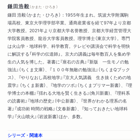
鎌田浩毅
（ かまた・ひろき ）
地磁気とは何か/地磁気はなぜできたのか?/生命を守る地球の磁
鎌田 浩毅（かまた・ひろき）：1955年生まれ。筑波大学附属駒
場
場高校、東京大学理学部卒業。通商産業省を経て97年より京都
大学教授。2021年より京都大学名誉教授、京都大学経営管理大
第2章 地球は生きている! ――その活動をさぐる
学院客員教授、龍谷大学客員教授。理学博士（東京大学）。専門
1 地球の内部はどうなっているのか 地球の内部構造を卵に置き
は火山学・地球科学、科学教育。テレビや講演会で科学を明快
換えて考える/地球内部の熱はどこから来たのか
に解説する「科学の伝道師」。京大の講義は毎年数百人を集め学
2 大地は動く――地球の活動の謎を解く
生の人気を博した。著書に『座右の古典』『新版 一生モノの勉
大陸移動説とは何か――中央海嶺の発見/海底は動いている/地
強法』（ちくま文庫）、『１００年無敵の勉強法』（ちくまQブック
磁気の逆転が、日本の千葉で起こっていた!?/プレートとはどん
ス）、『やりなおし高校地学』『京大人気講義 生き抜くための地
なもの?/プレートの運動でさまざまな現象が解決する/沈み込ん
震学』 （ちくま新書）、『地学のツボ』（ちくまプリマー新書）、『理
だプレートの行方――プルーム・テクトニクス/地震が起こるの
学博士の本棚』『揺れる大地を賢く生きる』(角川新書)、『理科系
もプレート・テクトニクスのため/火山はどうしてできるのか
の読書術』『地球の歴史』（中公新書）、『世界がわかる理系の名
著』『成功術 時間の戦略』（文春新書）、『知っておきたい地球科
第3章 地球の歴史を繙く
学』『火山噴火』（岩波新書）ほか、多数。
1 地球の「変化」 「成長」の手がかりとは
時代の情報と環境の情報/地層を「読む」ための基本ルール
2 地質学とは何か
シリーズ・関連本