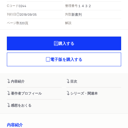
Cコード
整理番号
0244
１４３２
新書判
刊行日
判型
2019/09/05
頁
ページ数
解説
320
購入する
電子版を購入する
内容紹介
目次
著作者プロフィール
シリーズ・関連本
感想をおくる
内容紹介