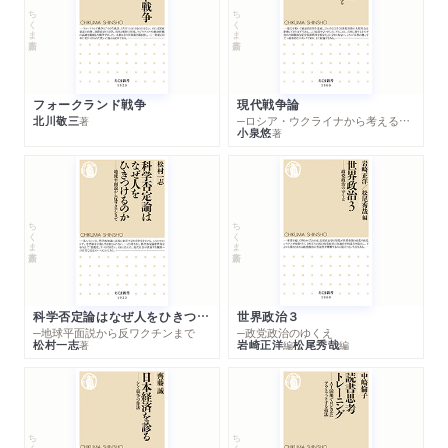
水が動けば気象も変わる/大循環する海水の不思議/海水の動き
ちくま新書
ちくま新書
には月と太陽も影響する/風と海流によって起こるエルニーニョ
現象/地球は「ミニ氷河期」に向かっている
第6章 宇宙とは何か
フォークランド戦争
現代戦争論
1 宇宙の誕生と構造
北川敬三
─ロシア・ウクライナから考える世界の行方
著
宇宙の始まりはビッグバン!/宇宙に元素ができるまで/宇宙に銀
小泉悠
著
河ができるまで/ダークマターと宇宙の構造
2 恒星の誕生と進化
恒星ができるまで/主系列星の大きさと寿命/恒星の終焉と赤色
ちくま新書
ちくま新書
巨星/赤色巨星以降の恒星の進化と終末/恒星の進化がわかるHR
図
3 私たちの銀河系
銀河系の構造/銀河系の公転と中心部
科学否定論はなぜ人をひきつけるのか
世界政治３
4 さまざまな銀河と膨張する宇宙
─地球平面説から反ワクチンまで
─政党政治のゆくえ
松村一志
岩崎正洋
松尾秀哉
著
編
編
銀河の形による分類/活動する銀河/膨張する宇宙
あとがき
地学の勉強法/人類の存立基盤について知る/高校地学をめぐる
ちくま新書
ちくま新書