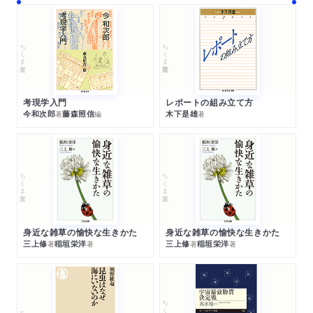
ちくま文庫
ちくま学芸文庫
考現学入門
レポートの組み立て方
今和次郎
藤森照信
木下是雄
著
編
著
ちくま文庫
ちくま文庫
身近な雑草の愉快な生きかた
身近な雑草の愉快な生きかた
三上修
稲垣栄洋
三上修
稲垣栄洋
著
著
著
著