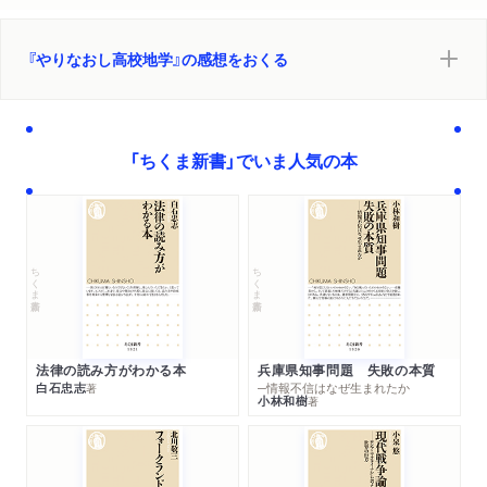
火山活動が地上に残す爪痕/火山と共存するための心構え/富士
山が世界にも稀な火山であるワケ/西南日本が警戒すべき巨大断
層・南海トラフとは/九州にも「地震の巣」がある/液状化現象と
『やりなおし高校地学』の感想をおくる
いう二次被害/津波の発生するメカニズム
第5章 動く大気・動く海洋の構造
「ちくま新書」でいま人気の本
1 地球を覆う大気の構造
大気が気象の「決め手」となる/大気はどのような構造をしている
か
2 地球上の温度が一定に保たれる仕組み
ちくま新書
ちくま新書
太陽エネルギーが地球を暖める/ 「温室」 効果をもたらす気体/日
本の「猛暑」は温暖化のせい?/ヒートアイランドはなぜ起こる?/
地球規模で見ると……
3 大気が大循環するメカニズム
法律の読み方がわかる本
兵庫県知事問題 失敗の本質
緯度によって変わる気流/赤道近くで大気はどう動くか/中緯
白石忠志
─情報不信はなぜ生まれたか
著
小林和樹
著
度・高緯度地域ではどう動くか/地球の自転が気流にどうかかわ
るか
4 海洋も大循環している