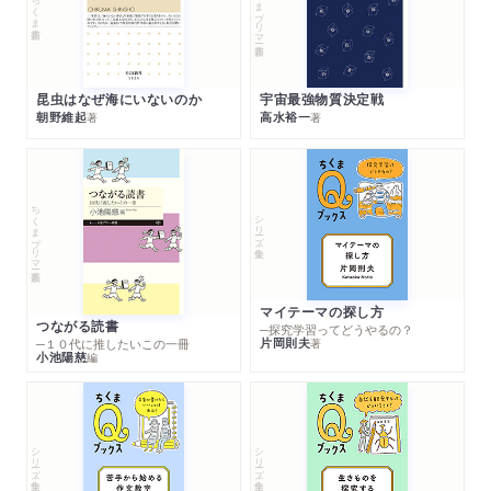
ちくまプリマー新書
ちくま新書
昆虫はなぜ海にいないのか
宇宙最強物質決定戦
朝野維起
高水裕一
著
著
ちくまプリマー新書
シリーズ・全集
マイテーマの探し方
つながる読書
─探究学習ってどうやるの？
片岡則夫
著
─１０代に推したいこの一冊
小池陽慈
編
シリーズ・全集
シリーズ・全集