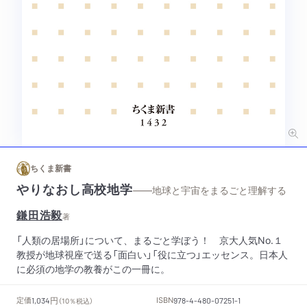
ちくま新書
やりなおし高校地学
——地球と宇宙をまるごと理解する
鎌田浩毅
著
「人類の居場所」について、まるごと学ぼう！ 京大人気No.１
教授が地球視座で送る「面白い」「役に立つ」エッセンス。日本人
に必須の地学の教養がこの一冊に。
円
定価
ISBN
1,034
（10％税込）
978-4-480-07251-1