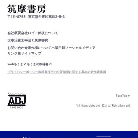
〒111-8755
東京都台東区蔵前2-5-3
会社概要
会社ロゴ・銘板について
太宰治賞
太宰治と筑摩書房
お問い合わせ
著作権について
出版目録
ソーシャルメディア
リンク集
サイトマップ
webちくま
ちくまの教科書
プライバシーポリシー
教科書採択の公正確保に関する基本方針
免責事項
PageTop
© Chikumashobo Ltd.
2024
All Rights Reserved.