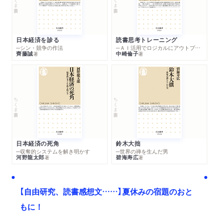
現状/ 「大地変動の時代」の地学/ 「長尺の目」で地球を考える
参考文献
日本経済を診る
読書思考トレーニング
索引
─シン・競争の作法
─ＡＩ活用でロジカルにアウトプットする技法
齊藤誠
中崎倫子
著
著
ちくま新書
ちくま新書
日本経済の死角
鈴木大拙
─収奪的システムを解き明かす
─世界の禅を生んだ男
河野龍太郎
碧海寿広
著
著
【自由研究、読書感想文……】夏休みの宿題のおと
もに！