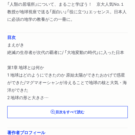
「人類の居場所」について、まるごと学ぼう！ 京大人気No.１
教授が地球視座で送る「面白い」「役に立つ」エッセンス。日本人
に必須の地学の教養がこの一冊に。
目次
まえがき
絶滅の生存者が次代の覇者に/ 「大地変動の時代」に入った日本
第1章 地球とは何か
1 地球はどのようにできたのか 原始太陽ができたおかげで惑星
ができた/マグマオーシャンが冷えることで地球の核と大気・海
洋ができた
2 地球の形と大きさ
地球が丸いことに気づいたのは?/地球の大きさはどうしてわか
目次をすべて読む
る?/ニュートンが考えた回転楕円体/ジオイドで知る、地球のか
たち/アイソスタシーとは何か/ある地点における「重力」は、ど
のように計算するか
著作者プロフィール
3 地球は巨大な「磁石」である