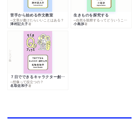
苦手から始める作文教室
生きものを探究する
─文章が書けたらいいことはある？
─自然を観察するってどういうこと？
津村記久子
小島渉
著
著
シリーズ・全集
７日でできるキャラクター創作入門
─想像って役立つの？
名取佐和子
著