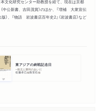
際日本文化研究センター助教授を経て、現在は京都
』（中公新書、吉田茂賞）のほか、『増補 大衆宣伝
出版）、『物語 岩波書店百年史2』（岩波書店）など
東アジアの終戦記念日
─敗北と勝利のあいだ
佐藤卓己
孫安石
編
編