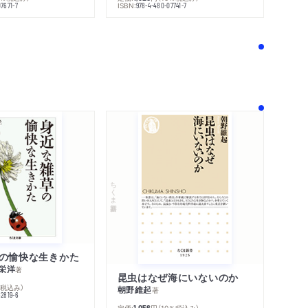
ISBN:
7671-7
978-4-480-07741-7
！
ちくま新書
の愉快な生きかた
栄洋
著
昆虫はなぜ海にいないのか
％税込み）
朝野維起
著
42819-6
定価:
円
（10％税込み）
1,056