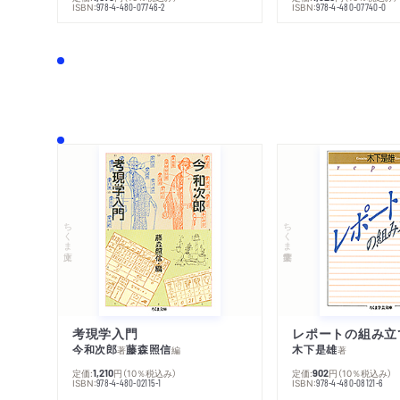
ISBN:
ISBN:
978-4-480-07746-2
978-4-480-07740-0
ちくま文庫
ちくま学芸文庫
考現学入門
レポートの組み立
今和次郎
藤森照信
木下是雄
著
編
著
定価:
円
（10％税込み）
定価:
円
（10％税込み）
1,210
902
ISBN:
ISBN:
978-4-480-02115-1
978-4-480-08121-6