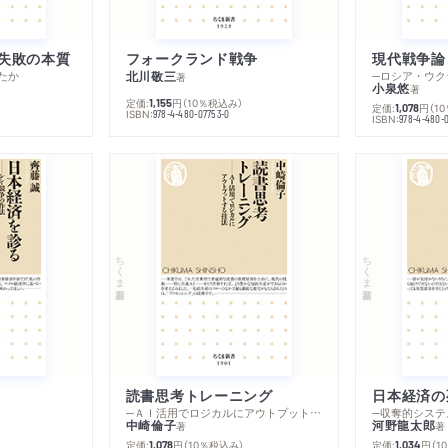
失敗の本質
フォークランド戦争
現代戦争論
たか
北川敬三
著
小泉悠
著
定価:
円
（10％税込み）
1,155
定価:
円
（1
1,078
ISBN:
978-4-480-07753-0
ISBN:
978-4-480-
ちくま新書
ちくま新書
読書思考トレーニング
日本経済の
─ＡＩ活用でロジカルにアウトプットする技法
─収奪的システ
中崎倫子
河野龍太郎
著
著
定価:
円
（10％税込み）
定価:
円
（1
1,078
1,034