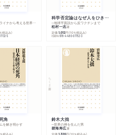
著作者プロフィール
シリーズ・関連本
感想をおくる
科学否定論はなぜ人をひきつけるのか
─ロシア・ウクライナから考える世界の行方
─地球平面説から反ワクチンまで
松村一志
著
0％税込み）
定価:
円
（10％税込み）
1,012
ISBN:
07732-5
978-4-480-07752-3
ちくま新書
死角
鈴木大拙
ムを解き明かす
─世界の禅を生んだ男
碧海寿広
著
0％税込み）
定価:
円
（10％税込み）
1,320