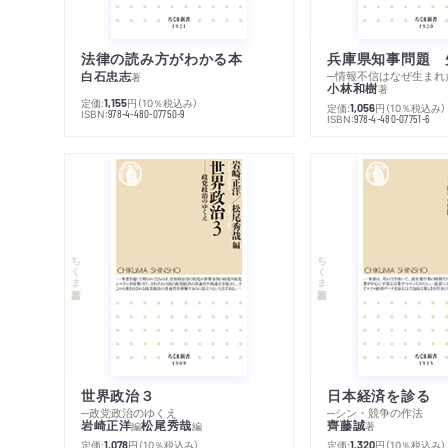
法律の読み方がわかる本
兵庫県知事問題 
白石忠志
─情報不信はなぜ生まれ
著
小林和樹
著
定価:
円
（10％税込み）
1,155
定価:
円
（10％税込み）
1,056
ISBN:
978-4-480-07750-9
ISBN:
978-4-480-07751-6
ちくま新書
ちくま新書
世界政治３
日本経済を診る
─政党政治のゆくえ
─シン・競争の作法
岩崎正洋
松尾秀哉
齊藤誠
編
編
著
定価:
円
（10％税込み）
定価:
円
（10％税込み）
1,078
1,320