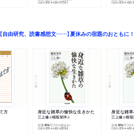
ISBN:
ISBN:
978-4-480-07730-1
978-4-480-0
【自由研究、読書感想文……】夏休みの宿題のおともに
ちくま文庫
ちくま文庫
て方
身近な雑草の愉快な生きかた
身近な雑草
三上修
稲垣栄洋
三上修
稲垣
著
著
著
定価:
円
（10％税込み）
定価:
円
（10
814
814
ISBN:
ISBN:
978-4-480-42819-6
978-4-480-