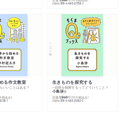
ISBN:
978-4-480-07756-1
シリーズ・全集
める作文教室
生きものを探究する
らいいことはある？
─自然を観察するってどういうこと？
小島渉
著
0％税込み）
定価:
円
（10％税込み）
1,540
ISBN:
5138-1
978-4-480-25163-3