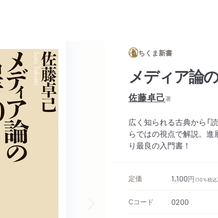
ちくま新書
メディア論の
佐藤卓己
著
広く知られる古典から「
らではの視点で解説。進
り最良の入門書！
定価
1,100
円
（10％税込
Cコード
0200
Next slide