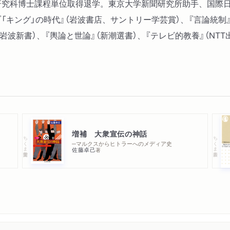
文学研究科博士課程単位取得退学。東京大学新聞研究所助手、国
「キング」の時代』（岩波書店、サントリー学芸賞）、『言論統制
岩波新書）、『輿論と世論』（新潮選書）、『テレビ的教養』（NTT
増補 大衆宣伝の神話
ちくま学芸文庫
ちくま新書
─マルクスからヒトラーへのメディア史
佐藤卓己
著