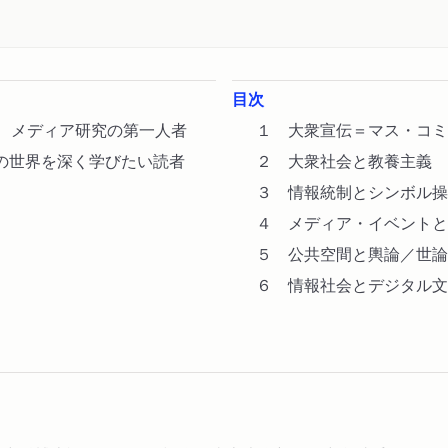
目次
で、メディア研究の第一人者
１ 大衆宣伝＝マス・コミ
の世界を深く学びたい読者
２ 大衆社会と教養主義
３ 情報統制とシンボル操
４ メディア・イベントと
５ 公共空間と輿論／世論
６ 情報社会とデジタル文