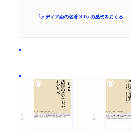
『メディア論の名著３０』の感想をおくる
ちくま新書
ちくま新書