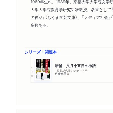
1960年生れ。1989年、京都大学大学院
大学大学院教育学研究科准教授。著書として『
の神話』（ちくま学芸文庫）、『メディア社会』（
多数ある。
シリーズ・関連本
増補 八月十五日の神話
ちくま学芸文庫
─終戦記念日のメディア学
佐藤卓己
著