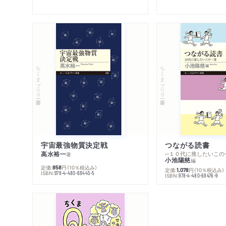
ちくまプリマー新書
ちくまプリマー新書
宇宙最強物質決定戦
つながる読書
高水裕一
─１０代に推したいこの
著
小池陽慈
編
定価:
円
（10％税込み）
858
定価:
円
（10％税込み）
1,078
ISBN:
978-4-480-68445-5
ISBN:
978-4-480-68476-9