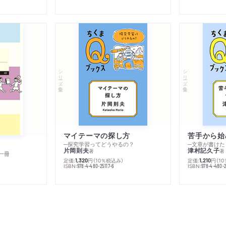
シリーズ・全集
シリーズ・全集
マイテーマの探し方
苦手から始
─探究学習ってどうやるの？
─文章が書けた
片岡則夫
津村記久子
著
著
一冊
定価:
円
（10％税込み）
定価:
円
（1
1,320
1,210
ISBN:
ISBN:
978-4-480-25117-6
978-4-480-2