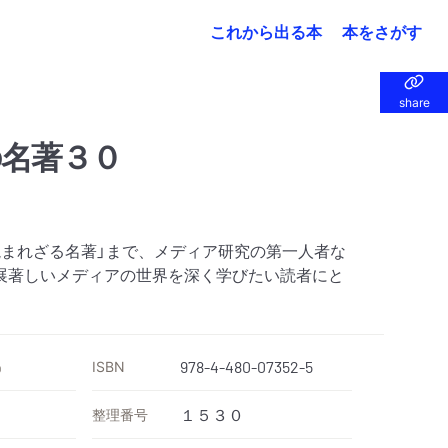
これから出る本
本をさがす
share
share
名著３０
読まれざる名著」まで、メディア研究の第一人者な
展著しいメディアの世界を深く学びたい読者にと
ISBN
978-4-480-07352-5
）
整理番号
１５３０