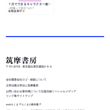
７日でできるキャラクター創作入門
─想像って役立つの？
名取佐和子
著
〒111-8755
東京都台東区蔵前2-5-3
会社概要
会社ロゴ・銘板について
太宰治賞
太宰治と筑摩書房
お問い合わせ
著作権について
出版目録
ソーシャルメディア
リンク集
サイトマップ
webちくま
ちくまの教科書