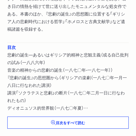
き日の情熱を傾けて世に送り出したモニュメンタルな処女作で
ある。本書のほか、『悲劇の誕生』の思想圏に位置する「ギリシ
ア人の悲劇時代における哲学」「ホメロスと古典文献学」など遺
稿諸篇を収録する。
目次
悲劇の誕生―あるいはギリシア的精神と悲観主義（或る自己批判
の試み（一八八六年）
音楽の精神からの悲劇の誕生（一八七〇年‐一八七一年））
『悲劇の誕生』の思想圏から（ギリシアの楽劇（一八七〇年一月一
八日に行なわれた講演）
講演「ソクラテスと悲劇」の断片（一八七〇年二月一日に行なわ
れたもの）
ディオニュソス的世界観（一八七〇年夏）
ギリシアの国家（一八七一年）
目次をすべて読む
音楽と言葉について（一八七一年））
ホメロスの競争（一八七二年