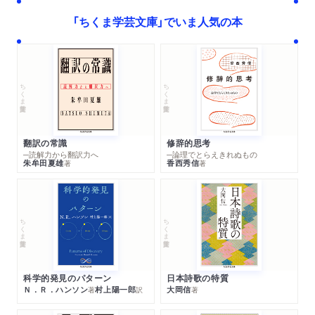
「ちくま学芸文庫」でいま人気の本
ちくま学芸文庫
ちくま学芸文庫
翻訳の常識
修辞的思考
─読解力から翻訳力へ
─論理でとらえきれぬもの
朱牟田夏雄
香西秀信
著
著
ちくま学芸文庫
ちくま学芸文庫
科学的発見のパターン
日本詩歌の特質
Ｎ．Ｒ．ハンソン
村上陽一郎
大岡信
著
訳
著