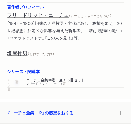
初稿から（一八七一年））
著作者プロフィール
ギリシア人の悲劇時代における哲学（序言（推定一八七四年）
フリードリッヒ・ニーチェ
（ にーちぇ，ふりーどりっひ ）
後の序言（一八七九年末）
（1844－1900）旧来の西洋哲学・文化に激しい攻撃を加え、20
「本論」（一八七三年）
世紀思想に決定的な影響を与えた哲学者。主著は『悲劇の誕生』
継続のための草案（一八七三年初頭）
『ツァラトゥストラ』『この人を見よ』等。
草案覚え書き（一八七二年の夏から））
ホメロスと古典文献学
塩屋竹男
（ しおや・たけお ）
シリーズ・関連本
ちくま学芸文庫
ニーチェ全集本巻 全１５冊セット
フリードリッヒ・ニーチェ
著
『ニーチェ全集 ２』の感想をおくる