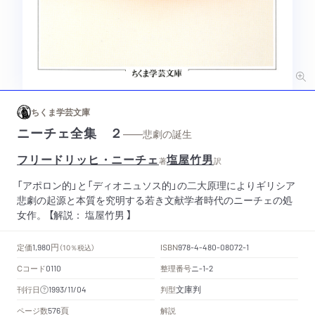
ちくま学芸文庫
ニーチェ全集 ２
——悲劇の誕生
フリードリッヒ・ニーチェ
塩屋竹男
著
訳
「アポロン的」と「ディオニュソス的」の二大原理によりギリシア
悲劇の起源と本質を究明する若き文献学者時代のニーチェの処
女作。 【解説： 塩屋竹男 】
円
定価
ISBN
1,980
（10％税込）
978-4-480-08072-1
Cコード
整理番号
ニ
0110
-1-2
文庫判
刊行日
判型
1993/11/04
頁
ページ数
解説
576