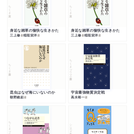
ちくま文庫
ちくま文庫
身近な雑草の愉快な生きかた
身近な雑草の愉快な生きかた
三上修
稲垣栄洋
三上修
稲垣栄洋
著
著
著
著
ちくまプリマー新書
ちくま新書
昆虫はなぜ海にいないのか
宇宙最強物質決定戦
朝野維起
高水裕一
著
著
ちくまプリマー新書
シリーズ・全集