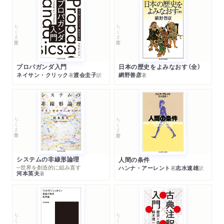
ちくま学芸文庫
ちくま学芸文庫
プロパガンダ入門
日本の歴史をよみなおす（全）
ネイサン・クリック
渡会圭子
網野善彦
著
訳
著
ちくま学芸文庫
ちくま学芸文庫
システムの非線形論理
人間の条件
─世界を創造的に組み直す
ハンナ・アーレント
志水速雄
著
訳
河本英夫
著
ちくま学芸文庫
ちくま学芸文庫