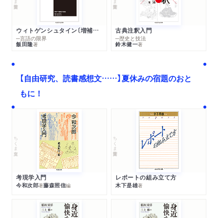
ウィトゲンシュタイン〔増補新版〕
古典注釈入門
─言語の限界
─歴史と技法
飯田隆
鈴木健一
著
著
【自由研究、読書感想文……】夏休みの宿題のおと
もに！
ちくま文庫
ちくま学芸文庫
考現学入門
レポートの組み立て方
今和次郎
藤森照信
木下是雄
著
編
著