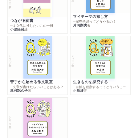
マイテーマの探し方
つながる読書
─探究学習ってどうやるの？
片岡則夫
著
─１０代に推したいこの一冊
小池陽慈
編
シリーズ・全集
シリーズ・全集
苦手から始める作文教室
生きものを探究する
─文章が書けたらいいことはある？
─自然を観察するってどういうこと？
津村記久子
小島渉
著
著
シリーズ・全集