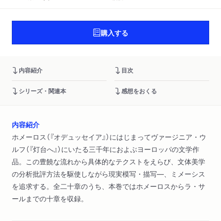
購入する
内容紹介
目次
シリーズ・関連本
感想をおくる
内容紹介
ホメーロス（『オデュッセイア』）にはじまってヴァージニア・ウ
ルフ（『灯台へ』）にいたる三千年におよぶヨーロッパの文学作
品。この豊饒な流れから具体的なテクストをえらび、文体美学
の分析批評方法を駆使しながら現実模写・描写―、ミメーシス
を追求する。全二十章のうち、本巻ではホメーロスからラ・サ
ールまでの十章を収録。