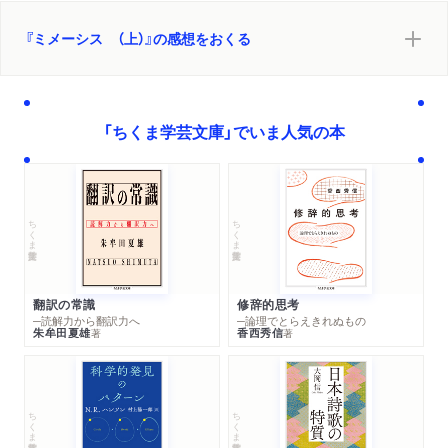
『ミメーシス （上）』の感想をおくる
「ちくま学芸文庫」でいま人気の本
ちくま学芸文庫
ちくま学芸文庫
翻訳の常識
修辞的思考
─読解力から翻訳力へ
─論理でとらえきれぬもの
朱牟田夏雄
香西秀信
著
著
ちくま学芸文庫
ちくま学芸文庫