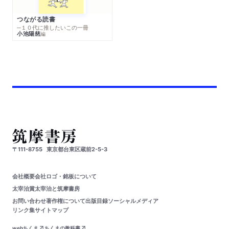
つながる読書
─１０代に推したいこの一冊
小池陽慈
編
〒111-8755
東京都台東区蔵前2-5-3
会社概要
会社ロゴ・銘板について
太宰治賞
太宰治と筑摩書房
お問い合わせ
著作権について
出版目録
ソーシャルメディア
リンク集
サイトマップ
webちくま
ちくまの教科書