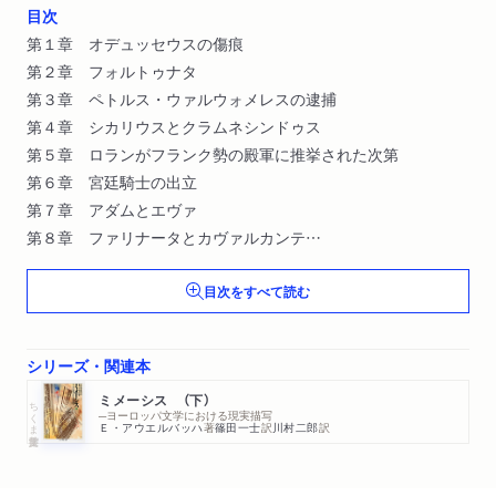
目次
第１章 オデュッセウスの傷痕
第２章 フォルトゥナタ
第３章 ペトルス・ウァルウォメレスの逮捕
第４章 シカリウスとクラムネシンドゥス
第５章 ロランがフランク勢の殿軍に推挙された次第
第６章 宮廷騎士の出立
第７章 アダムとエヴァ
第８章 ファリナータとカヴァルカンテ
第９章 修道士アルベルト
目次をすべて読む
第１０章 シャステルの奥方
シリーズ・関連本
ミメーシス （下）
ちくま学芸文庫
─ヨーロッパ文学における現実描写
Ｅ・アウエルバッハ
著
篠田一士
訳
川村二郎
訳