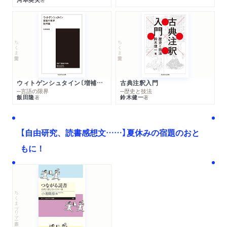
ちくま学芸文庫
ちくま学芸文庫
ウィトゲンシュタイン〔増補新版〕
古典注釈入門
─言語の限界
─歴史と技法
飯田隆
鈴木健一
著
著
【自由研究、読書感想文……】夏休みの宿題のおと
もに！
ちくまプリマー新書