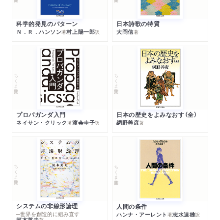
科学的発見のパターン
日本詩歌の特質
Ｎ．Ｒ．ハンソン
村上陽一郎
大岡信
著
訳
著
ちくま学芸文庫
ちくま学芸文庫
プロパガンダ入門
日本の歴史をよみなおす（全）
ネイサン・クリック
渡会圭子
網野善彦
著
訳
著
ちくま学芸文庫
ちくま学芸文庫
システムの非線形論理
人間の条件
─世界を創造的に組み直す
ハンナ・アーレント
志水速雄
著
訳
河本英夫
著