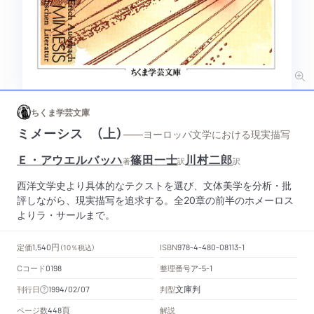
ちくま学芸文庫
ミメーシス （上）
——ヨーロッパ文学における現実描写
Ｅ・アウエルバッハ
篠田一士
川村二郎
著
訳
訳
西洋文学史より具体的なテクストを選び、文体美学を分析・批
評しながら、現実描写を追求する。全20章の前半のホメーロス
よりラ・サールまで。
円
定価
ISBN
1,540
（10％税込）
978-4-480-08113-1
Cコード
整理番号
ア
0198
-5-1
文庫判
刊行日
判型
1994/02/07
頁
ページ数
解説
448