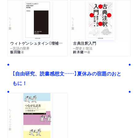
ちくま学芸文庫
ちくま学芸文庫
ウィトゲンシュタイン〔増補新版〕
古典注釈入門
─言語の限界
─歴史と技法
飯田隆
鈴木健一
著
著
【自由研究、読書感想文……】夏休みの宿題のおと
もに！
ちくまプリマー新書