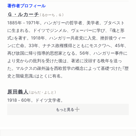
著作者プロフィール
Ｇ・ルカーチ
（ るかーち，Ｇ ）
1885年－1971年。ハンガリーの哲学者、美学者。ブタペスト
に生まれる。ドイツでジンメル、ヴェーバーに学び、『魂と形
式』を著す。1918年、ハンガリー共産党に入党、挫折後ウィー
ンに亡命。33年、ナチス政権獲得とともにモスクワへ、45年、
再び故国に帰り指導的思想家となる。56年、ハンガリー事件に
より党からの批判を受けた後は、著述に没頭する晩年を送っ
た。マルクスの疎外論を西欧哲学の概念によって基礎づけた『歴
史と階級意識』はとくに有名。
原田義人
（ はらだ・よしと ）
1918－60年。ドイツ文学者。
もっと見る