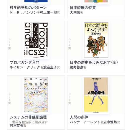
科学的発見のパターン
日本詩歌の特質
Ｎ．Ｒ．ハンソン
村上陽一郎
大岡信
著
訳
著
ちくま学芸文庫
ちくま学芸文庫
プロパガンダ入門
日本の歴史をよみなおす（全）
ネイサン・クリック
渡会圭子
網野善彦
著
訳
著
ちくま学芸文庫
ちくま学芸文庫
システムの非線形論理
人間の条件
─世界を創造的に組み直す
ハンナ・アーレント
志水速雄
著
訳
河本英夫
著