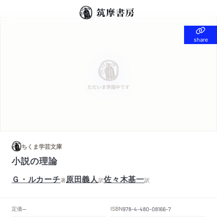
share
share
ちくま学芸文庫
小説の理論
Ｇ・ルカーチ
原田義人
佐々木基一
著
訳
訳
定価
ISBN
--
978-4-480-08166-7