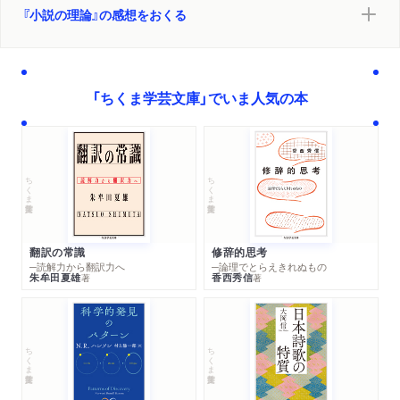
『小説の理論』の感想をおくる
「ちくま学芸文庫」でいま人気の本
ちくま学芸文庫
ちくま学芸文庫
翻訳の常識
修辞的思考
─読解力から翻訳力へ
─論理でとらえきれぬもの
朱牟田夏雄
香西秀信
著
著
ちくま学芸文庫
ちくま学芸文庫