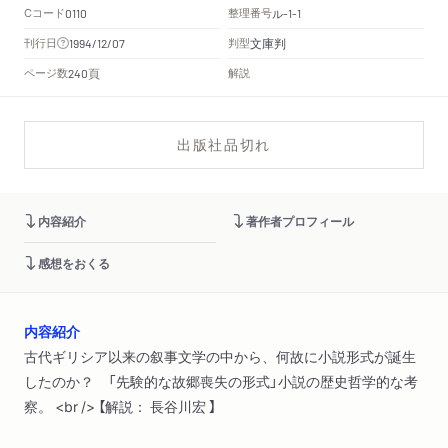
Cコード
整理番号
ル
0110
-1-1
文庫判
刊行日
判型
1994/12/07
頁
ページ数
解説
240
出版社品切れ
内容紹介
著作者プロフィール
感想をおくる
内容紹介
古代ギリシア以来の叙事文学の中から、何故に小説形式が誕生
したのか？ 「先験的な故郷喪失の形式」小説の歴史哲学的な考
察。 <br /> 【解説： 長谷川宏 】