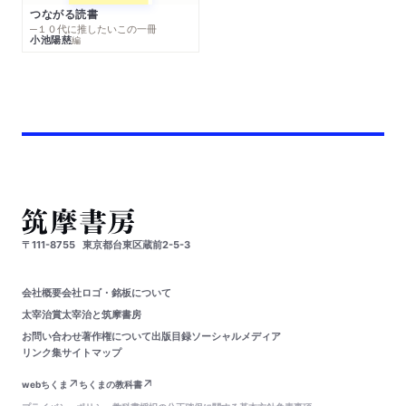
つながる読書
─１０代に推したいこの一冊
小池陽慈
編
〒111-8755
東京都台東区蔵前2-5-3
会社概要
会社ロゴ・銘板について
太宰治賞
太宰治と筑摩書房
お問い合わせ
著作権について
出版目録
ソーシャルメディア
リンク集
サイトマップ
webちくま
ちくまの教科書