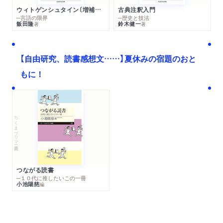
ウィトゲンシュタイン〔増補新版〕
古典注釈入門
─言語の限界
─歴史と技法
飯田隆
鈴木健一
著
著
【自由研究、読書感想文……】夏休みの宿題のおと
もに！
ちくまプリマー新書
つながる読書
─１０代に推したいこの一冊
小池陽慈
編