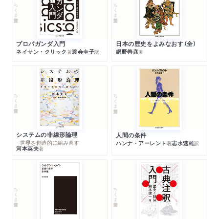
ちくま学芸文庫
ちくま学芸文庫
プロパガンダ入門
日本の歴史をよみなおす（全）
ネイサン・クリック
渡会圭子
網野善彦
著
訳
著
ちくま学芸文庫
ちくま学芸文庫
システムの非線形論理
人間の条件
─世界を創造的に組み直す
ハンナ・アーレント
志水速雄
著
訳
河本英夫
著
ちくま学芸文庫
ちくま学芸文庫