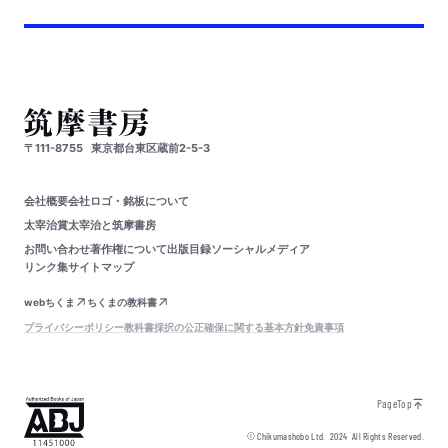
〒111-8755
東京都台東区蔵前2-5-3
会社概要
会社ロゴ・銘板について
太宰治賞
太宰治と筑摩書房
お問い合わせ
著作権について
出版目録
ソーシャルメディア
リンク集
サイトマップ
webちくま
ちくまの教科書
プライバシーポリシー
教科書採択の公正確保に関する基本方針
免責事項
PageTop
© Chikumashobo Ltd.
2024
All Rights Reserved.