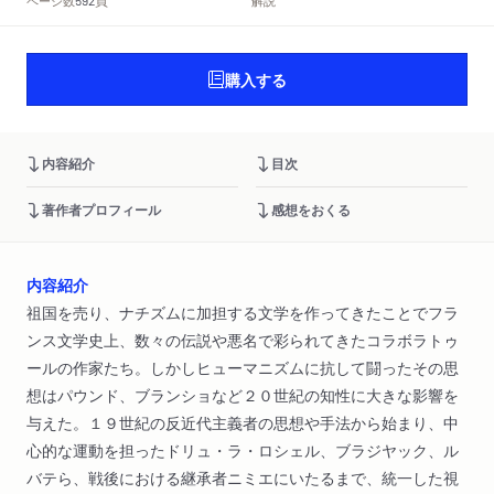
頁
ページ数
解説
592
購入する
内容紹介
目次
著作者プロフィール
感想をおくる
内容紹介
祖国を売り、ナチズムに加担する文学を作ってきたことでフラ
ンス文学史上、数々の伝説や悪名で彩られてきたコラボラトゥ
ールの作家たち。しかしヒューマニズムに抗して闘ったその思
想はパウンド、ブランショなど２０世紀の知性に大きな影響を
与えた。１９世紀の反近代主義者の思想や手法から始まり、中
心的な運動を担ったドリュ・ラ・ロシェル、ブラジヤック、ル
バテら、戦後における継承者ニミエにいたるまで、統一した視