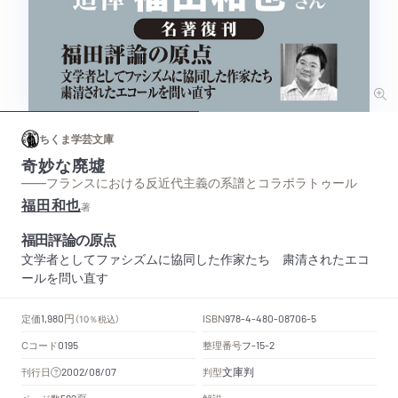
ちくま学芸文庫
奇妙な廃墟
——フランスにおける反近代主義の系譜とコラボラトゥール
福田和也
著
福田評論の原点
文学者としてファシズムに協同した作家たち 粛清されたエコ
ールを問い直す
円
定価
ISBN
1,980
（10％税込）
978-4-480-08706-5
Cコード
整理番号
フ
0195
-15-2
文庫判
刊行日
判型
2002/08/07