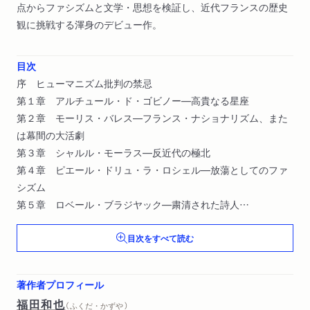
点からファシズムと文学・思想を検証し、近代フランスの歴史
観に挑戦する渾身のデビュー作。
目次
序 ヒューマニズム批判の禁忌
第１章 アルチュール・ド・ゴビノー―高貴なる星座
第２章 モーリス・バレス―フランス・ナショナリズム、また
は幕間の大活劇
第３章 シャルル・モーラス―反近代の極北
第４章 ピエール・ドリュ・ラ・ロシェル―放蕩としてのファ
シズム
第５章 ロベール・ブラジヤック―粛清された詩人
第６章 リュシアン・ルバテ―魂の復活のためのホロコースト
目次をすべて読む
第７章 ロジェ・ニミエ―生きながら戦後に葬られ
著作者プロフィール
福田和也
（ ふくだ・かずや ）