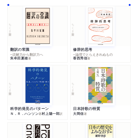
ちくま学芸文庫
ちくま学芸文庫
翻訳の常識
修辞的思考
─読解力から翻訳力へ
─論理でとらえきれぬもの
朱牟田夏雄
香西秀信
著
著
ちくま学芸文庫
ちくま学芸文庫
科学的発見のパターン
日本詩歌の特質
Ｎ．Ｒ．ハンソン
村上陽一郎
大岡信
著
訳
著