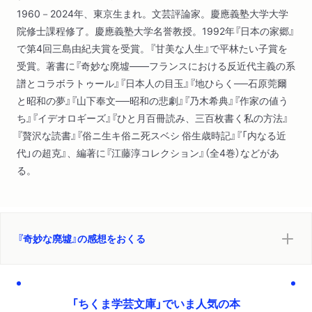
1960－2024年、東京生まれ。文芸評論家。慶應義塾大学大学
院修士課程修了。慶應義塾大学名誉教授。1992年『日本の家郷』
で第4回三島由紀夫賞を受賞。『甘美な人生』で平林たい子賞を
受賞。著書に『奇妙な廃墟――フランスにおける反近代主義の系
譜とコラボラトゥール』『日本人の目玉』『地ひらく──石原莞爾
と昭和の夢』『山下奉文──昭和の悲劇』『乃木希典』『作家の値う
ち』『イデオロギーズ』『ひと月百冊読み、三百枚書く私の方法』
『贅沢な読書』『俗ニ生キ俗ニ死スベシ 俗生歳時記』『「内なる近
代」の超克』、編著に『江藤淳コレクション』（全4巻）などがあ
る。
『奇妙な廃墟』の感想をおくる
「ちくま学芸文庫」でいま人気の本