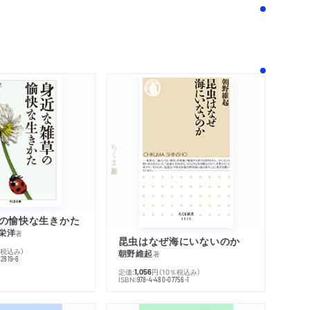
！
ちくま新書
の愉快な生きかた
栄洋
著
昆虫はなぜ海にいないのか
％税込み）
朝野維起
著
42819-6
定価:
円
（10％税込み）
1,056
ISBN:
978-4-480-07756-1