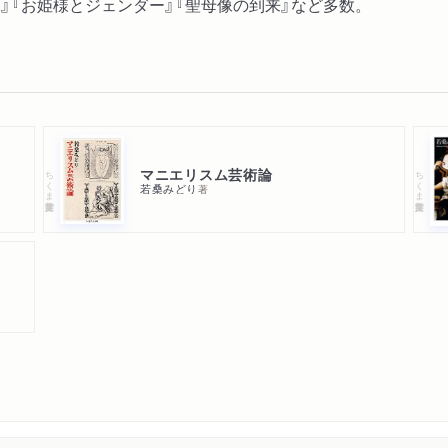
』『お姫様とジェンダー』『聖母像の到来』など多数。
マニエリスム芸術論
ちくま学芸文庫
ちくま学芸文庫
若桑みどり
著