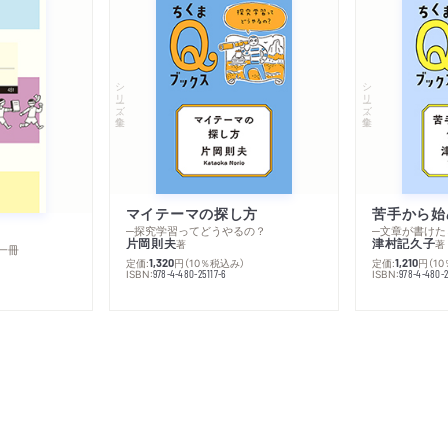
シリーズ・全集
シリーズ・全集
マイテーマの探し方
苦手から始
─探究学習ってどうやるの？
─文章が書けた
片岡則夫
津村記久子
著
著
一冊
定価:
円
（10％税込み）
定価:
円
（1
1,320
1,210
ISBN:
ISBN:
978-4-480-25117-6
978-4-480-2