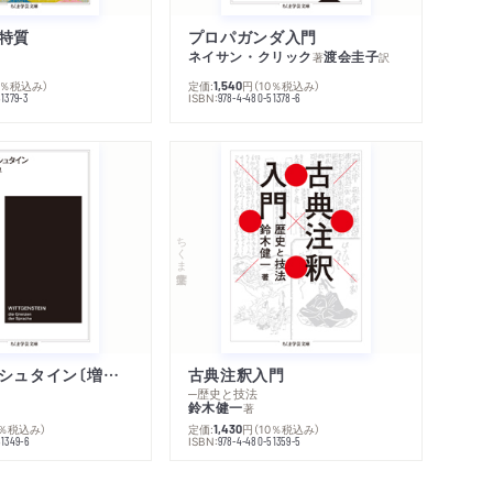
著作者プロフィール
シリーズ・関連本
特質
プロパガンダ入門
感想をおくる
ネイサン・クリック
渡会圭子
著
訳
0％税込み）
定価:
円
（10％税込み）
1,540
ISBN:
1379-3
978-4-480-51378-6
ちくま学芸文庫
ウィトゲンシュタイン〔増補新版〕
古典注釈入門
─歴史と技法
鈴木健一
著
0％税込み）
定価:
円
（10％税込み）
1,430
ISBN:
51349-6
978-4-480-51359-5