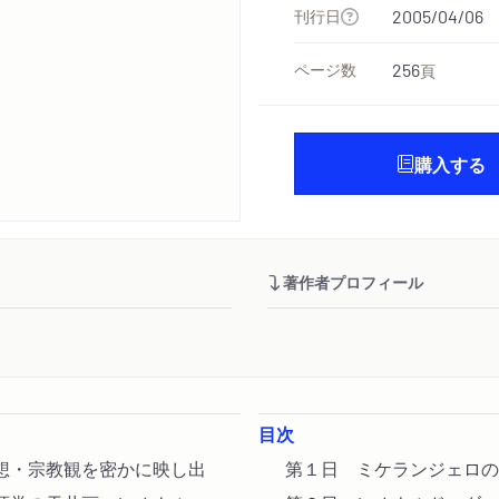
刊行日
2005/04/06
ページ数
256
頁
購入する
著作者プロフィール
目次
想・宗教観を密かに映し出
第１日 ミケランジェロの