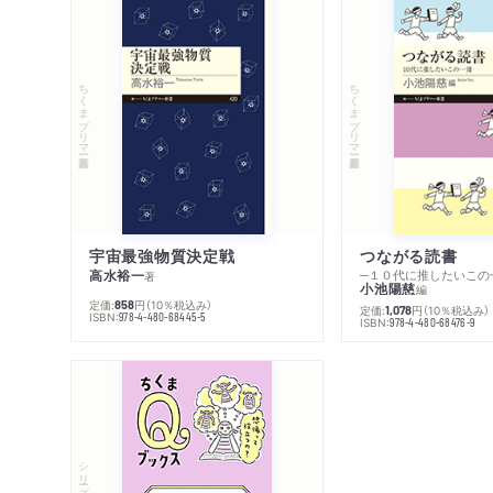
ちくまプリマー新書
ちくまプリマー新書
宇宙最強物質決定戦
つながる読書
高水裕一
─１０代に推したいこの
著
小池陽慈
編
定価:
円
（10％税込み）
858
定価:
円
（10％税込み）
1,078
ISBN:
978-4-480-68445-5
ISBN:
978-4-480-68476-9
シリーズ・全集