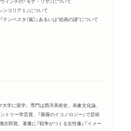
ヴィンチの『モナ・リザ』について
レンコリア１』について
テンペスタ（嵐）』あるいは“絵画の謎”について
ローマ大学に留学。専門は西洋美術史、表象文化論、
ントリー学芸賞、『薔薇のイコノロジー』で芸術
佛次郎賞。著書に『戦争がつくる女性像』『イメー