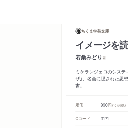
ちくま学芸文庫
イメージを
若桑みどり
著
ミケランジェロのシステ
ザ」、名画に隠された思
書。
定価
990
円
（10％税込）
Cコード
0171