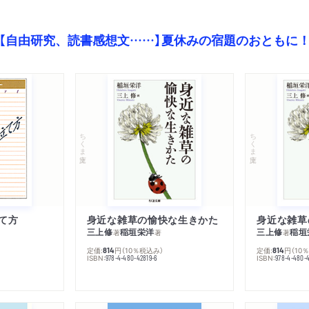
【自由研究、読書感想文……】夏休みの宿題のおともに
ちくま文庫
ちくま文庫
て方
身近な雑草の愉快な生きかた
身近な雑草
三上修
稲垣栄洋
三上修
稲垣
著
著
著
定価:
円
（10％税込み）
定価:
円
（10
814
814
ISBN:
ISBN:
978-4-480-42819-6
978-4-480-