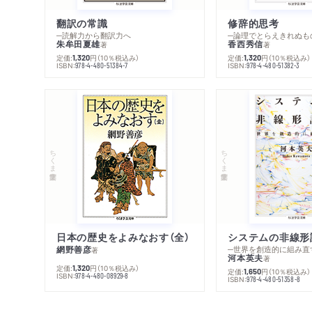
翻訳の常識
修辞的思考
─読解力から翻訳力へ
─論理でとらえきれぬも
朱牟田夏雄
香西秀信
著
著
定価:
円
（10％税込み）
定価:
円
（10％税込み）
1,320
1,320
ISBN:
ISBN:
978-4-480-51384-7
978-4-480-51382-3
ちくま学芸文庫
ちくま学芸文庫
日本の歴史をよみなおす（全）
システムの非線形
網野善彦
─世界を創造的に組み直
著
河本英夫
著
定価:
円
（10％税込み）
1,320
定価:
円
（10％税込み）
1,650
ISBN:
978-4-480-08929-8
ISBN:
978-4-480-51358-8