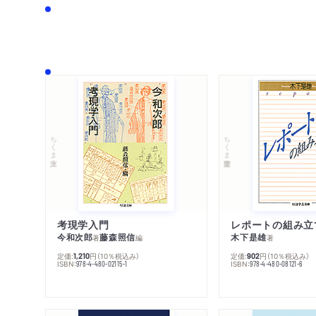
ちくま文庫
ちくま学芸文庫
考現学入門
レポートの組み立
今和次郎
藤森照信
木下是雄
著
編
著
定価:
円
（10％税込み）
定価:
円
（10％税込み）
1,210
902
ISBN:
ISBN:
978-4-480-02115-1
978-4-480-08121-6