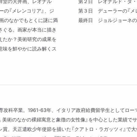
拝堂の天井画、レオナル
第２日 レオナルド・ダ・
ーの『メレンコリア』、ジ
第３日 デューラーの『メ
名画のなかでもとくに謎に満
最終日 ジョルジョーネの『
さぐる。画家が本当に描き
えたか？美術研究の成果を
意味を鮮やかに読み解くス
術学専攻科卒業。1961-63年、イタリア政府給費留学生として
 美術のなかの裸婦寓意と象徴の女性像』を中心とした業績でサ
レ賞、天正遣欧少年使節を描いた『クアトロ・ラガッツィ』で大