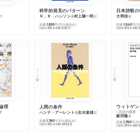
科学的発見のパターン
日本詩歌の
の
Ｎ．Ｒ．ハンソン
村上陽一郎
大岡信
著
訳
著
定価:
円
（10％税込み）
定価:
円
（1
1,650
1,540
ISBN:
ISBN:
978-4-480-51357-1
978-4-480-5
ちくま学芸文庫
ちくま学芸文庫
論理
人間の条件
す
─言語の限界
ハンナ・アーレント
志水速雄
著
訳
飯田隆
著
定価:
円
（10％税込み）
1,760
定価:
円
（1
1,760
ISBN:
978-4-480-08156-8
ISBN:
978-4-480-