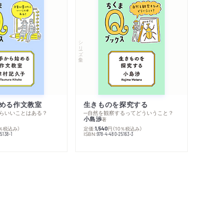
シリーズ・全集
める作文教室
生きものを探究する
らいいことはある？
─自然を観察するってどういうこと？
小島渉
著
0％税込み）
定価:
円
（10％税込み）
1,540
ISBN:
5138-1
978-4-480-25163-3