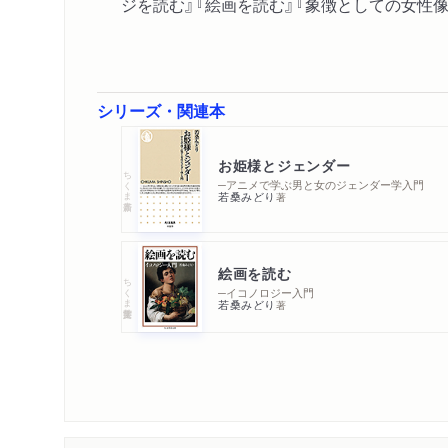
ジを読む』『絵画を読む』『象徴としての女性像
シリーズ・関連本
お姫様とジェンダー
ちくま新書
─アニメで学ぶ男と女のジェンダー学入門
若桑みどり
著
絵画を読む
ちくま学芸文庫
─イコノロジー入門
若桑みどり
著