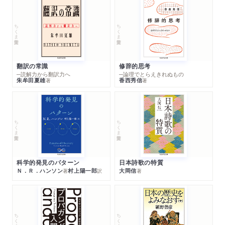
ちくま学芸文庫
ちくま学芸文庫
翻訳の常識
修辞的思考
─読解力から翻訳力へ
─論理でとらえきれぬもの
朱牟田夏雄
香西秀信
著
著
ちくま学芸文庫
ちくま学芸文庫
科学的発見のパターン
日本詩歌の特質
Ｎ．Ｒ．ハンソン
村上陽一郎
大岡信
著
訳
著
ちくま学芸文庫
ちくま学芸文庫