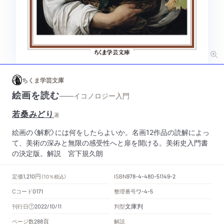
ちくま学芸文庫
絵画を読む
——イコノロジー入門
若桑みどり
著
絵画の〈解釈〉には何をしたらよいか。名画12作品の読解によっ
て、美術の深みと無限の感受性へと扉を開ける。美術史入門書
の決定版。解説 宮下規久朗
円
定価
ISBN
1,210
（10％税込）
978-4-480-51149-2
Cコード
整理番号
ワ
0171
-4-5
文庫判
刊行日
判型
2022/10/11
頁
ページ数
解説
288