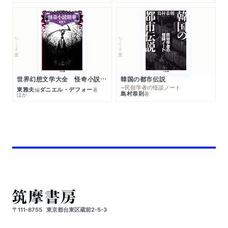
ちくま文庫
ちくま文庫
世界幻想文学大全 怪奇小説精華
韓国の都市伝説
─民俗学者の怪談ノート
東雅夫
ダニエル・デフォー
編
著
島村恭則
著
ほか
〒111-8755
東京都台東区蔵前2-5-3