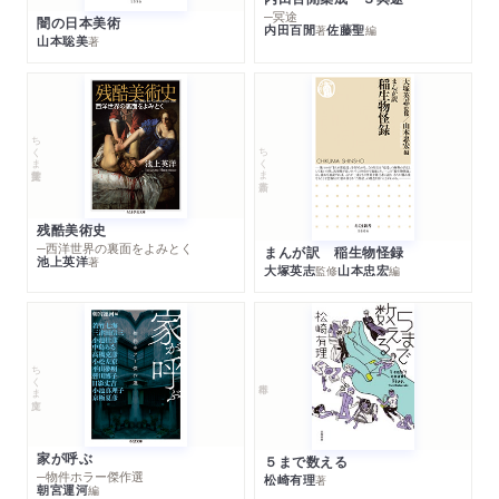
─冥途
闇の日本美術
内田百閒
佐藤聖
著
編
山本聡美
著
ちくま学芸文庫
ちくま新書
残酷美術史
─西洋世界の裏面をよみとく
まんが訳 稲生物怪録
池上英洋
著
大塚英志
山本忠宏
監修
編
ちくま文庫
家が呼ぶ
５まで数える
─物件ホラー傑作選
松崎有理
著
朝宮運河
編