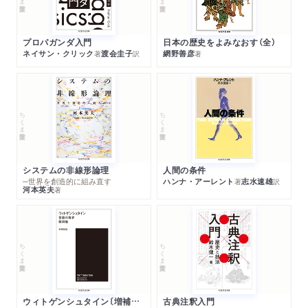
プロパガンダ入門
日本の歴史をよみなおす（全）
ネイサン・クリック
渡会圭子
網野善彦
著
訳
著
ちくま学芸文庫
ちくま学芸文庫
システムの非線形論理
人間の条件
─世界を創造的に組み直す
ハンナ・アーレント
志水速雄
著
訳
河本英夫
著
ちくま学芸文庫
ちくま学芸文庫
ウィトゲンシュタイン〔増補新版〕
古典注釈入門