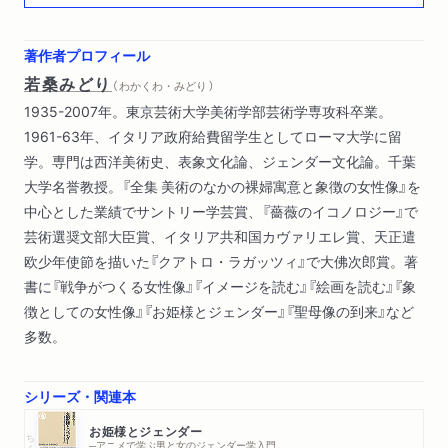
バルドゥング・グリーン『女の三世代』?老いについて?
ピーテル・ブリューゲル『バベルの塔』?文明への警告?
著作者プロフィール
若桑みどり
（ わかくわ・みどり ）
1935-2007年。東京芸術大学美術学部芸術学専攻科卒業。
1961-63年、イタリア政府給費留学生としてローマ大学に留
学。専門は西洋美術史、表象文化論、ジェンダー文化論。千葉
大学名誉教授。『全集 美術のなかの裸婦寓意と象徴の女性像』を
中心とした業績でサントリー学芸賞、『薔薇のイコノロジー』で
芸術選奨文部大臣賞、イタリア共和国カヴァリエレ賞、天正遣
欧少年使節を描いた『クアトロ・ラガッツィ』で大佛次郎賞。著
書に『戦争がつくる女性像』『イメージを読む』『絵画を読む』『象
徴としての女性像』『お姫様とジェンダー』『聖母像の到来』など
多数。
シリーズ・関連本
お姫様とジェンダー
ちくま新書
─アニメで学ぶ男と女のジェンダー学入門