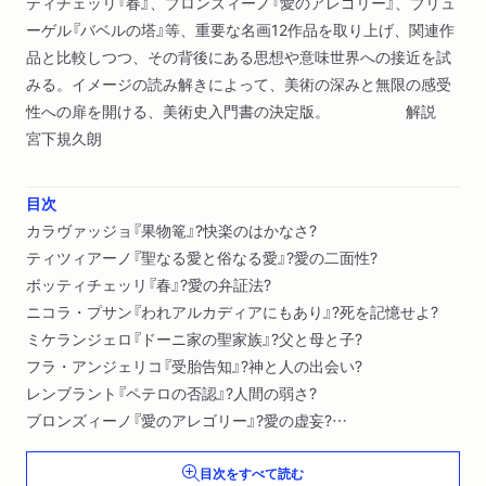
ティチェッリ『春』、ブロンズィーノ『愛のアレゴリー』、ブリュ
ーゲル『バベルの塔』等、重要な名画12作品を取り上げ、関連作
品と比較しつつ、その背後にある思想や意味世界への接近を試
みる。イメージの読み解きによって、美術の深みと無限の感受
性への扉を開ける、美術史入門書の決定版。 解説
宮下規久朗
目次
カラヴァッジョ『果物篭』?快楽のはかなさ?
ティツィアーノ『聖なる愛と俗なる愛』?愛の二面性?
ボッティチェッリ『春』?愛の弁証法?
ニコラ・プサン『われアルカディアにもあり』?死を記憶せよ?
ミケランジェロ『ドーニ家の聖家族』?父と母と子?
フラ・アンジェリコ『受胎告知』?神と人の出会い?
レンブラント『ペテロの否認』?人間の弱さ?
ブロンズィーノ『愛のアレゴリー』?愛の虚妄?
ジョルジョーネ『テンペスタ（嵐）』?男性原理と女性原理?
目次をすべて読む
デューラー『メレンコリア１』?自然哲学と芸術の結合?