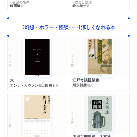
─言語の限界
─歴史と技法
飯田隆
鈴木健一
著
著
【幻想・ホラー・怪談……】涼しくなれる本
ちくま学芸文庫
ちくま文庫
江戸奇談怪談集
氷
須永朝彦
アンナ・カヴァン
山田和子
編訳
著
訳
ちくま文庫
ちくま新書
内田百閒集成 ３冥途