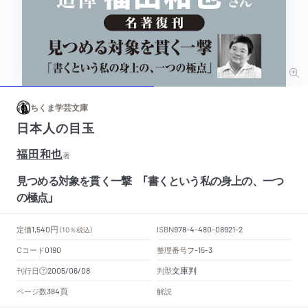
ちくま学芸文庫
日本人の目玉
福田和也
著
見つめる対象を貫く一撃 「書くという私の身上の、一つ
の極点」
円
定価
ISBN
1,540
（10％税込）
978-4-480-08921-2
Cコード
整理番号
フ
0190
-15-3
文庫判
刊行日
判型
2005/06/08
頁
ページ数
解説
384