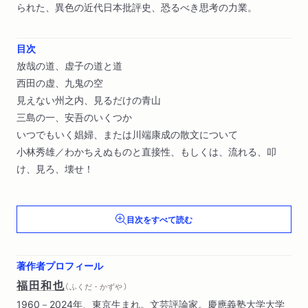
られた、異色の近代日本批評史、恐るべき思考の力業。
目次
放哉の道、虚子の道と道
西田の虚、九鬼の空
見えない州之内、見るだけの青山
三島の一、安吾のいくつか
いつでもいく娼婦、または川端康成の散文について
小林秀雄／わかちえぬものと直接性、もしくは、流れる、叩
け、見ろ、壊せ！
ふたつの目玉（解説 柳美里）
目次をすべて読む
著作者プロフィール
福田和也
（ ふくだ・かずや ）
1960－2024年、東京生まれ。文芸評論家。慶應義塾大学大学