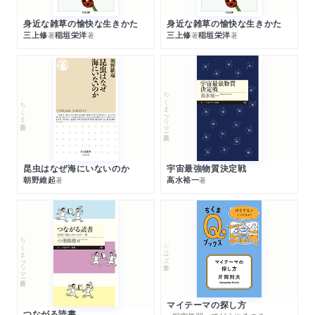
身近な雑草の愉快な生きかた
身近な雑草の愉快な生きかた
三上修
稲垣栄洋
三上修
稲垣栄洋
著
著
著
著
ちくまプリマー新書
ちくま新書
昆虫はなぜ海にいないのか
宇宙最強物質決定戦
朝野維起
高水裕一
著
著
ちくまプリマー新書
シリーズ・全集
マイテーマの探し方
つながる読書