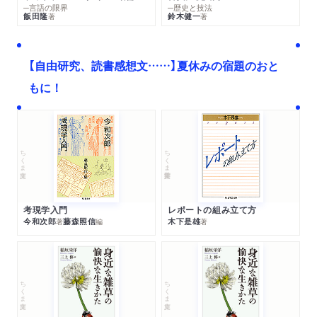
─言語の限界
─歴史と技法
飯田隆
鈴木健一
著
著
【自由研究、読書感想文……】夏休みの宿題のおと
もに！
ちくま文庫
ちくま学芸文庫
考現学入門
レポートの組み立て方
今和次郎
藤森照信
木下是雄
著
編
著
ちくま文庫
ちくま文庫