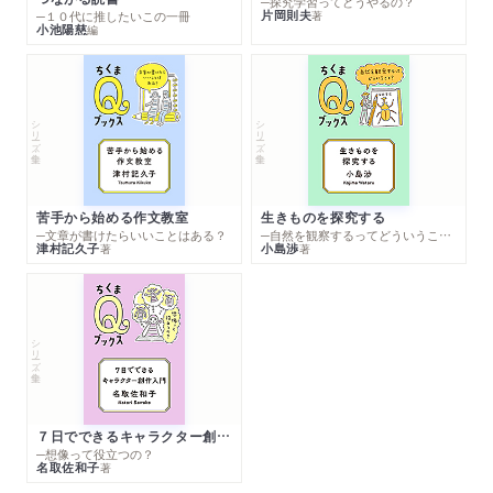
─探究学習ってどうやるの？
片岡則夫
著
─１０代に推したいこの一冊
小池陽慈
編
シリーズ・全集
シリーズ・全集
苦手から始める作文教室
生きものを探究する
─文章が書けたらいいことはある？
─自然を観察するってどういうこと？
津村記久子
小島渉
著
著
シリーズ・全集
７日でできるキャラクター創作入門
─想像って役立つの？
名取佐和子
著