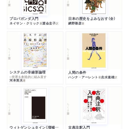
プロパガンダ入門
日本の歴史をよみなおす（全）
ネイサン・クリック
渡会圭子
網野善彦
著
訳
著
ちくま学芸文庫
ちくま学芸文庫
システムの非線形論理
人間の条件
─世界を創造的に組み直す
ハンナ・アーレント
志水速雄
著
訳
河本英夫
著
ちくま学芸文庫
ちくま学芸文庫
ウィトゲンシュタイン〔増補新版〕
古典注釈入門