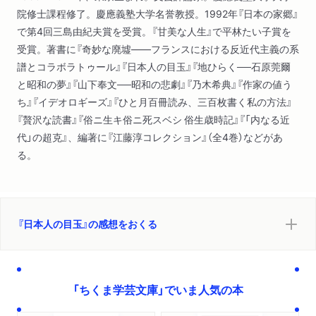
院修士課程修了。慶應義塾大学名誉教授。1992年『日本の家郷』
で第4回三島由紀夫賞を受賞。『甘美な人生』で平林たい子賞を
受賞。著書に『奇妙な廃墟――フランスにおける反近代主義の系
譜とコラボラトゥール』『日本人の目玉』『地ひらく──石原莞爾
と昭和の夢』『山下奉文──昭和の悲劇』『乃木希典』『作家の値う
ち』『イデオロギーズ』『ひと月百冊読み、三百枚書く私の方法』
『贅沢な読書』『俗ニ生キ俗ニ死スベシ 俗生歳時記』『「内なる近
代」の超克』、編著に『江藤淳コレクション』（全4巻）などがあ
る。
『日本人の目玉』の感想をおくる
「ちくま学芸文庫」でいま人気の本