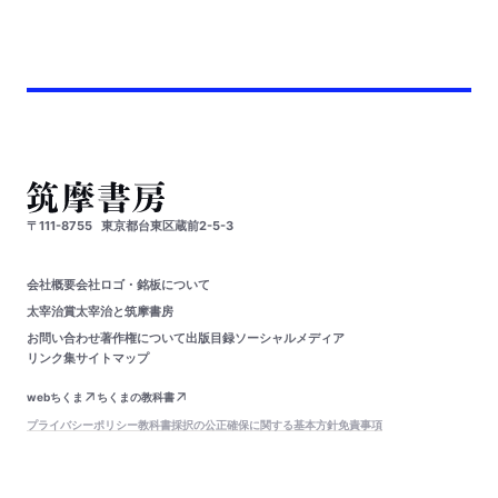
〒111-8755
東京都台東区蔵前2-5-3
会社概要
会社ロゴ・銘板について
太宰治賞
太宰治と筑摩書房
お問い合わせ
著作権について
出版目録
ソーシャルメディア
リンク集
サイトマップ
webちくま
ちくまの教科書
プライバシーポリシー
教科書採択の公正確保に関する基本方針
免責事項