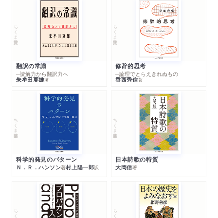
ちくま学芸文庫
ちくま学芸文庫
翻訳の常識
修辞的思考
─読解力から翻訳力へ
─論理でとらえきれぬもの
朱牟田夏雄
香西秀信
著
著
ちくま学芸文庫
ちくま学芸文庫
科学的発見のパターン
日本詩歌の特質
Ｎ．Ｒ．ハンソン
村上陽一郎
大岡信
著
訳
著
ちくま学芸文庫
ちくま学芸文庫