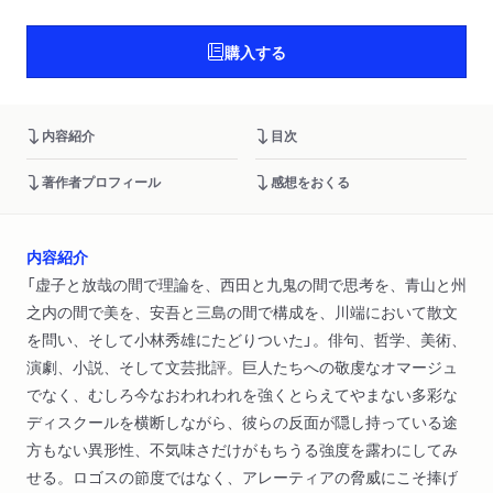
購入する
内容紹介
目次
著作者プロフィール
感想をおくる
内容紹介
「虚子と放哉の間で理論を、西田と九鬼の間で思考を、青山と州
之内の間で美を、安吾と三島の間で構成を、川端において散文
を問い、そして小林秀雄にたどりついた」。俳句、哲学、美術、
演劇、小説、そして文芸批評。巨人たちへの敬虔なオマージュ
でなく、むしろ今なおわれわれを強くとらえてやまない多彩な
ディスクールを横断しながら、彼らの反面が隠し持っている途
方もない異形性、不気味さだけがもちうる強度を露わにしてみ
せる。ロゴスの節度ではなく、アレーティアの脅威にこそ捧げ