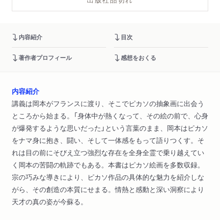
内容紹介
目次
著作者プロフィール
感想をおくる
内容紹介
講義は岡本がフランスに渡り、そこでピカソの抽象画に出会う
ところから始まる。「身体中が熱くなって、その絵の前で、心身
が爆発するような思いだった」という言葉のまま、岡本はピカソ
をナマ身に抱き、闘い、そして一体感をもって語りつくす。そ
れは目の前にそびえ立つ強烈な存在を全身全霊で乗り越えてい
く岡本の苦闘の軌跡でもある。本書はピカソ絵画を多数収録。
宗の巧みな導きにより、ピカソ作品の具体的な魅力を紹介しな
がら、その創造の本質にせまる。情熱と感動と深い洞察により
天才の真の姿が今蘇る。