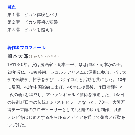
目次
第１講 ピカソ体験とパリ
第２講 ピカソ芸術の変遷
第３講 ピカソを超える
著作者プロフィール
岡本太郎
（ おかもと・たろう ）
1911-96年。父は漫画家・岡本一平、母は作家・岡本かの子。
29年渡仏、抽象芸術、シュルレアリスムの運動に参加。パリ大
学で民族学、哲学を学び、バタイユらと活動を共にした。40年
に帰国、42年中国戦線に出征。46年に復員後、花田清輝らと
「夜の会」を結成し、アヴァンギャルド芸術を推進した。『今日
の芸術』『日本の伝統』はベストセラーとなった。70年、大阪万
博テーマ館のプロデューサーとして「太陽の塔」を制作。以後、
テレビをはじめとするあらゆるメディアを通じて発言と行動を
つづけた。