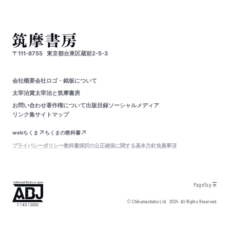
〒111-8755
東京都台東区蔵前2-5-3
会社概要
会社ロゴ・銘板について
太宰治賞
太宰治と筑摩書房
お問い合わせ
著作権について
出版目録
ソーシャルメディア
リンク集
サイトマップ
webちくま
ちくまの教科書
プライバシーポリシー
教科書採択の公正確保に関する基本方針
免責事項
PageTop
© Chikumashobo Ltd.
2024
All Rights Reserved.