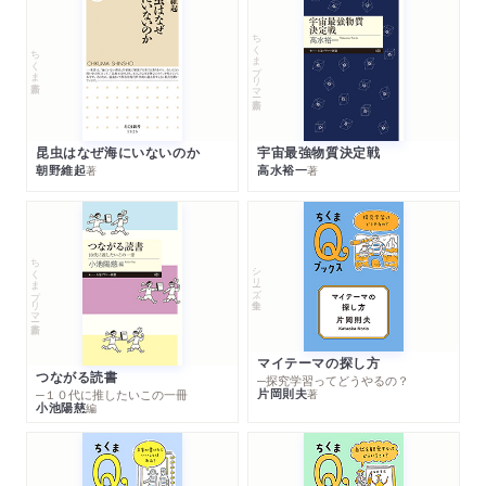
ちくまプリマー新書
ちくま新書
昆虫はなぜ海にいないのか
宇宙最強物質決定戦
朝野維起
高水裕一
著
著
ちくまプリマー新書
シリーズ・全集
マイテーマの探し方
つながる読書
─探究学習ってどうやるの？
片岡則夫
著
─１０代に推したいこの一冊
小池陽慈
編