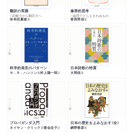
翻訳の常識
修辞的思考
─読解力から翻訳力へ
─論理でとらえきれぬもの
朱牟田夏雄
香西秀信
著
著
ちくま学芸文庫
ちくま学芸文庫
科学的発見のパターン
日本詩歌の特質
Ｎ．Ｒ．ハンソン
村上陽一郎
大岡信
著
訳
著
ちくま学芸文庫
ちくま学芸文庫
プロパガンダ入門
日本の歴史をよみなおす（全）
ネイサン・クリック
渡会圭子
網野善彦
著
訳
著