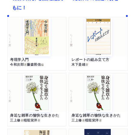
もに！
ちくま文庫
ちくま学芸文庫
考現学入門
レポートの組み立て方
今和次郎
藤森照信
木下是雄
著
編
著
ちくま文庫
ちくま文庫
身近な雑草の愉快な生きかた
身近な雑草の愉快な生きかた
三上修
稲垣栄洋
三上修
稲垣栄洋
著
著
著
著