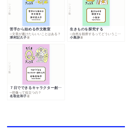
シリーズ・全集
シリーズ・全集
苦手から始める作文教室
生きものを探究する
─文章が書けたらいいことはある？
─自然を観察するってどういうこと？
津村記久子
小島渉
著
著
シリーズ・全集
７日でできるキャラクター創作入門
─想像って役立つの？
名取佐和子
著