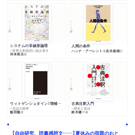
ちくま学芸文庫
ちくま学芸文庫
システムの非線形論理
人間の条件
─世界を創造的に組み直す
ハンナ・アーレント
志水速雄
著
訳
河本英夫
著
ちくま学芸文庫
ちくま学芸文庫
ウィトゲンシュタイン〔増補新版〕
古典注釈入門
─言語の限界
─歴史と技法
飯田隆
鈴木健一
著
著
【自由研究、読書感想文……】夏休みの宿題のおと