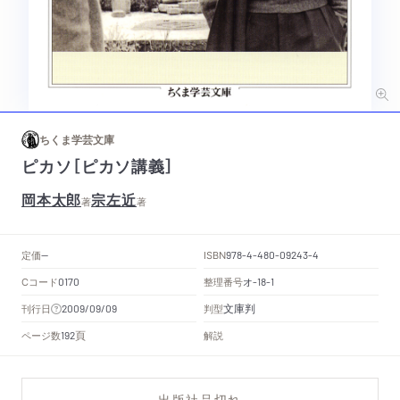
ちくま学芸文庫
ピカソ［ピカソ講義］
岡本太郎
宗左近
著
著
定価
ISBN
--
978-4-480-09243-4
Cコード
整理番号
オ
0170
-18-1
文庫判
刊行日
判型
2009/09/09
頁
ページ数
解説
192
出版社品切れ