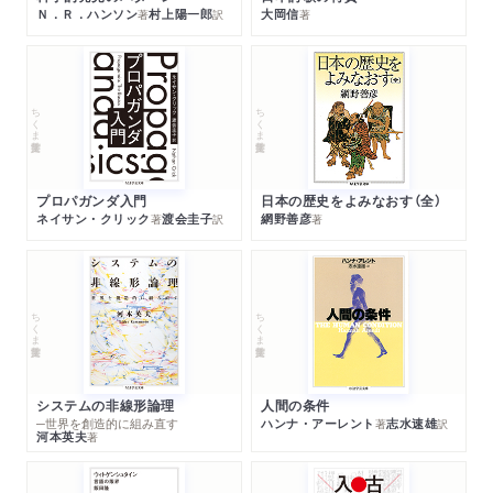
Ｎ．Ｒ．ハンソン
村上陽一郎
大岡信
著
訳
著
ちくま学芸文庫
ちくま学芸文庫
プロパガンダ入門
日本の歴史をよみなおす（全）
ネイサン・クリック
渡会圭子
網野善彦
著
訳
著
ちくま学芸文庫
ちくま学芸文庫
システムの非線形論理
人間の条件
─世界を創造的に組み直す
ハンナ・アーレント
志水速雄
著
訳
河本英夫
著