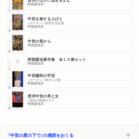
ちくま文庫
自分のなかに歴史をよむ
阿部謹也
著
中世を旅する人びと
ちくま学芸文庫
─ヨーロッパ庶民生活点描
阿部謹也
著
ちくま学芸文庫
中世の窓から
阿部謹也
著
シリーズ・全集
阿部謹也著作集 全１０冊セット
阿部謹也
著
中世賤民の宇宙
ちくま学芸文庫
─ヨーロッパ原点への旅
阿部謹也
著
西洋中世の男と女
ちくま学芸文庫
─聖性の呪縛の下で
阿部謹也
著
『中世の星の下で』の感想をおくる