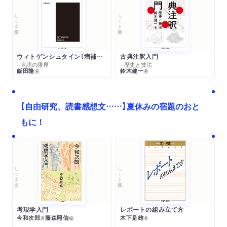
ちくま学芸文庫
ちくま学芸文庫
ウィトゲンシュタイン〔増補新版〕
古典注釈入門
─言語の限界
─歴史と技法
飯田隆
鈴木健一
著
著
【自由研究、読書感想文……】夏休みの宿題のおと
もに！
ちくま文庫
ちくま学芸文庫
考現学入門
レポートの組み立て方
今和次郎
藤森照信
木下是雄
著
編
著