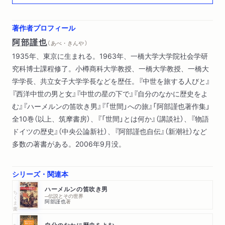
著作者プロフィール
阿部謹也
（ あべ・きんや ）
1935年、東京に生まれる。1963年、一橋大学大学院社会学研
究科博士課程修了。小樽商科大学教授、一橋大学教授、一橋大
学学長、共立女子大学学長などを歴任。『中世を旅する人びと』
『西洋中世の男と女』『中世の星の下で』『自分のなかに歴史をよ
む』『ハーメルンの笛吹き男』『「世間」への旅』「阿部謹也著作集」
全10巻（以上、筑摩書房）、『「世間」とは何か』（講談社）、『物語
ドイツの歴史』（中央公論新社）、『阿部謹也自伝』（新潮社）など
多数の著書がある。2006年9月没。
シリーズ・関連本
ハーメルンの笛吹き男
ちくま文庫
─伝説とその世界
阿部謹也
著