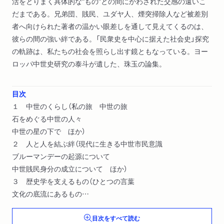
活をとりまく具体的な“もの”との間にかわされた交感の遠いこ
だまである。兄弟団、賎民、ユダヤ人、煙突掃除人など被差別
者へ向けられた著者の温かい眼差しを通して見えてくるのは、
彼らの間の強い絆である。「民衆史を中心に据えた社会史」探究
の軌跡は、私たちの社会を照らし出す鏡ともなっている。ヨー
ロッパ中世史研究の泰斗が遺した、珠玉の論集。
目次
１ 中世のくらし（私の旅 中世の旅
石をめぐる中世の人々
中世の星の下で ほか）
２ 人と人を結ぶ絆（現代に生きる中世市民意識
ブルーマンデーの起源について
中世賎民身分の成立について ほか）
３ 歴史学を支えるもの（ひとつの言葉
文化の底流にあるもの
知的探究の喜びとわが国の学問 ほか）
目次をすべて読む