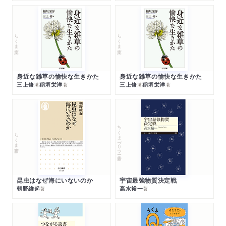
ちくま文庫
ちくま文庫
身近な雑草の愉快な生きかた
身近な雑草の愉快な生きかた
三上修
稲垣栄洋
三上修
稲垣栄洋
著
著
著
著
ちくまプリマー新書
ちくま新書
昆虫はなぜ海にいないのか
宇宙最強物質決定戦
朝野維起
高水裕一
著
著