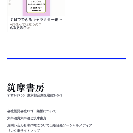
７日でできるキャラクター創作入門
─想像って役立つの？
名取佐和子
著
〒111-8755
東京都台東区蔵前2-5-3
会社概要
会社ロゴ・銘板について
太宰治賞
太宰治と筑摩書房
お問い合わせ
著作権について
出版目録
ソーシャルメディア
リンク集
サイトマップ