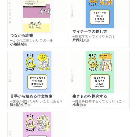
ちくまプリマー新書
シリーズ・全集
マイテーマの探し方
つながる読書
─探究学習ってどうやるの？
片岡則夫
著
─１０代に推したいこの一冊
小池陽慈
編
シリーズ・全集
シリーズ・全集
苦手から始める作文教室
生きものを探究する
─文章が書けたらいいことはある？
─自然を観察するってどういうこと？
津村記久子
小島渉
著
著
シリーズ・全集