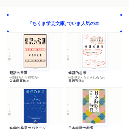
「ちくま学芸文庫」でいま人気の本
ちくま学芸文庫
ちくま学芸文庫
翻訳の常識
修辞的思考
─読解力から翻訳力へ
─論理でとらえきれぬもの
朱牟田夏雄
香西秀信
著
著
ちくま学芸文庫
ちくま学芸文庫
科学的発見のパターン
日本詩歌の特質