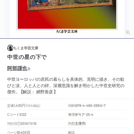
ちくま学芸文庫
中世の星の下で
阿部謹也
著
中世ヨーロッパの庶民の暮らしを具体的、克明に描き、その歓
びと涙、人と人との絆、深層意識を解き明かした中世史研究の
傑作。 【解説： 網野善彦 】
円
定価
ISBN
1,430
（10％税込）
978-4-480-09341-7
Cコード
整理番号
ア
0122
-25-4
文庫判
刊行日
判型
2010/11/10
頁
ページ数
解説
400