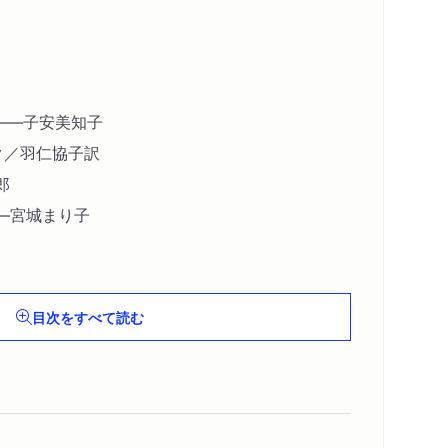
――子安美知子
ク／羽仁協子訳
郎
―宮城まり子
き
目次をすべて読む
の私記――G・ギッシング／平井正穂訳
紙風船――岸惠子
藤原新也