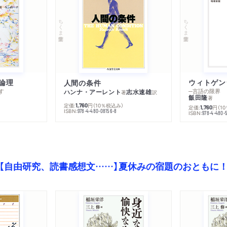
34 大仏開眼 七五二年の
35 内臓とこころ――三
ちくま学芸文庫
ちくま学芸文庫
36 胡桃の中の世界――
37 言葉ともの――高良
〔手帖8〕 不思議の国へ
論理
人間の条件
す
─言語の限界
ハンナ・アーレント
志水速雄
著
訳
［9］ 制度の罠
飯田隆
著
定価:
円
（10％税込み）
1,760
定価:
円
（1
1,760
38 母語と母国語――田
ISBN:
978-4-480-08156-8
ISBN:
978-4-480-
39 異時代人の眼――若
40 もののみえてくる過
41 接吻――阿部謹也
【自由研究、読書感想文……】夏休みの宿題のおともに
42 ホンモノのおカネの
〔手帖9〕発想を縛るもの
［10］ 〈私〉とは何ものか