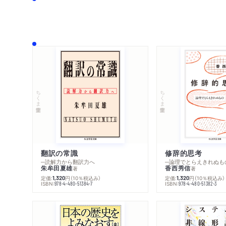
ちくま学芸文庫
ちくま学芸文庫
翻訳の常識
修辞的思考
─読解力から翻訳力へ
─論理でとらえきれぬも
朱牟田夏雄
香西秀信
著
著
定価:
円
（10％税込み）
定価:
円
（10％税込み）
1,320
1,320
ISBN:
ISBN:
978-4-480-51384-7
978-4-480-51382-3