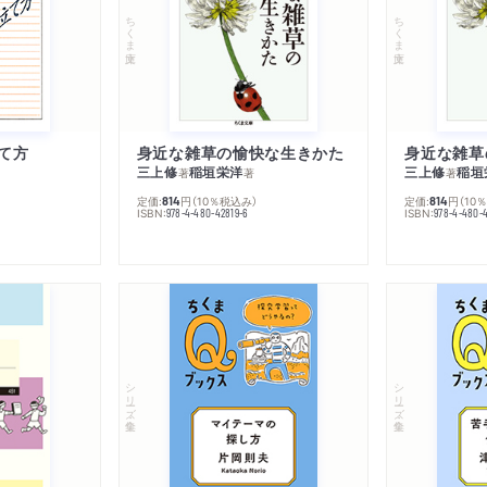
43 否と言うこと――ア
ちくま文庫
ちくま文庫
44 接続点――藤本和子
45 掟――F・カフカ／
46 快楽――武田泰淳
て方
身近な雑草の愉快な生きかた
身近な雑草
47 思考――M・セール
三上修
稲垣栄洋
三上修
稲垣
著
著
著
〔手帖10〕「私」という謎
定価:
円
（10％税込み）
定価:
円
（10
814
814
ISBN:
ISBN:
978-4-480-42819-6
978-4-480-
［11］ 明日を問う
48 飛行機と地球――サ
49 コールドチェーンと
50 複製技術の時代にお
シリーズ・全集
シリーズ・全集
原宏平訳
51 終末の言葉――安岡
〔手帖11〕生き方をみちび