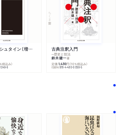
世界音楽祭――林 光
木成夫
ちくま学芸文庫
澁澤龍彦
留美子
ウィトゲンシュタイン〔増補新版〕
古典注釈入門
─歴史と技法
鈴木健一
著
0％税込み）
定価:
円
（10％税込み）
1,430
中克彦
ISBN:
51349-6
978-4-480-51359-5
桑みどり
程――中岡哲郎
！
作り方――岩井克人