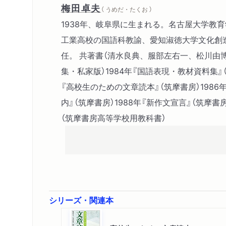
梅田卓夫
（ うめだ・たくお ）
1938年、岐阜県に生まれる。名古屋大学教
工業高校の国語科教諭、愛知淑徳大学文化創
任。 共著書（清水良典、服部左右一、松川由博
集・私家版）1984年『国語表現・教材資料集』（
『高校生のための文章読本』（筑摩書房）198
内』（筑摩書房）1988年『新作文宣言』（筑摩書房
（筑摩書房高等学校用教科書）
シリーズ・関連本