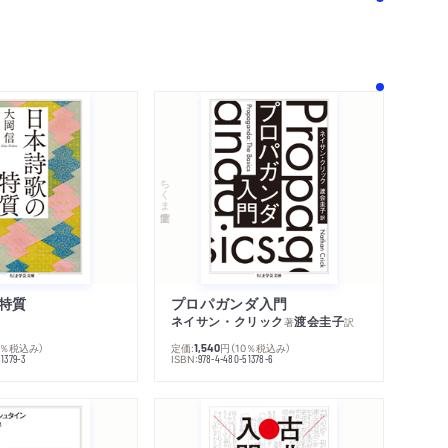
著作者プロフィール
―山本吉左右
シリーズ・関連本
感想をおくる
秋岡芳夫
ちくま学芸文庫
・ジャコメッティ／矢内原伊作訳
藤原覚一
男
ャンタル
特質
プロパガンダ入門
ネイサン・クリック
渡会圭子
著
訳
0％税込み）
定価:
円
（10％税込み）
1,540
ISBN:
1379-3
978-4-480-51378-6
田ルイ子