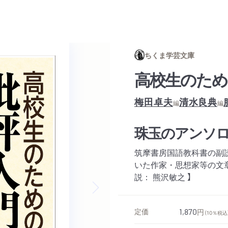
ちくま学芸文庫
高校生のため
梅田卓夫
清水良典
編
編
珠玉のアンソ
筑摩書房国語教科書の副
いた作家・思想家等の文
説： 熊沢敏之 】
Next slide
定価
1,870
円
（10％税込