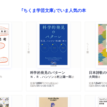
26 連歌と民衆の言葉―
「ちくま学芸文庫」でいま人気の本
27 長い話――黒澤 明
〔手帖6〕 もっと楽しく
［7］ 思考するまなざし
28 手が考えて作る――
ちくま学芸文庫
ちくま学芸文庫
29 自動車と彫刻――A
30 男結びについて――
31 石の思想――饗庭孝
32 二つの瞳――蓮實シ
科学的発見のパターン
日本詩歌の
の
Ｎ．Ｒ．ハンソン
村上陽一郎
大岡信
著
訳
著
〔手帖7〕モノをみつめる
定価:
円
（10％税込み）
定価:
円
（1
1,650
1,540
ISBN:
ISBN:
978-4-480-51357-1
978-4-480-5
［8］ 異郷の発見
33 インドへの旅――吉