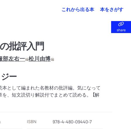
これから出る本
本をさがす
share
share
の批評入門
服部左右一
松川由博
編
編
ロジー
読本として編まれた名教材の批評編。気になって
章を、短文読切り解説付でまとめて読める。 【解
ISBN
978-4-480-09440-7
）