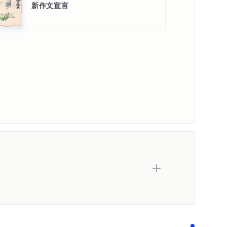
―中井正一
新作文宣言
代――竹内 好
て――J・グルニエ／成瀬駒男訳
幼年時代――水木しげる
ヴォワール／朝吹登水子訳
明平
――山下洋輔
セージ――手塚治虫／ジュディ・オング
内容紹介・目次