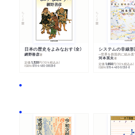
ちくま学芸文庫
ちくま学芸文庫
日本の歴史をよみなおす（全）
システムの非線形
網野善彦
─世界を創造的に組み直
著
河本英夫
著
定価:
円
（10％税込み）
1,320
定価:
円
（10％税込み）
1,650
ISBN:
978-4-480-08929-8
ISBN:
978-4-480-51358-8