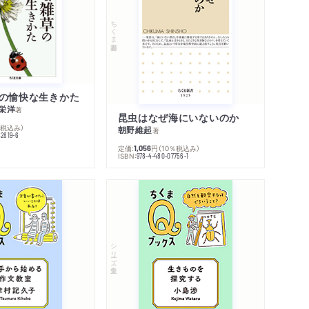
ラン／白井成雄訳
ちくま新書
本野亨一訳
の愉快な生きかた
／及川馥訳
栄洋
著
昆虫はなぜ海にいないのか
％税込み）
朝野維起
著
42819-6
定価:
円
（10％税込み）
1,056
ISBN:
978-4-480-07756-1
ン＝テグジュペリ／山崎庸一郎訳
ひそやかな意志――森崎和江
ける芸術作品――W・ベンヤミン／高木久雄・高
シリーズ・全集
章太郎
く力