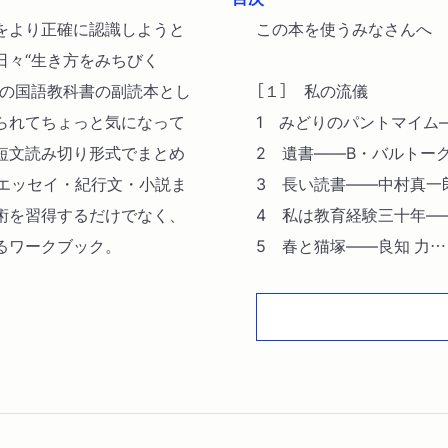
をより正確に認識しようと
この本を使うみなさんへ
日々“生き方をみちびく
房の国語教科書の副読本とし
［１］ 私の流儀
られてちょっと気になって
1 みどりのパントマイム
短文読み切り形式でまとめ
2 遺書――B・バルトー
、エッセイ・紀行文・小説ま
3 長い読書――中村真一
術を習得するだけでなく、
4 私は教育経験三十年―
るワークブック。
5 春と猫塚――良知 力
〔手帖1〕 批評が生まれると
［2］ 境界に立つ
6 ヘンリ・ライクロフト
7 ああ西洋、人情うすき
8 満月の海の丸い豚――