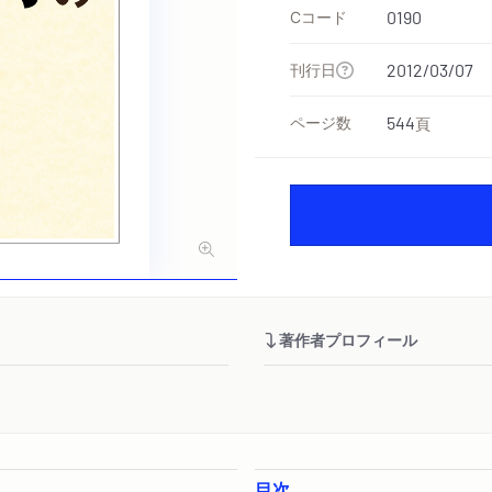
Cコード
0190
刊行日
2012/03/07
ページ数
544
頁
著作者プロフィール
目次