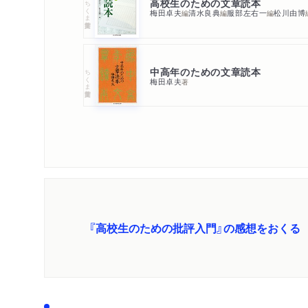
高校生のための文章読本
ちくま学芸文庫
梅田卓夫
清水良典
服部左右一
松川由博
編
編
編
中高年のための文章読本
ちくま学芸文庫
梅田卓夫
著
『高校生のための批評入門』の感想をおくる