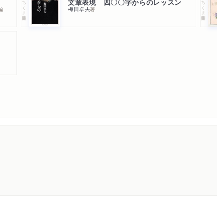
17 一握の大理石の砂―
文章表現 四〇〇字からのレッスン
ちくま学芸文庫
ちくま学芸文庫
梅田卓夫
編
著
18 中国の近代と日本の近
〔手帖4〕矛盾を引き受ける
［5］ 生と死のサイクル
19 一匹の犬の死につい
20 断層――中上健次
21 妖怪たちとくらした
22 娘時代――S・ボー
23 闘士の休日――杉浦
〔手帖5〕 命をいとおしむ
［6］ 作るよろこび
24 ジャズは行為である
25 マンガは反逆のメッ