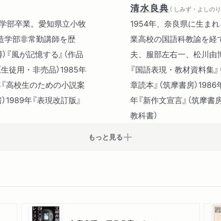
9 貧困の現代化――I・
清水良典
（ しみず・よしのり 
〔手帖2〕 違いにこだわる
育学部卒業。愛知県立小牧
1954年、奈良県に生ま
造学部非常勤講師を歴
業高校の国語科教諭を経
［3］ 拒絶の勇気
）『風が記憶する』（作品
夫、服部左右一、松川由博
10 サラリーマン訓――
生徒用・非売品）1985年
『国語表現・教材資料集』
11 ゴルディウスの結び
6年『高校生のための小説案
章読本』（筑摩書房）198
12 不健康のままで生きさ
）1989年『表現改訂版』
年『新作文宣言』（筑摩書房
13 独裁者の結びの演説
教科書）
〔手帖3〕 常識を疑う
もっと見る
［4］ 喩の世界
14 良識派――安部公房
15 隠喩としての病――
16 ユーモラスな現代―