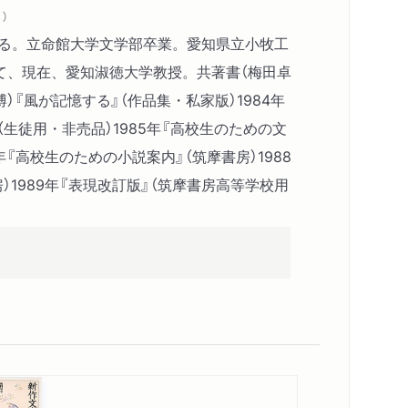
イリッチ／大久保直幹訳
）
れる。立命館大学文学部卒業。愛知県立小牧工
て、現在、愛知淑徳大学教授。共著書（梅田卓
）『風が記憶する』（作品集・私家版）1984年
花田清輝
（生徒用・非売品）1985年『高校生のための文
目――E・ケストナー／高橋健二訳
6年『高校生のための小説案内』（筑摩書房）1988
せてよ――森 毅
）1989年『表現改訂版』（筑摩書房高等学校用
――C・チャップリン／中野好夫訳
S・ソンタグ／富山太佳夫訳
―辻まこと