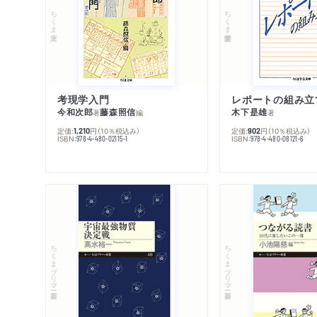
ちくま文庫
ちくま学芸文庫
考現学入門
レポートの組み立
今和次郎
藤森照信
木下是雄
著
編
著
定価:
円
（10％税込み）
定価:
円
（10％税込み）
1,210
902
ISBN:
ISBN:
978-4-480-02115-1
978-4-480-08121-6
ちくまプリマー新書
ちくまプリマー新書