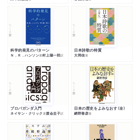
ちくま学芸文庫
ちくま学芸文庫
科学的発見のパターン
日本詩歌の特質
Ｎ．Ｒ．ハンソン
村上陽一郎
大岡信
著
訳
著
ちくま学芸文庫
ちくま学芸文庫
プロパガンダ入門
日本の歴史をよみなおす（全）
ネイサン・クリック
渡会圭子
網野善彦
著
訳
著