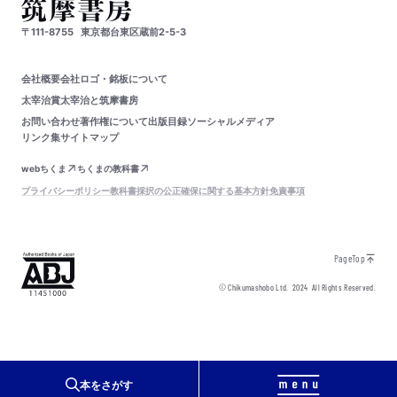
〒111-8755
東京都台東区蔵前2-5-3
会社概要
会社ロゴ・銘板について
太宰治賞
太宰治と筑摩書房
お問い合わせ
著作権について
出版目録
ソーシャルメディア
リンク集
サイトマップ
webちくま
ちくまの教科書
プライバシーポリシー
教科書採択の公正確保に関する基本方針
免責事項
PageTop
© Chikumashobo Ltd.
2024
All Rights Reserved.
本をさがす