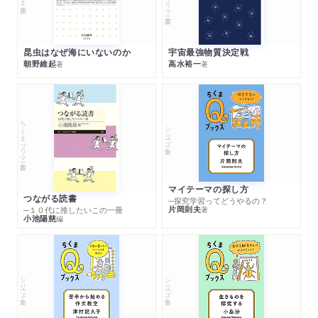
昆虫はなぜ海にいないのか
宇宙最強物質決定戦
朝野維起
高水裕一
著
著
ちくまプリマー新書
シリーズ・全集
マイテーマの探し方
つながる読書
─探究学習ってどうやるの？
片岡則夫
著
─１０代に推したいこの一冊
小池陽慈
編
シリーズ・全集
シリーズ・全集