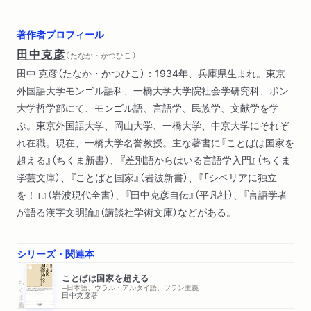
「カタ‐」の練習問題
サベツ語にも方言的カタヨリがあるかもしれん
著作者プロフィール
豊橋豚のナマクビ事件の巻
田中克彦
（ たなか・かつひこ ）
田中 克彦（たなか・かつひこ）：1934年、兵庫県生まれ。東京
あとがき
外国語大学モンゴル語科、一橋大学大学院社会学研究科、ボン
ちくま学芸文庫版あとがき
大学哲学部にて、モンゴル語、言語学、民族学、文献学を学
参考文献一覧
ぶ。東京外国語大学、岡山大学、一橋大学、中京大学にそれぞ
解説 礫川全次
れ在職。現在、一橋大学名誉教授。主な著書に『ことばは国家を
超える』（ちくま新書）、『差別語からはいる言語学入門』（ちくま
学芸文庫）、『ことばと国家』（岩波新書）、『「シベリアに独立
を！」』（岩波現代全書）、『田中克彦自伝』（平凡社）、『言語学者
が語る漢字文明論』（講談社学術文庫）などがある。
シリーズ・関連本
ことばは国家を超える
ちくま新書
─日本語、ウラル・アルタイ語、ツラン主義
田中克彦
著