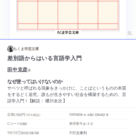
ちくま学芸文庫
差別語からはいる言語学入門
田中克彦
著
なぜ使ってはいけないのか
サベツと呼ばれる現象をきっかけに、ことばというものの本質
をするどく追究。誰もが生きやすい社会を構築するための、言
語学入門！ 【解説： 礫川全次 】
円
定価
ISBN
1,100
（10％税込）
978-4-480-09462-9
Cコード
整理番号
タ
0180
-7-3
文庫判
刊行日
判型
2012/06/06