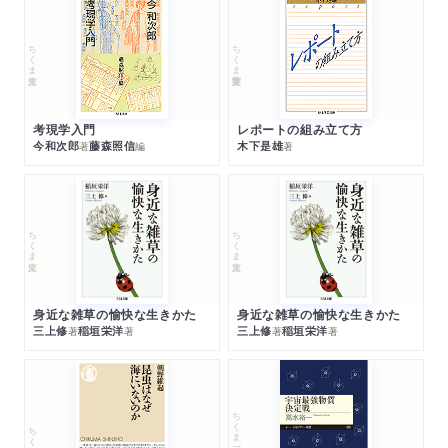
ちくま文庫
ちくま学芸文庫
考現学入門
レポートの組み立て方
今和次郎
藤森照信
木下是雄
著
編
著
ちくま文庫
ちくま文庫
身近な雑草の愉快な生きかた
身近な雑草の愉快な生きかた
三上修
稲垣栄洋
三上修
稲垣栄洋
著
著
著
著
ちくまプリマー新書
ちくま新書