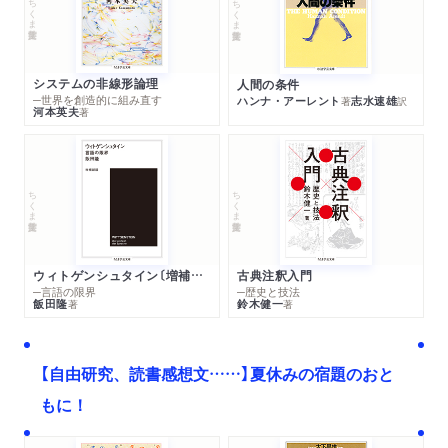
ちくま学芸文庫
ちくま学芸文庫
システムの非線形論理
人間の条件
─世界を創造的に組み直す
ハンナ・アーレント
志水速雄
著
訳
河本英夫
著
ちくま学芸文庫
ちくま学芸文庫
ウィトゲンシュタイン〔増補新版〕
古典注釈入門
─言語の限界
─歴史と技法
飯田隆
鈴木健一
著
著
【自由研究、読書感想文……】夏休みの宿題のおと
もに！