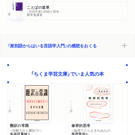
ことばの道草
─言語学者の回想と探求
田中克彦
著
『差別語からはいる言語学入門』の感想をおくる
「ちくま学芸文庫」でいま人気の本
ちくま学芸文庫
ちくま学芸文庫
翻訳の常識
修辞的思考
─読解力から翻訳力へ
─論理でとらえきれぬもの
朱牟田夏雄
香西秀信
著
著