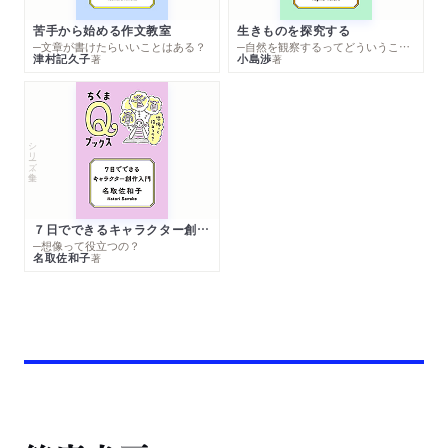
苦手から始める作文教室
生きものを探究する
─文章が書けたらいいことはある？
─自然を観察するってどういうこと？
津村記久子
小島渉
著
著
シリーズ・全集
７日でできるキャラクター創作入門
─想像って役立つの？
名取佐和子
著