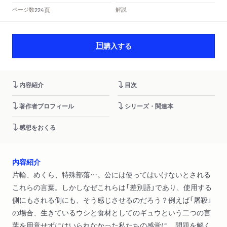
頁
ページ数
解説
224
購入する
内容紹介
目次
著作者プロフィール
シリーズ・関連本
感想をおくる
内容紹介
片輪、めくら、特殊部落…。公には使ってはいけないとされる
これらの言葉。しかしなぜこれらは「差別語」であり、使用する
側にもされる側にも、そう感じさせるのだろう？例えば「屠殺」
の場合、生きているウシと食材としてのギュウという二つの言
葉を用意せずにはいられなかった私たちの感覚に、問題を解く