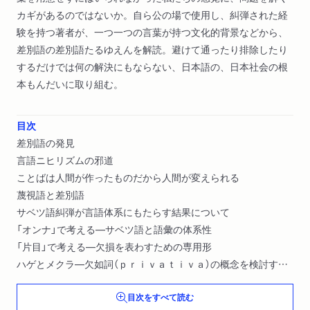
カギがあるのではないか。自ら公の場で使用し、糾弾された経
験を持つ著者が、一つ一つの言葉が持つ文化的背景などから、
差別語の差別語たるゆえんを解読。避けて通ったり排除したり
するだけでは何の解決にもならない、日本語の、日本社会の根
本もんだいに取り組む。
目次
差別語の発見
言語ニヒリズムの邪道
ことばは人間が作ったものだから人間が変えられる
蔑視語と差別語
サベツ語糾弾が言語体系にもたらす結果について
「オンナ」で考える―サベツ語と語彙の体系性
「片目」で考える―欠損を表わすための専用形
ハゲとメクラ―欠如詞（ｐｒｉｖａｔｉｖａ）の概念を検討する
略語のサベツ効果について―「北鮮」から「ヤラハタ」まで
目次をすべて読む
「トサツ」についての予備的考察