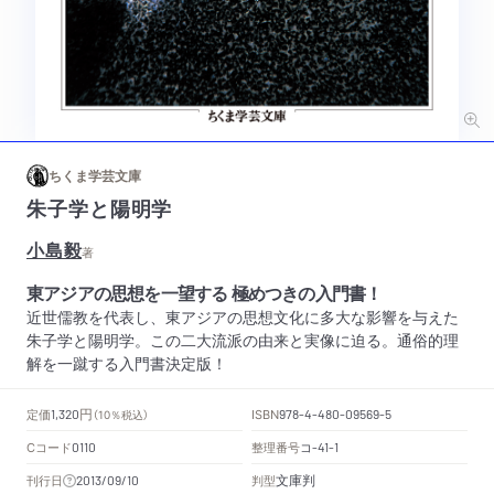
ちくま学芸文庫
朱子学と陽明学
小島毅
著
東アジアの思想を一望する 極めつきの入門書！
近世儒教を代表し、東アジアの思想文化に多大な影響を与えた
朱子学と陽明学。この二大流派の由来と実像に迫る。通俗的理
解を一蹴する入門書決定版！
円
定価
ISBN
1,320
（10％税込）
978-4-480-09569-5
Cコード
整理番号
コ
0110
-41-1
文庫判
刊行日
判型
2013/09/10