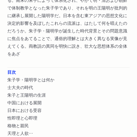
る。南宋の朱子によって体系化され、やがて明・清および朝鮮
で体制教学となった朱子学であり、それを明の王陽明が批判的
に継承し展開した陽明学だ。日本を含む東アジアの思想文化に
決定的影響を及ぼしたこれらの流派は、はたして何を唱えたの
だろうか。朱子学・陽明学が誕生した時代背景とその問題意識
に焦点をあてることで、通俗的理解とは大きく異なる実像が見
えてくる。両教説の異同を明快に説き、壮大な思想体系の全体
をあざ
目次
朱子学・陽明学とは何か
士大夫の時代
朱子と王陽明の生涯
中国における展開
日本における受容
性即理と心即理
格物と親民
天理と人欲