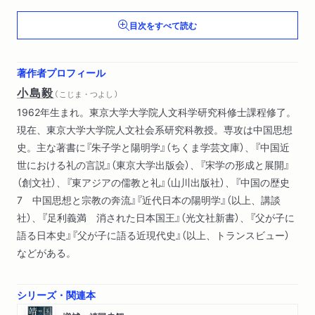
礼教と風俗
目次をすべて読む
理と気
思想史における唐宋変革
儒仏道三教の関連
著作者プロフィール
経学史のなかで
小島毅
（ こじま・つよし ）
東アジアにおける近世
1962年生まれ。東京大学大学院人文科学研究科修士課程修了。
朱子学・陽明学の未来
現在、東京大学大学院人文社会系研究科教授。専攻は中国思想
史。主な著書に『朱子学と陽明学』（ちくま学芸文庫）、『中国近
世における礼の言説』（東京大学出版会）、『宋学の形成と展開』
（創文社）、『東アジアの儒教と礼』（山川出版社）、『中国の歴史
7 中国思想と宗教の奔流』『近代日本の陽明学』（以上、講談
社）、『足利義満 消された日本国王』（光文社新書）、『父が子に
語る日本史』『父が子に語る近現代史』（以上、トランスビュー）
などがある。
シリーズ・関連本