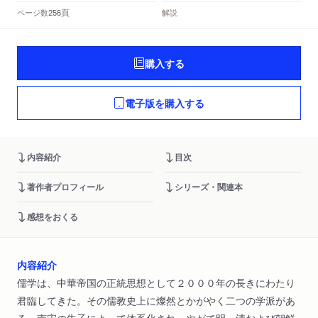
頁
ページ数
解説
256
購入する
電子版を購入する
内容紹介
目次
著作者プロフィール
シリーズ・関連本
感想をおくる
内容紹介
儒学は、中華帝国の正統思想として２０００年の長きにわたり
君臨してきた。その儒教史上に燦然とかがやく二つの学派があ