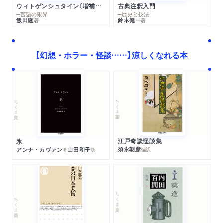
ウィトゲンシュタイン〔増補新版〕
古典注釈入門
─言語の限界
─歴史と技法
飯田隆
鈴木健一
著
著
【幻想・ホラー・怪談……】涼しくなれる本
ちくま学芸文庫
ちくま文庫
江戸奇談怪談集
氷
須永朝彦
アンナ・カヴァン
山田和子
編訳
著
訳
ちくま文庫
ちくま新書