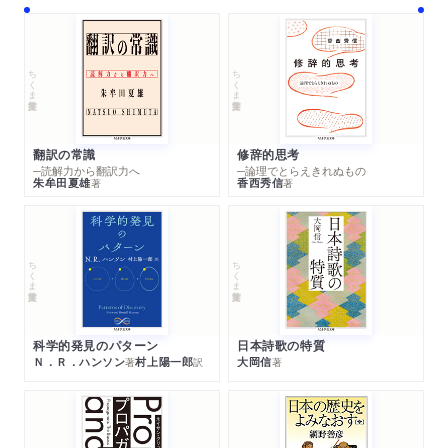
ちくま学芸文庫
ちくま学芸文庫
翻訳の常識
修辞的思考
─読解力から翻訳力へ
─論理でとらえきれぬもの
朱牟田夏雄
香西秀信
著
著
ちくま学芸文庫
ちくま学芸文庫
科学的発見のパターン
日本詩歌の特質
Ｎ．Ｒ．ハンソン
村上陽一郎
大岡信
著
訳
著