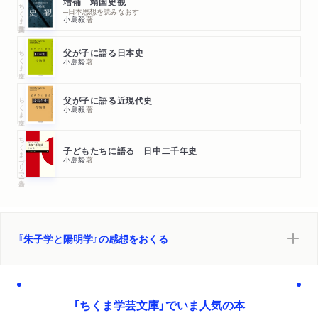
増補 靖国史観
ちくま学芸文庫
─日本思想を読みなおす
小島毅
著
ちくま文庫
父が子に語る日本史
小島毅
著
ちくま文庫
父が子に語る近現代史
小島毅
著
ちくまプリマー新書
子どもたちに語る 日中二千年史
小島毅
著
『朱子学と陽明学』の感想をおくる
「ちくま学芸文庫」でいま人気の本