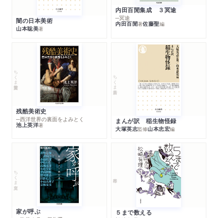
内田百閒集成 ３冥途
─冥途
闇の日本美術
内田百閒
佐藤聖
著
編
山本聡美
著
ちくま学芸文庫
ちくま新書
残酷美術史
─西洋世界の裏面をよみとく
まんが訳 稲生物怪録
池上英洋
著
大塚英志
山本忠宏
監修
編
ちくま文庫
家が呼ぶ
５まで数える