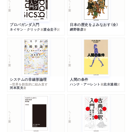
ちくま学芸文庫
ちくま学芸文庫
プロパガンダ入門
日本の歴史をよみなおす（全）
ネイサン・クリック
渡会圭子
網野善彦
著
訳
著
ちくま学芸文庫
ちくま学芸文庫
システムの非線形論理
人間の条件
─世界を創造的に組み直す
ハンナ・アーレント
志水速雄
著
訳
河本英夫
著
ちくま学芸文庫
ちくま学芸文庫