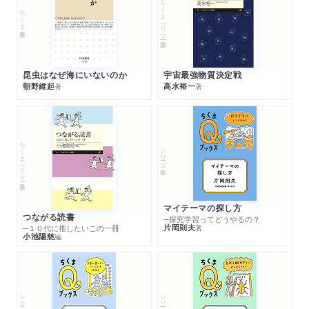
ちくまプリマー新書
ちくま新書
昆虫はなぜ海にいないのか
宇宙最強物質決定戦
朝野維起
高水裕一
著
著
ちくまプリマー新書
シリーズ・全集
マイテーマの探し方
つながる読書
─探究学習ってどうやるの？
片岡則夫
著
─１０代に推したいこの一冊
小池陽慈
編
シリーズ・全集
シリーズ・全集