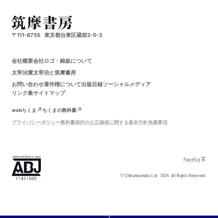
〒111-8755
東京都台東区蔵前2-5-3
会社概要
会社ロゴ・銘板について
太宰治賞
太宰治と筑摩書房
お問い合わせ
著作権について
出版目録
ソーシャルメディア
リンク集
サイトマップ
webちくま
ちくまの教科書
プライバシーポリシー
教科書採択の公正確保に関する基本方針
免責事項
PageTop
© Chikumashobo Ltd.
2024
All Rights Reserved.