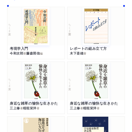
ちくま文庫
ちくま学芸文庫
考現学入門
レポートの組み立て方
今和次郎
藤森照信
木下是雄
著
編
著
ちくま文庫
ちくま文庫
身近な雑草の愉快な生きかた
身近な雑草の愉快な生きかた
三上修
稲垣栄洋
三上修
稲垣栄洋
著
著
著
著