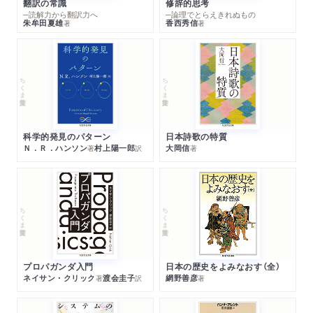
翻訳の常識
修辞的思考
─読解力から翻訳力へ
─論理でとらえきれぬもの
朱牟田夏雄
香西秀信
著
著
ちくま学芸文庫
ちくま学芸文庫
科学的発見のパターン
日本詩歌の特質
Ｎ．Ｒ．ハンソン
村上陽一郎
大岡信
著
訳
著
ちくま学芸文庫
ちくま学芸文庫
プロパガンダ入門
日本の歴史をよみなおす（全）
ネイサン・クリック
渡会圭子
網野善彦
著
訳
著