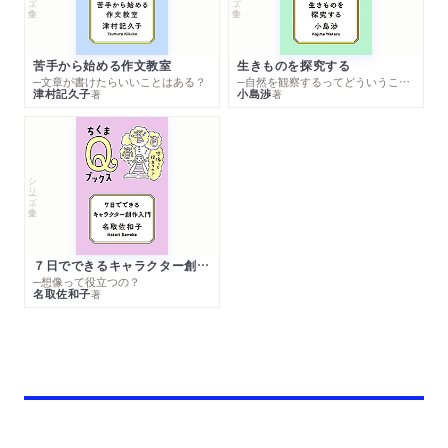
苦手から始める作文教室
生きものを探究する
─文章が書けたらいいことはある？
─自然を観察するってどういうこと？
津村記久子
小島渉
著
著
シリーズ・全集
７日でできるキャラクター創作入門
─想像って役立つの？
名取佐和子
著