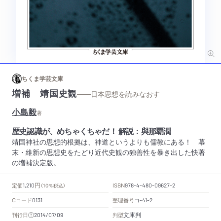
ちくま学芸文庫
増補 靖国史観
——日本思想を読みなおす
小島毅
著
歴史認識が、めちゃくちゃだ！ 解説：與那覇潤
靖国神社の思想的根拠は、神道というよりも儒教にある！ 幕
末・維新の思想史をたどり近代史観の独善性を暴き出した快著
の増補決定版。
円
定価
ISBN
1,210
（10％税込）
978-4-480-09627-2
Cコード
整理番号
コ
0131
-41-2
文庫判
刊行日
判型
2014/07/09