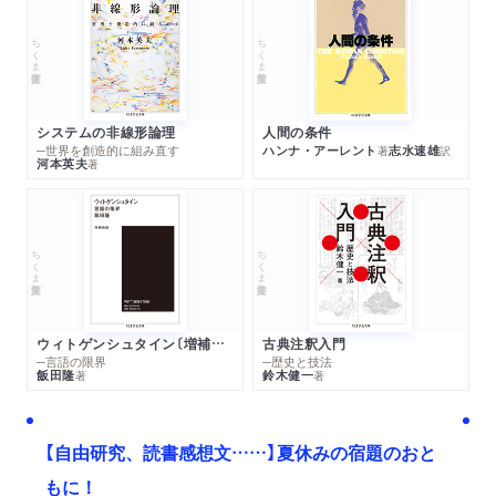
ちくま学芸文庫
ちくま学芸文庫
システムの非線形論理
人間の条件
─世界を創造的に組み直す
ハンナ・アーレント
志水速雄
著
訳
河本英夫
著
ちくま学芸文庫
ちくま学芸文庫
ウィトゲンシュタイン〔増補新版〕
古典注釈入門
─言語の限界
─歴史と技法
飯田隆
鈴木健一
著
著
【自由研究、読書感想文……】夏休みの宿題のおと
もに！