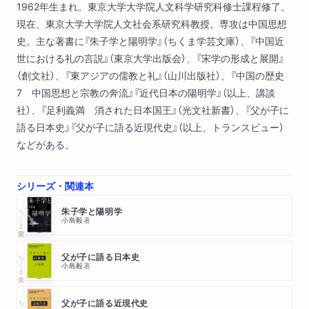
1962年生まれ。東京大学大学院人文科学研究科修士課程修了。
現在、東京大学大学院人文社会系研究科教授。専攻は中国思想
史。主な著書に『朱子学と陽明学』（ちくま学芸文庫）、『中国近
世における礼の言説』（東京大学出版会）、『宋学の形成と展開』
（創文社）、『東アジアの儒教と礼』（山川出版社）、『中国の歴史
7 中国思想と宗教の奔流』『近代日本の陽明学』（以上、講談
社）、『足利義満 消された日本国王』（光文社新書）、『父が子に
語る日本史』『父が子に語る近現代史』（以上、トランスビュー）
などがある。
シリーズ・関連本
ちくま学芸文庫
朱子学と陽明学
小島毅
著
ちくま文庫
父が子に語る日本史
小島毅
著
ちくま文庫
父が子に語る近現代史