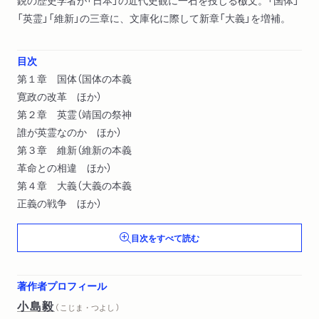
鋭の歴史学者が「日本」の近代史観に一石を投じる檄文。「国体」
「英霊」「維新」の三章に、文庫化に際して新章「大義」を増補。
目次
第１章 国体（国体の本義
寛政の改革 ほか）
第２章 英霊（靖国の祭神
誰が英霊なのか ほか）
第３章 維新（維新の本義
革命との相違 ほか）
第４章 大義（大義の本義
正義の戦争 ほか）
目次をすべて読む
著作者プロフィール
小島毅
（ こじま・つよし ）