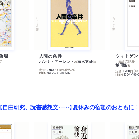
ちくま学芸文庫
ちくま学芸文庫
論理
人間の条件
す
─言語の限界
ハンナ・アーレント
志水速雄
著
訳
飯田隆
著
定価:
円
（10％税込み）
1,760
定価:
円
（1
1,760
ISBN:
978-4-480-08156-8
ISBN:
978-4-480-
【自由研究、読書感想文……】夏休みの宿題のおともに