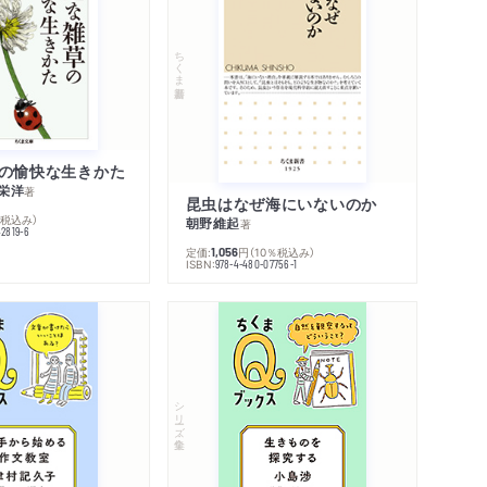
ちくま新書
の愉快な生きかた
栄洋
著
昆虫はなぜ海にいないのか
％税込み）
朝野維起
著
42819-6
定価:
円
（10％税込み）
1,056
ISBN:
978-4-480-07756-1
シリーズ・全集