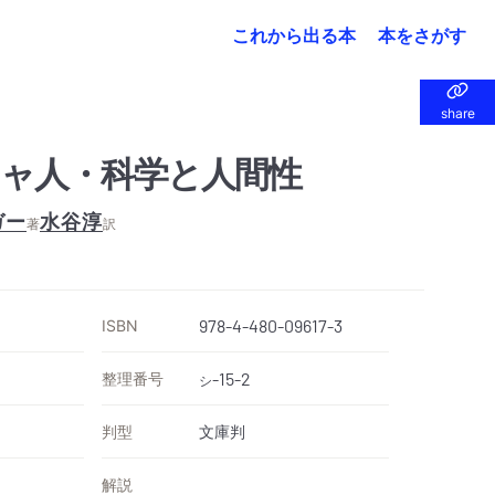
これから出る本
本をさがす
share
share
ャ人・科学と人間性
ガー
水谷淳
著
訳
ISBN
978-4-480-09617-3
整理番号
-15-2
シ
判型
文庫判
解説