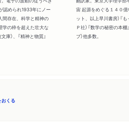
学者。電子の波動の従うべき
翻訳家。東京大学理学部卒
原子か量子か―連続性の複
認められ1933年にノー
宙 起源をめぐる１４０億
物理的不確定性は自由意志
人間存在、科学と精神の
ット、以上早川書房）『も
二ールズ・ボーアのいう、
理学の枠を超えた壮大な
Ｐ社）『数学の秘密の本棚
文庫）、『精神と物質』
ブ）他多数。
をおくる