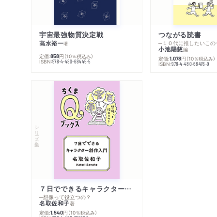
宇宙最強物質決定戦
つながる読書
高水裕一
─１０代に推したいこの
著
小池陽慈
編
定価:
円
（10％税込み）
858
定価:
円
（10％税込み）
1,078
ISBN:
978-4-480-68445-5
ISBN:
978-4-480-68476-9
シリーズ・全集
７日でできるキャラクター創作入門
─想像って役立つの？
名取佐和子
著
定価:
円
（10％税込み）
1,540