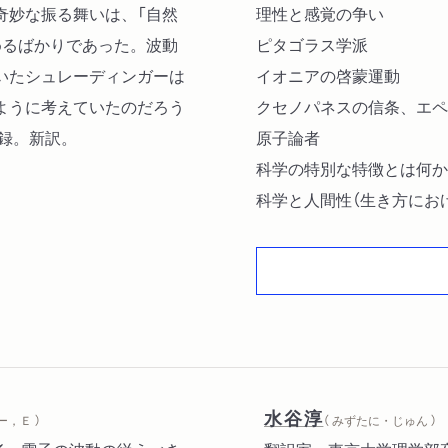
奇妙な振る舞いは、「自然
理性と感覚の争い
めるばかりであった。波動
ピタゴラス学派
いたシュレーディンガーは
イオニアの啓蒙運動
ように考えていたのだろう
クセノパネスの信条、エペ
録。新訳。
原子論者
科学の特別な特徴とは何か
科学と人間性（生き方にお
真の重要性を打ち消しかね
物質に対する人々の考え方
基本的概念は物質でなく形
わたしたちの「モデル」の
連続的記述と因果性
連続性の複雑さ
付け焼き刃の波動力学
水谷淳
ー，Ｅ ）
（ みずたに・じゅん ）
主体と対象との境界は崩れ