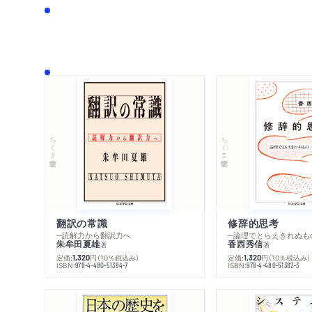
ちくま学芸文庫
ちくま学芸文庫
翻訳の常識
修辞的思考
─読解力から翻訳力へ
─論理でとらえきれぬも
朱牟田夏雄
香西秀信
著
著
定価:
円
（10％税込み）
定価:
円
（10％税込み）
1,320
1,320
ISBN:
ISBN:
978-4-480-51384-7
978-4-480-51382-3