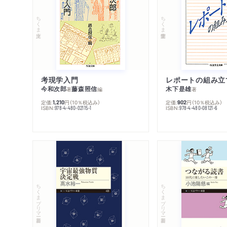
ちくま文庫
ちくま学芸文庫
考現学入門
レポートの組み立
今和次郎
藤森照信
木下是雄
著
編
著
定価:
円
（10％税込み）
定価:
円
（10％税込み）
1,210
902
ISBN:
ISBN:
978-4-480-02115-1
978-4-480-08121-6
ちくまプリマー新書
ちくまプリマー新書