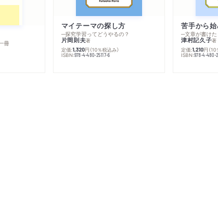
マイテーマの探し方
苦手から始
─探究学習ってどうやるの？
─文章が書けた
片岡則夫
津村記久子
著
著
一冊
定価:
円
（10％税込み）
定価:
円
（1
1,320
1,210
ISBN:
ISBN:
978-4-480-25117-6
978-4-480-2