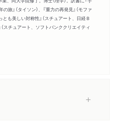
業、同大学院修了。博士（理学）。訳書に『宇
雑さから逃れるための古くからの呪文
年の旅』（タイソン）、『重力の再発見』（モファ
にチャンスを与えるか？
っとも美しい対称性』（スチュアート、日経Ｂ
予測を妨げるもの）
』（スチュアート、ソフトバンククリエイティ