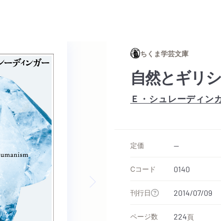
ちくま学芸文庫
自然とギリシ
Ｅ・シュレーディン
定価
--
Cコード
0140
刊行日
2014/07/09
Next slide
ページ数
224
頁