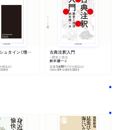
ちくま学芸文庫
ウィトゲンシュタイン〔増補新版〕
古典注釈入門
─歴史と技法
鈴木健一
著
0％税込み）
定価:
円
（10％税込み）
1,430
ISBN:
51349-6
978-4-480-51359-5
！