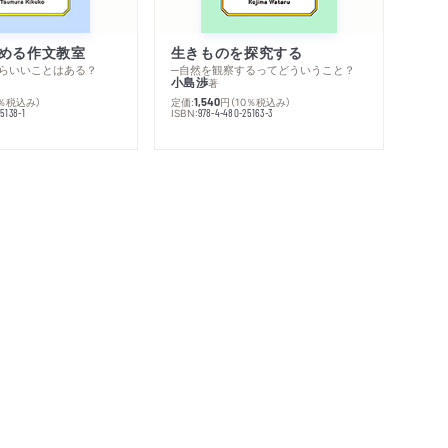
める作文教室
生きものを探究する
らいいことはある？
─自然を観察するってどういうこと？
小島渉
著
0％税込み）
定価:
円
（10％税込み）
1,540
ISBN:
5138-1
978-4-480-25163-3