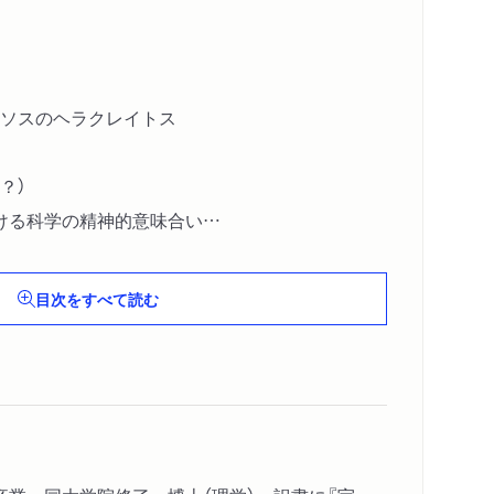
ソスのヘラクレイトス
？）
ける科学の精神的意味合い
ない科学の実際的成果
の根本的な変化
目次をすべて読む
である
本質
たとされる