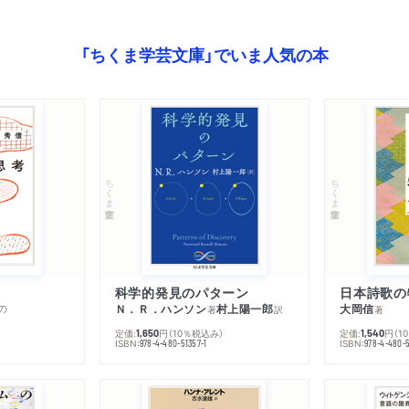
「ちくま学芸文庫」でいま人気の本
ちくま学芸文庫
ちくま学芸文庫
科学的発見のパターン
日本詩歌の
の
Ｎ．Ｒ．ハンソン
村上陽一郎
大岡信
著
訳
著
定価:
円
（10％税込み）
定価:
円
（1
1,650
1,540
ISBN:
ISBN:
978-4-480-51357-1
978-4-480-5