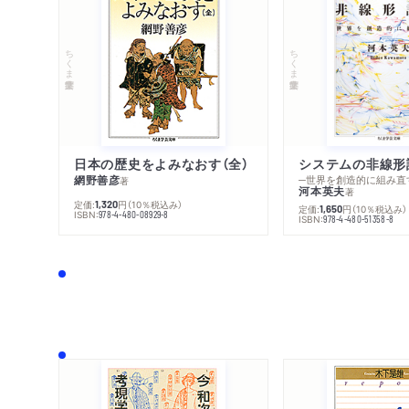
ちくま学芸文庫
ちくま学芸文庫
日本の歴史をよみなおす（全）
システムの非線形
網野善彦
─世界を創造的に組み直
著
河本英夫
著
定価:
円
（10％税込み）
1,320
定価:
円
（10％税込み）
1,650
ISBN:
978-4-480-08929-8
ISBN:
978-4-480-51358-8