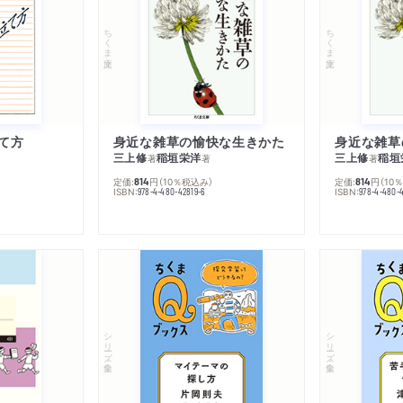
ちくま文庫
ちくま文庫
て方
身近な雑草の愉快な生きかた
身近な雑草
三上修
稲垣栄洋
三上修
稲垣
著
著
著
定価:
円
（10％税込み）
定価:
円
（10
814
814
ISBN:
ISBN:
978-4-480-42819-6
978-4-480-
シリーズ・全集
シリーズ・全集