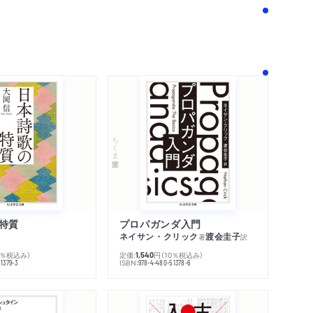
ちくま学芸文庫
特質
プロパガンダ入門
ネイサン・クリック
渡会圭子
著
訳
内容紹介・目次
0％税込み）
定価:
円
（10％税込み）
1,540
ISBN:
著作者プロフィール
1379-3
978-4-480-51378-6
感想をおくる