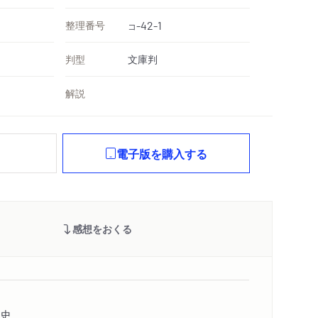
整理番号
-42-1
コ
判型
文庫判
解説
れ
電子版を購入する
感想をおくる
史