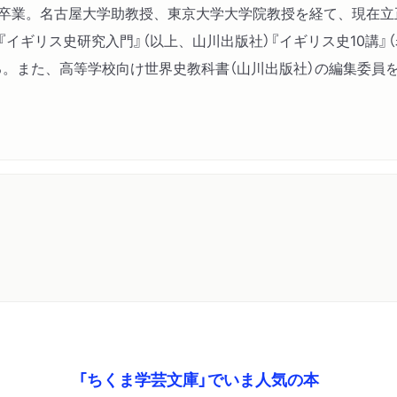
第４章 騒ぎとモラル―第
史学卒業。名古屋大学助教授、東京大学大学院教授を経て、現在
家父長的な統治と民衆
イギリス史研究入門』（以上、山川出版社）『イギリス史10講』
労働・コミュニティ・性
る。また、高等学校向け世界史教科書（山川出版社）の編集委員
第５章 ホーガースの黙劇
二つの文化の併存
権力と群衆
「ちくま学芸文庫」でいま人気の本