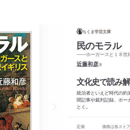
ちくま学芸文庫
民のモラル
——ホーガースと１８世
近藤和彦
著
文化史で読み
統治者といえど時代の約
聞記事や裁判記録、ホー
とく。
Next slide
定価