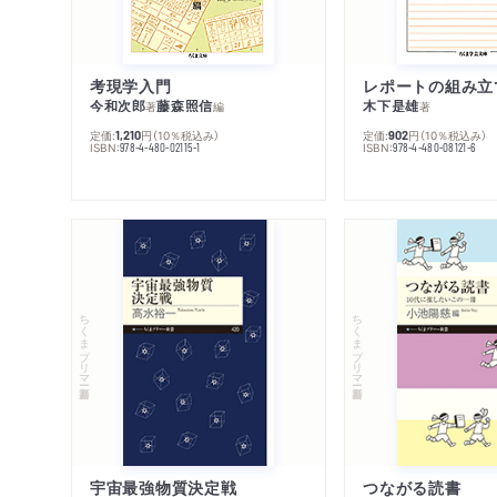
考現学入門
レポートの組み立
今和次郎
藤森照信
木下是雄
著
編
著
定価:
円
（10％税込み）
定価:
円
（10％税込み）
1,210
902
ISBN:
ISBN:
978-4-480-02115-1
978-4-480-08121-6
ちくまプリマー新書
ちくまプリマー新書
宇宙最強物質決定戦
つながる読書