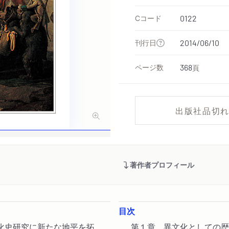
Cコード
0122
刊行日
2014/06/10
ページ数
368
頁
出版社品切
著作者プロフィール
目次
化史研究に新たな地平を拓
第１章 異文化としての歴