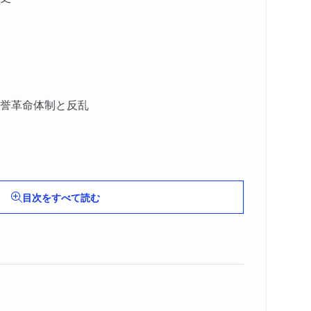
誉革命体制と反乱
一揆の世界
目次をすべて読む
揆群