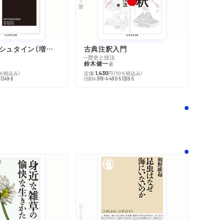
ウィトゲンシュタイン〔増補新版〕
古典注釈入門
─歴史と技法
鈴木健一
著
0％税込み）
定価:
円
（10％税込み）
1,430
ISBN:
51349-6
978-4-480-51359-5
！
ちくま新書