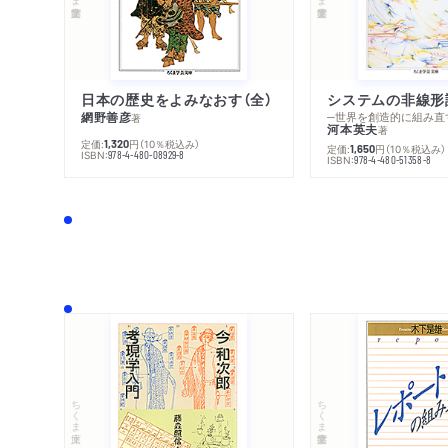
日本の歴史をよみなおす（全）
システムの非線形
網野善彦
─世界を創造的に組み直
著
河本英夫
著
定価:
円
（10％税込み）
1,320
定価:
円
（10％税込み）
1,650
ISBN:
978-4-480-08929-8
ISBN:
978-4-480-51358-8
ちくま文庫
ちくま学芸文庫