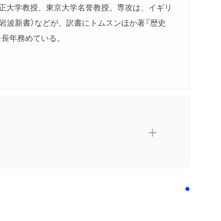
二の世界の噴出
立正大学教授、東京大学名誉教授。専攻は、イギリ
（岩波新書）などが、訳書にトムスンほか著『歴史
を長年務めている。
―政治文化の表象