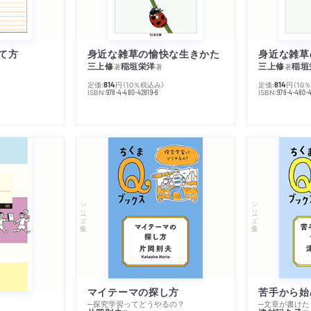
て方
身近な雑草の愉快な生きかた
身近な雑草
三上修
稲垣栄洋
三上修
稲垣
著
著
著
定価:
円
（10％税込み）
定価:
円
（10
814
814
ISBN:
ISBN:
978-4-480-42819-6
978-4-480-
シリーズ・全集
シリーズ・全集
マイテーマの探し方
苦手から始
─探究学習ってどうやるの？
─文章が書けた