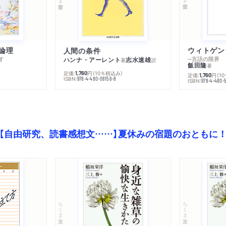
論理
人間の条件
す
─言語の限界
ハンナ・アーレント
志水速雄
著
訳
飯田隆
著
定価:
円
（10％税込み）
1,760
定価:
円
（1
1,760
ISBN:
978-4-480-08156-8
ISBN:
978-4-480-
【自由研究、読書感想文……】夏休みの宿題のおともに
ちくま文庫
ちくま文庫