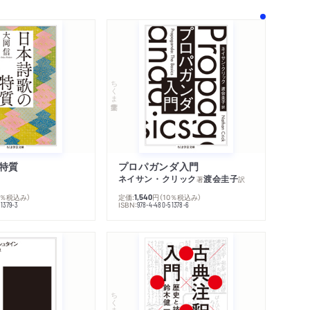
ちくま学芸文庫
特質
プロパガンダ入門
ネイサン・クリック
渡会圭子
著
訳
0％税込み）
定価:
円
（10％税込み）
1,540
ISBN:
1379-3
978-4-480-51378-6
内容紹介・目次
著作者プロフィール
感想をおくる
ちくま学芸文庫