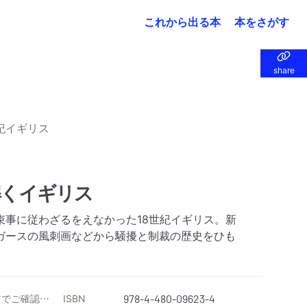
これから出る本
本をさがす
share
share
紀イギリス
解くイギリス
束事に従わざるをえなかった18世紀イギリス。新
ガースの風刺画などから騒擾と制裁の歴史をひも
価格は各ストアでご確認ください
ISBN
978-4-480-09623-4