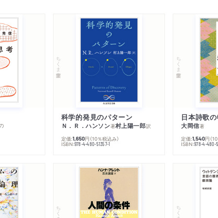
ちくま学芸文庫
ちくま学芸文庫
科学的発見のパターン
日本詩歌の
の
Ｎ．Ｒ．ハンソン
村上陽一郎
大岡信
著
訳
著
定価:
円
（10％税込み）
定価:
円
（1
1,650
1,540
ISBN:
ISBN:
978-4-480-51357-1
978-4-480-5
ちくま学芸文庫
ちくま学芸文庫