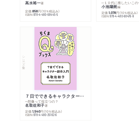
高水裕一
─１０代に推したいこの
著
小池陽慈
編
定価:
円
（10％税込み）
858
定価:
円
（10％税込み）
1,078
ISBN:
978-4-480-68445-5
ISBN:
978-4-480-68476-9
シリーズ・全集
７日でできるキャラクター創作入門
─想像って役立つの？
名取佐和子
著
定価:
円
（10％税込み）
1,540
ISBN:
978-4-480-25162-6