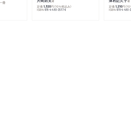
片岡則夫
津村記久子
著
著
一冊
定価:
円
（10％税込み）
定価:
円
（1
1,320
1,210
ISBN:
ISBN:
978-4-480-25117-6
978-4-480-2