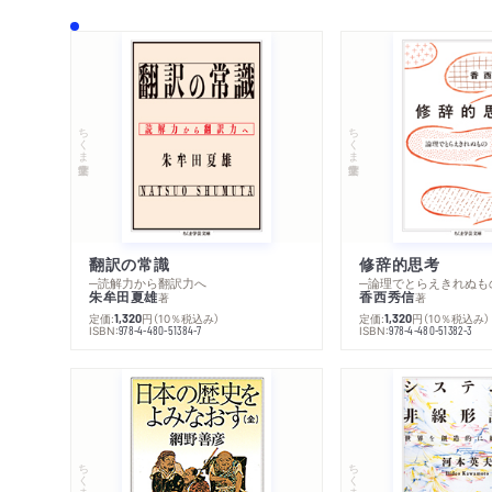
ちくま学芸文庫
ちくま学芸文庫
翻訳の常識
修辞的思考
─読解力から翻訳力へ
─論理でとらえきれぬも
朱牟田夏雄
香西秀信
著
著
定価:
円
（10％税込み）
定価:
円
（10％税込み）
1,320
1,320
ISBN:
ISBN:
978-4-480-51384-7
978-4-480-51382-3
ちくま学芸文庫
ちくま学芸文庫