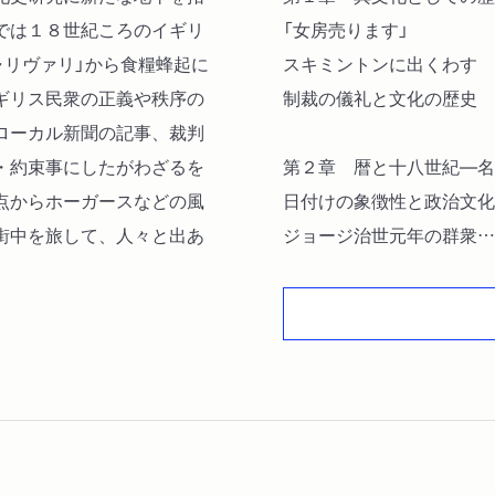
では１８世紀ころのイギリ
「女房売ります」
ャリヴァリ」から食糧蜂起に
スキミントンに出くわす
ギリス民衆の正義や秩序の
制裁の儀礼と文化の歴史
ローカル新聞の記事、裁判
・約束事にしたがわざるを
第２章 暦と十八世紀―名
点からホーガースなどの風
日付けの象徴性と政治文化
街中を旅して、人々と出あ
ジョージ治世元年の群衆
第３章 法の代執行―食糧
史料のレヴェル
一七五六～五七年の食糧一
一揆のパターン
規律・法・正当性