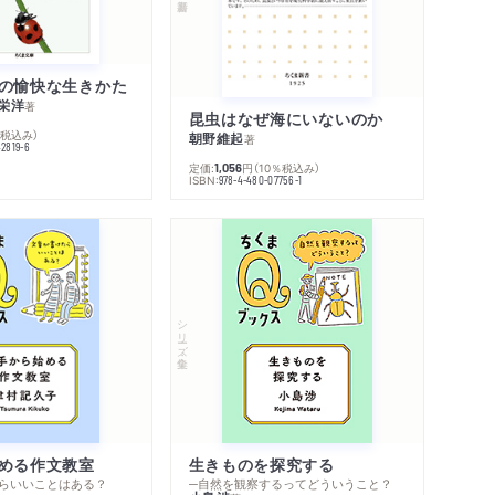
の愉快な生きかた
栄洋
著
昆虫はなぜ海にいないのか
％税込み）
朝野維起
著
42819-6
定価:
円
（10％税込み）
1,056
ISBN:
978-4-480-07756-1
シリーズ・全集
める作文教室
生きものを探究する
らいいことはある？
─自然を観察するってどういうこと？