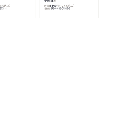
小島渉
著
0％税込み）
定価:
円
（10％税込み）
1,540
ISBN:
5138-1
978-4-480-25163-3