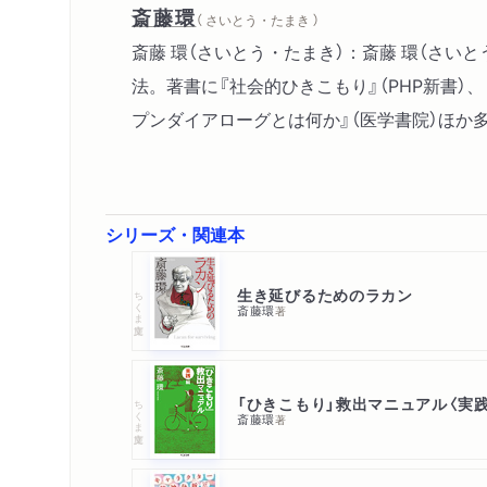
斎藤環
（ さいとう・たまき ）
斎藤 環（さいとう・たまき）：斎藤 環（さ
法。著書に『社会的ひきこもり』（PHP新書）
プンダイアローグとは何か』（医学書院）ほか
シリーズ・関連本
生き延びるためのラカン
ちくま文庫
斎藤環
著
ちくま文庫
斎藤環
著