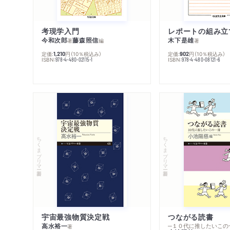
考現学入門
レポートの組み立
今和次郎
藤森照信
木下是雄
著
編
著
定価:
円
（10％税込み）
定価:
円
（10％税込み）
1,210
902
ISBN:
ISBN:
978-4-480-02115-1
978-4-480-08121-6
ちくまプリマー新書
ちくまプリマー新書
宇宙最強物質決定戦
つながる読書
高水裕一
─１０代に推したいこの
著