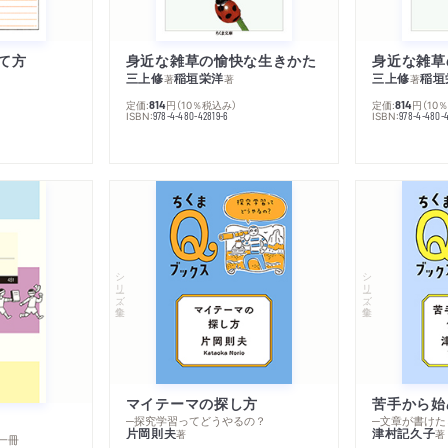
て方
身近な雑草の愉快な生きかた
身近な雑草
三上修
稲垣栄洋
三上修
稲垣
著
著
著
定価:
円
（10％税込み）
定価:
円
（10
814
814
ISBN:
ISBN:
978-4-480-42819-6
978-4-480-
シリーズ・全集
シリーズ・全集
マイテーマの探し方
苦手から始
─探究学習ってどうやるの？
─文章が書けた
片岡則夫
津村記久子
著
著
一冊