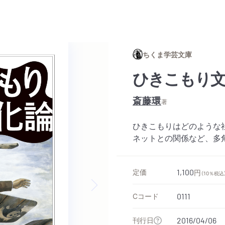
ちくま学芸文庫
ひきこもり文
斎藤環
著
ひきこもりはどのような
ネットとの関係など、多
定価
1,100
円
（10％税込
Cコード
0111
Next slide
刊行日
2016/04/06