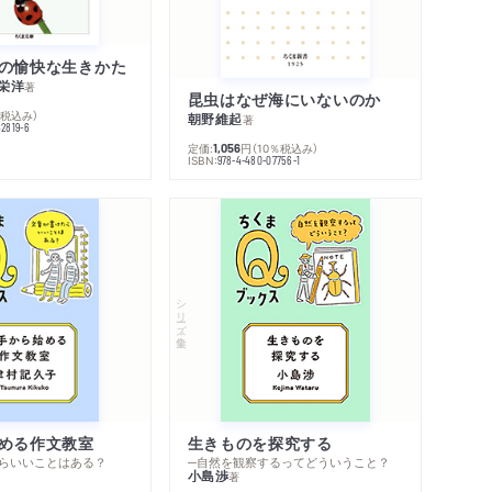
の愉快な生きかた
栄洋
著
昆虫はなぜ海にいないのか
％税込み）
朝野維起
著
42819-6
定価:
円
（10％税込み）
1,056
ISBN:
978-4-480-07756-1
シリーズ・全集
める作文教室
生きものを探究する
らいいことはある？
─自然を観察するってどういうこと？
小島渉
著