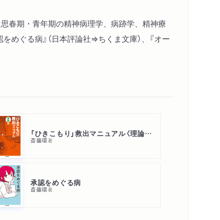
門は思春期・青年期の精神病理学、病跡学、精神療
認をめぐる病』（日本評論社⇒ちくま文庫）、『オー
「ひきこもり」救出マニュアル〈理論編〉
斎藤環
著
承認をめぐる病
斎藤環
著