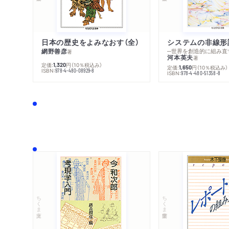
日本の歴史をよみなおす（全）
システムの非線形
網野善彦
─世界を創造的に組み直
著
河本英夫
著
定価:
円
（10％税込み）
1,320
定価:
円
（10％税込み）
1,650
ISBN:
978-4-480-08929-8
ISBN:
978-4-480-51358-8
ちくま文庫
ちくま学芸文庫