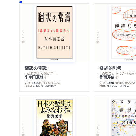
ちくま学芸文庫
ちくま学芸文庫
翻訳の常識
修辞的思考
─読解力から翻訳力へ
─論理でとらえきれぬも
朱牟田夏雄
香西秀信
著
著
定価:
円
（10％税込み）
定価:
円
（10％税込み）
1,320
1,320
ISBN:
ISBN:
978-4-480-51384-7
978-4-480-51382-3
ちくま学芸文庫
ちくま学芸文庫