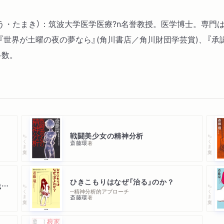
表現と「ひきこもり」）
いとう・たまき）：筑波大学医学医療?n名誉教授。医学博士。専
、『世界が土曜の夜の夢なら』(角川書店／角川財団学芸賞)、『承
多数。
戦闘美少女の精神分析
ちくま文庫
ちくま文庫
斎藤環
著
ひきこもりはなぜ「治る」のか？
「ひきこもり」救出マニュアル〈実践編〉
ちくま文庫
ちくま文庫
─精神分析的アプローチ
斎藤環
著