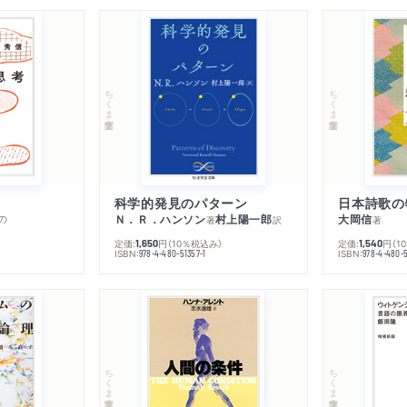
ちくま学芸文庫
ちくま学芸文庫
科学的発見のパターン
日本詩歌の
の
Ｎ．Ｒ．ハンソン
村上陽一郎
大岡信
著
訳
著
定価:
円
（10％税込み）
定価:
円
（1
1,650
1,540
ISBN:
ISBN:
978-4-480-51357-1
978-4-480-5
ちくま学芸文庫
ちくま学芸文庫