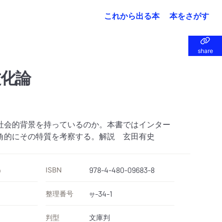
これから出る本
本をさがす
share
share
化論
社会的背景を持っているのか。本書ではインター
角的にその特質を考察する。解説 玄田有史
ISBN
978-4-480-09683-8
）
整理番号
-34-1
サ
判型
文庫判