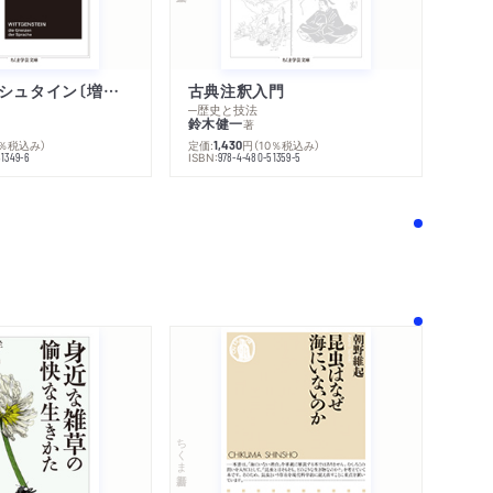
ウィトゲンシュタイン〔増補新版〕
古典注釈入門
─歴史と技法
鈴木健一
著
0％税込み）
定価:
円
（10％税込み）
1,430
ISBN:
51349-6
978-4-480-51359-5
！
ちくま新書