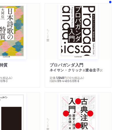
著作者プロフィール
シリーズ・関連本
感想をおくる
ちくま学芸文庫
特質
プロパガンダ入門
ネイサン・クリック
渡会圭子
著
訳
0％税込み）
定価:
円
（10％税込み）
1,540
ISBN:
1379-3
978-4-480-51378-6
ちくま学芸文庫