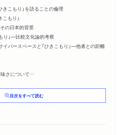
ひきこもり」を語ることの倫理
きこもり」
その日本的背景
こもり」―比較文化論的考察
（サイバースペースと「ひきこもり」―他者との距離
意味さについて
略
目次をすべて読む
笠原嘉『アパシー・シンドローム』解説