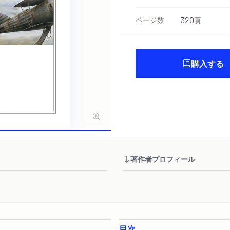
ページ数
320
頁
購入する
著作者プロフィール
目次