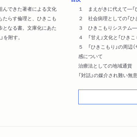
組んできた著者による文化
１ まえがきに代えて―「
もたらす倫理と、ひきこも
２ 社会病理としての「ひ
歩となる書。文庫化にあた
３ ひきこもりシステム―
」を附す。
４ 「甘え」文化と「ひき
５ 「ひきこもり」の周辺
感について
治療法としての地域通貨
「対話」の媒介され難い無
「何もないこと」からの戦
成熟のための二つの条件
孤独について
「出会い」の持つ力
「ひきこもり」と他者
笠原人間学の現代的意義―