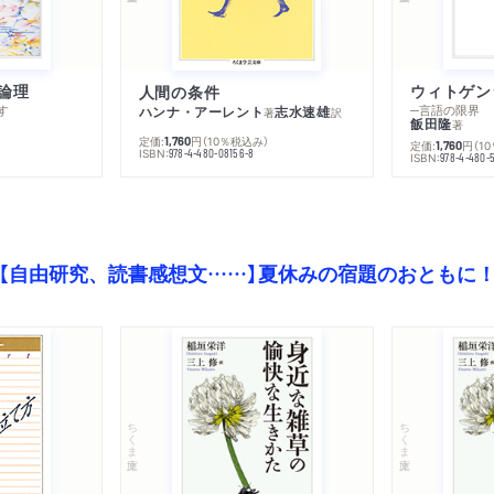
論理
人間の条件
す
─言語の限界
ハンナ・アーレント
志水速雄
著
訳
飯田隆
著
定価:
円
（10％税込み）
1,760
定価:
円
（1
1,760
ISBN:
978-4-480-08156-8
ISBN:
978-4-480-
【自由研究、読書感想文……】夏休みの宿題のおともに
ちくま文庫
ちくま文庫