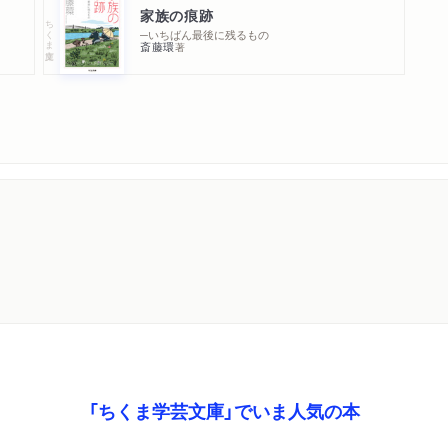
家族の痕跡
ちくま文庫
─いちばん最後に残るもの
斎藤環
著
「ちくま学芸文庫」でいま人気の本